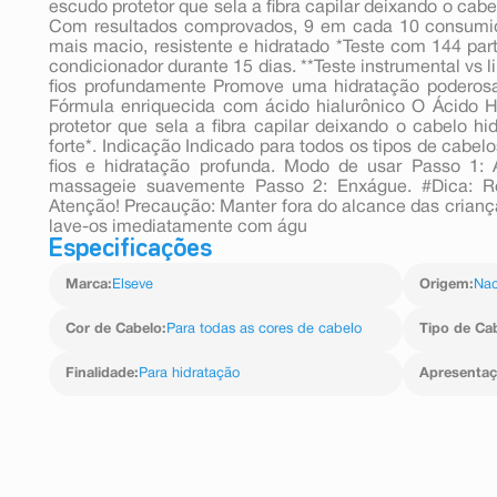
escudo protetor que sela a fibra capilar deixando o cab
Com resultados comprovados, 9 em cada 10 consumid
mais macio, resistente e hidratado *Teste com 144 pa
condicionador durante 15 dias. **Teste instrumental vs 
fios profundamente Promove uma hidratação poderosa
Fórmula enriquecida com ácido hialurônico O Ácido 
protetor que sela a fibra capilar deixando o cabelo h
forte*. Indicação Indicado para todos os tipos de cabe
fios e hidratação profunda. Modo de usar Passo 1:
massageie suavemente Passo 2: Enxágue. #Dica: Re
Atenção! Precaução: Manter fora do alcance das criança
lave-os imediatamente com águ
Especificações
Marca
:
Elseve
Origem
:
Nac
Cor de Cabelo
:
Para todas as cores de cabelo
Tipo de Ca
Finalidade
:
Para hidratação
Apresenta