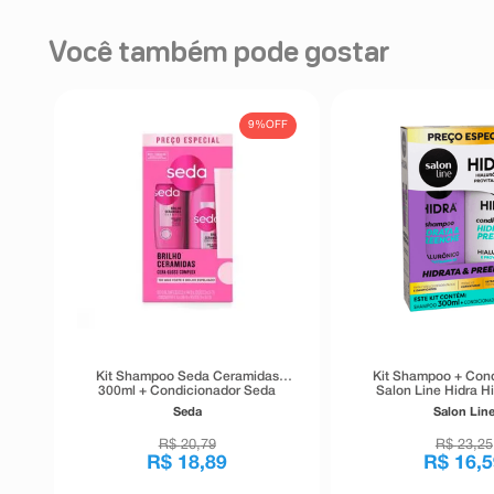
Você também pode gostar
9%
OFF
Kit Shampoo Seda Ceramidas
Kit Shampoo + Con
300ml + Condicionador Seda
Salon Line Hidra H
Ceramidas 190ml
Hidrata e Preenche
Seda
Salon Lin
R$
20
,
79
R$
23
,
25
R$
18
,
89
R$
16
,
5