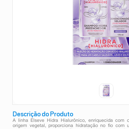
9
º
esmalte
10
º
absorvente
Descrição do Produto
A linha Elseve Hidra Hialurônico, enriquecida com 
origem vegetal, proporciona hidratação no fio co