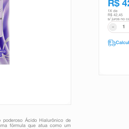
R$ 4
1
X de
R$ 42,45
s/ juros no c
-
o poderoso Ácido Hialurônico de
m uma fórmula que atua como um