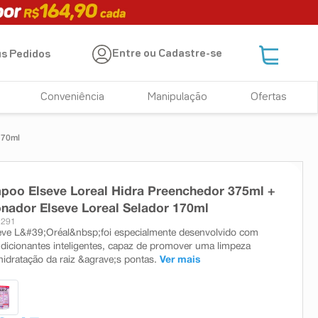
Entre ou Cadastre-se
s Pedidos
Conveniência
Manipulação
Ofertas
170ml
poo Elseve Loreal Hidra Preenchedor 375ml +
nador Elseve Loreal Selador 170ml
2291
eve L&#39;Oréal&nbsp;foi especialmente desenvolvido com
dicionantes inteligentes, capaz de promover uma limpeza
hidratação da raiz &agrave;s pontas.
Ver mais