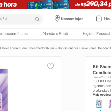
:)
Meu
Nossas lojas
ermocosméticos
Mamãe e Bebê
Higiene Pessoal
Elseve Loreal Hidra Preenchedor 375ml + Condicionador Elseve Loreal Selador 
Kit Sham
Condicio
Elseve
Cód: 2
O O Kit Els
agentes con
profunda e 
Mais opções: