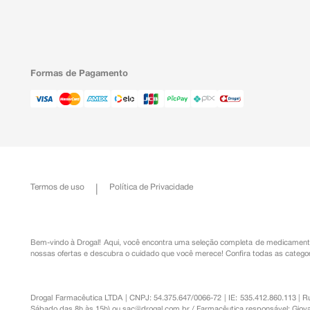
Formas de Pagamento
Termos de uso
Política de Privacidade
Bem-vindo à Drogal! Aqui, você encontra uma seleção completa de
medicament
nossas ofertas e descubra o cuidado que você merece!
Confira todas as categor
Drogal Farmacêutica LTDA | CNPJ: 54.375.647/0066-72 | IE: 535.412.860.113 | 
Sábado das 8h às 15h) ou
sac@drogal.com.br
/ Farmacêutica responsável: Giova