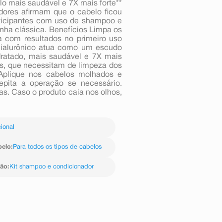
elo mais saudável e 7X mais forte**
ores afirmam que o cabelo ficou
rticipantes com uso de shampoo e
linha clássica. Benefícios Limpa os
 com resultados no primeiro uso
Hialurônico atua como um escudo
idratado, mais saudável e 7X mais
los, que necessitam de limpeza dos
 Aplique nos cabelos molhados e
pita a operação se necessário.
s. Caso o produto caia nos olhos,
ional
belo
:
Para todos os tipos de cabelos
ção
:
Kit shampoo e condicionador