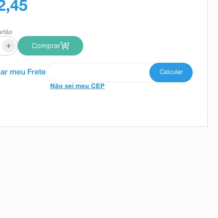
2,45
artão
+
Comprar
Não sei meu CEP