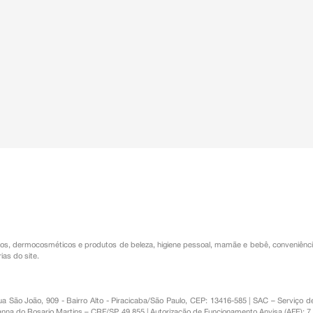
os
,
dermocosméticos e produtos de beleza
,
higiene pessoal
,
mamãe e bebê
,
conveniênc
ias do site.
Rua São João, 909 - Bairro Alto - Piracicaba/São Paulo, CEP: 13416-585 | SAC – Serviç
nna do Rosario Martins – CRF/SP 49.855 | Autorização de Funcionamento Anvisa (AFE): 7