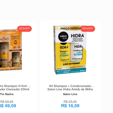
22%
OFF
29%
OFF
cho Shampoo 415ml +
Kit Shampoo + Condicionador
dor Clareador 200ml
Salon Line Hidra Amido de Milho
Liso Extremo 300ml Cada
Tio Nacho
Salon Line
R$
63
,
85
R$
23
,
25
R$
49
,
59
R$
16
,
59