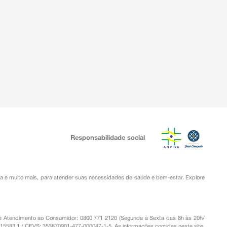
Responsabilidade social
ia
e muito mais, para atender suas necessidades de saúde e bem-estar. Explore
o de Atendimento ao Consumidor: 0800 771 2120 (Segunda à Sexta das 8h às 20h/
.15583.1 / CEVS: 353870901-477-000047-1-5. As informações contidas neste site,