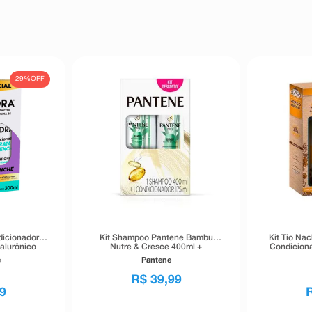
29%
OFF
dicionador
Kit Shampoo Pantene Bambu
Kit Tio Na
ialurônico
Nutre & Cresce 400ml +
Condiciona
 300ml Cada
Condicionador 175ml
e
Pantene
R$
39
,
99
9