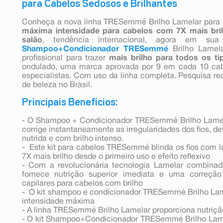
para Cabelos Sedosos e Brilhantes
Conheça a nova linha TRESemmé Brilho Lamelar para
máxima intensidade
para cabelos com 7X mais bri
salão
, tendência internacional, agora em su
Shampoo+Condicionador
TRESemmé
Brilho Lamel
profissional para trazer
mais brilho
para todos os ti
ondulado, uma marca aprovada por 9 em cada 10 cabel
especialistas. Com uso da linha completa. Pesquisa rea
de beleza no Brasil.
Principais Benefícios:
- O Shampoo + Condicionador TRESemmé Brilho Lamela
corrige instantaneamente as irregularidades dos fios, d
nutrida e com brilho intenso.
- Este kit para cabelos TRESemmé blinda os fios com 
7X mais brilho desde o primeiro uso e efeito reflexivo
- Com a revolucionária tecnologia Lamelar combinad
fornece nutrição superior imediata e uma correção 
capilares para cabelos com brilho
- O kit shampoo e condicionador TRESemmé Brilho Lame
intensidade máxima
- A linha TRESemmé Brilho Lamelar proporciona nutrição 
- O kit Shampoo+Condicionador TRESemmé Brilho Lame