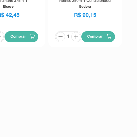
rdinário 375ml +
Intenso 250ml + Condicionador
cionador 170ml
Eudora Siàge Liso Intenso 125ml
Elseve
Eudora
R$
42
,
45
R$
90
,
15
Comprar
Comprar