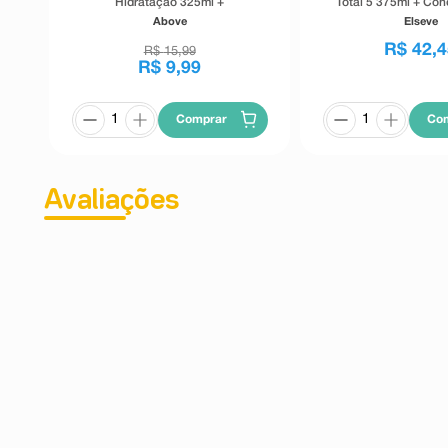
Hidratação 325ml +
Total 5 375ml + Con
Condicionador Above Hair Care
170ml
Above
Elseve
Hidratação 200ml
R$
42
,
4
R$
15
,
99
R$
9
,
99
Comprar
Co
Avaliações