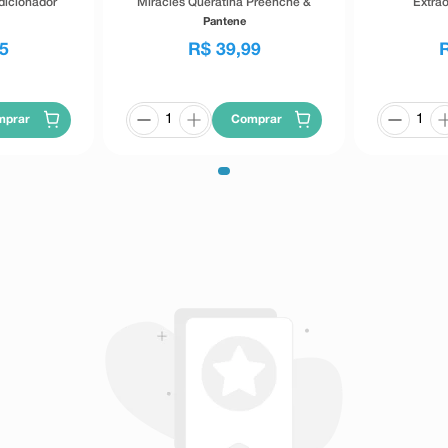
dicionador
Miracles Queratina Preenche &
Extrao
Blinda 300ml + Condicionador
Condi
Pantene
150ml
5
R$
39
,
99
mprar
Comprar