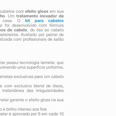
 cabelos com
efeito gloss
em sua
lho
. Um
tratamento inovador de
a casa. O
kit para cabelos
ar foi desenvolvido com fórmula
pos de cabelo
, do liso ao cabelo
eireiros. Avaliado por painel de
lizada com profissionais de salão
r possui tecnologia lamelar, que
evolvendo uma superfície uniforme,
lamelas exclusivas para um cabelo
a com exclusivo blend de óleos,
instantânea das irregularidades
lar garante o efeito gloss na sua
e brilho intenso aos fios
lar é aprovado por 9 em cada 10