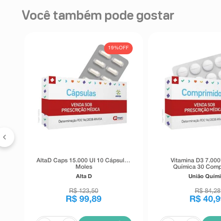
Você também pode gostar
FF
19%
OFF
AltaD Caps 15.000 UI 10 Cápsulas
Vitamina D3 7.000
Moles
Química 30 Comp
Revestido
Alta D
União Quími
R$
123
,
50
R$
84
,
28
R$
99
,
89
R$
40
,
9