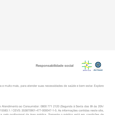
Responsabilidade social
ia
e muito mais, para atender suas necessidades de saúde e bem-estar. Explore
o de Atendimento ao Consumidor: 0800 771 2120 (Segunda à Sexta das 8h às 20h/
.15583.1 / CEVS: 353870901-477-000047-1-5. As informações contidas neste site,
a pelo profissional da área médica. Somente o médico está em condições de