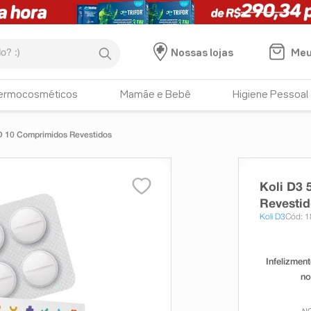
:)
Meu
Nossas lojas
ermocosméticos
Mamãe e Bebê
Higiene Pessoal
 D 10 Comprimidos Revestidos
Koli D3 
Revesti
Koli D3
Cód: 