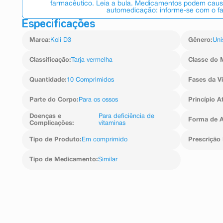
farmacêutico. Leia a bula. Medicamentos podem causar
automedicação: informe-se com o f
Especificações
Marca
:
Koli D3
Gênero
:
Uni
Classificação
:
Tarja vermelha
Classe do 
Quantidade
:
10 Comprimidos
Fases da V
Parte do Corpo
:
Para os ossos
Princípio A
Doenças e
Para deficiência de
Forma de A
Complicações
:
vitaminas
Tipo de Produto
:
Em comprimido
Prescrição
Tipo de Medicamento
:
Similar