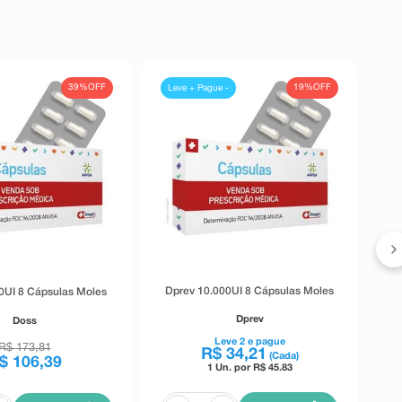
39%
OFF
19%
OFF
Leve + Pague -
Dprev 10.000UI 8 Cápsulas Moles
0UI 8 Cápsulas Moles
Dprev
Doss
Leve
2
e pague
R$
173
,
81
R$
34
,
21
(Cada)
$
106
,
39
1 Un. por R$
45.83