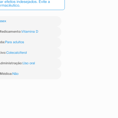
 efeitos indesejados. Evite a
armacêutico.
ssex
Medicamento
:
Vitamina D
ida
:
Para adultos
tivo
:
Colecalciferol
dministração
:
Uso oral
 Médica
:
Não