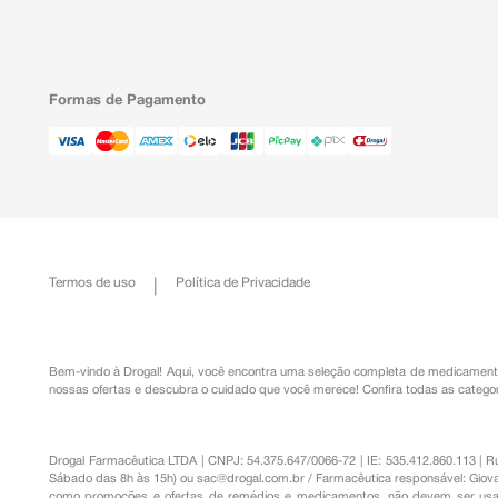
Formas de Pagamento
Termos de uso
Política de Privacidade
Bem-vindo à Drogal! Aqui, você encontra uma seleção completa de
medicament
nossas ofertas e descubra o cuidado que você merece!
Confira todas as categor
Drogal Farmacêutica LTDA | CNPJ: 54.375.647/0066-72 | IE: 535.412.860.113 | 
Sábado das 8h às 15h) ou
sac@drogal.com.br
/ Farmacêutica responsável: Giova
como promoções e ofertas de remédios e medicamentos, não devem ser usada