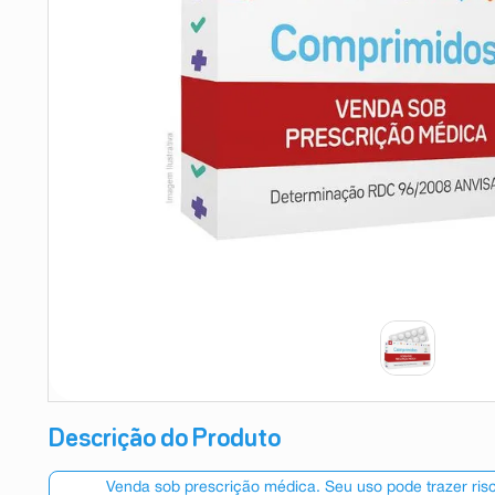
9
º
absorvente
10
º
shampoo
Descrição do Produto
Venda sob prescrição médica. Seu uso pode trazer ri