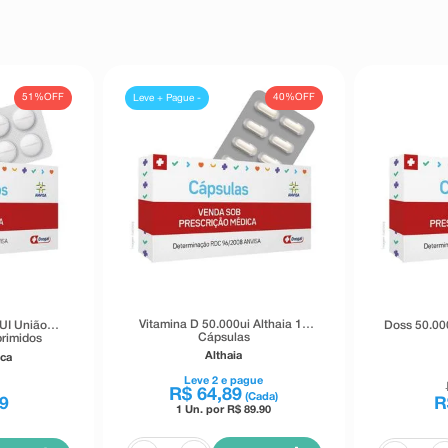
51%
OFF
40%
OFF
Leve + Pague -
Vitamina D 50.000ui Althaia 10
UI União
Doss 50.00
Cápsulas
rimidos
s
Althaia
ca
Leve
2
e pague
R$
64
,
89
(Cada)
9
R
1 Un. por R$
89.90