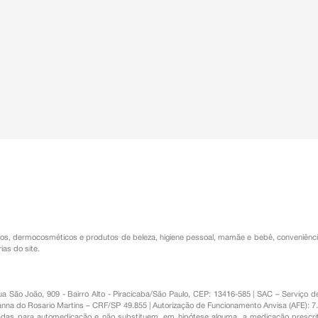
os
,
dermocosméticos e produtos de beleza
,
higiene pessoal
,
mamãe e bebê
,
conveniênc
ias do site.
Rua São João, 909 - Bairro Alto - Piracicaba/São Paulo, CEP: 13416-585 | SAC – Serviç
nna do Rosario Martins – CRF/SP 49.855 | Autorização de Funcionamento Anvisa (AFE): 7
s para automedicação e não substituem, em hipótese alguma, a medicação prescrit