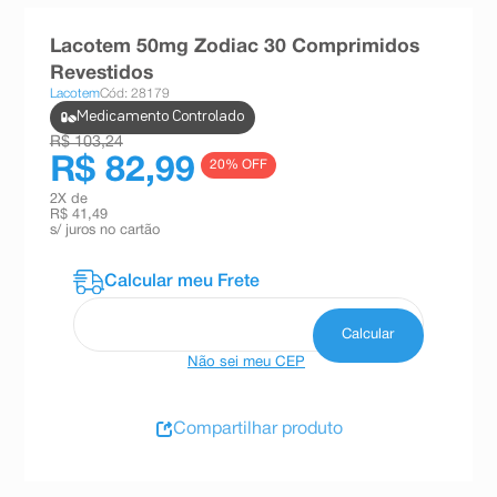
8
º
absorvente
Lacotem 50mg Zodiac 30 Comprimidos
9
º
teste gravidez
Revestidos
Lacotem
Cód: 28179
10
º
esmalte
Medicamento Controlado
R$ 103,24
R$ 82,99
20
% OFF
2
X de
R$ 41,49
s/ juros no cartão
Não sei meu CEP
Compartilhar produto