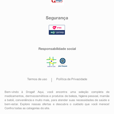
Aumento de enzimas hepáticas (maior que 2 vezes o
limite superior normal).
- Distúrbios na pele e tecido subcutâneo
Segurança
Necrólise epidérmica tóxica, Síndrome de Stevens-
Johnson, angioedema.
Em casos de eventos adversos, notifique pelo Sistema
VigiMed, disponível no Portal da Anvisa.
Responsabilidade social
Termos de uso
Política de Privacidade
Bem-vindo à Drogal! Aqui, você encontra uma seleção completa de
medicamentos
,
dermocosméticos e produtos de beleza
,
higiene pessoal
,
mamãe
e bebê
,
conveniência
e muito mais, para atender suas necessidades de saúde e
bem-estar. Explore nossas ofertas e descubra o cuidado que você merece!
Confira todas as categorias do site.