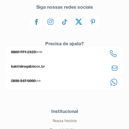
Siga nossas redes sociais
Precisa de ajuda?
Atendimento ao cliente
0800 771 2120
Entre em contato
sac@drogal.com.br
Compre pelo telefone
0800 347 0000
Institucional
Nossa história