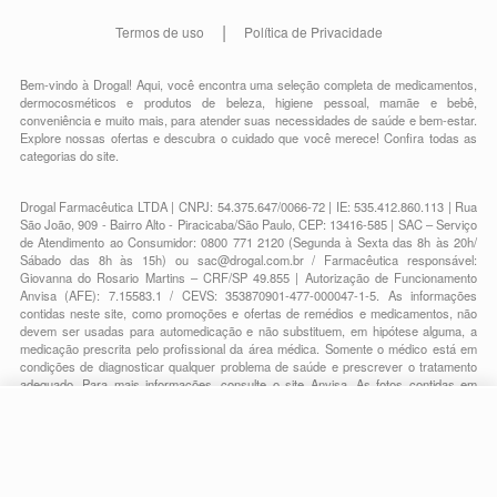
Termos de uso
Política de Privacidade
Bem-vindo à Drogal! Aqui, você encontra uma seleção completa de
medicamentos
,
dermocosméticos e produtos de beleza
,
higiene pessoal
,
mamãe e bebê
,
conveniência
e muito mais, para atender suas necessidades de saúde e bem-estar.
Explore nossas ofertas e descubra o cuidado que você merece!
Confira todas as
categorias do site.
Drogal Farmacêutica LTDA | CNPJ: 54.375.647/0066-72 | IE: 535.412.860.113 | Rua
São João, 909 - Bairro Alto - Piracicaba/São Paulo, CEP: 13416-585 | SAC – Serviço
de Atendimento ao Consumidor: 0800 771 2120 (Segunda à Sexta das 8h às 20h/
Sábado das 8h às 15h) ou
sac@drogal.com.br
/ Farmacêutica responsável:
Giovanna do Rosario Martins – CRF/SP 49.855 | Autorização de Funcionamento
Anvisa (AFE): 7.15583.1 / CEVS: 353870901-477-000047-1-5. As informações
contidas neste site, como promoções e ofertas de remédios e medicamentos, não
devem ser usadas para automedicação e não substituem, em hipótese alguma, a
medicação prescrita pelo profissional da área médica. Somente o médico está em
condições de diagnosticar qualquer problema de saúde e prescrever o tratamento
adequado. Para mais informações, consulte o site Anvisa. As fotos contidas em
nosso site são meramente ilustrativas. Promoções e preços são válidos apenas
para compras on-line, caso haja disponibilidade e estão sujeitos a alterações no
decorrer do dia. Todos os direitos reservados.
-
+
Comprar
Powered by