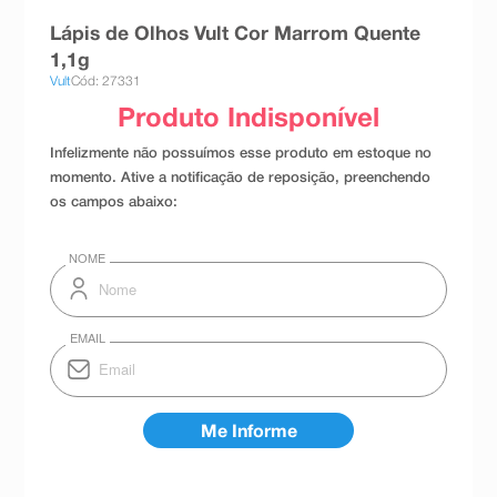
8
º
esmalte
Lápis de Olhos Vult Cor Marrom Quente
9
º
absorvente
1,1g
Vult
Cód: 27331
10
º
shampoo