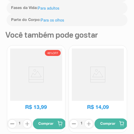
Para adultos
Fases da Vida
:
Para os olhos
Parte do Corpo
:
Você também pode gostar
46%
OFF
Lapiseira Delineadora de
Delineador Líquido Ruby Rose
Olhos Vult Cor Preto 0,35g
Preto 5,8ml
Vult
Ruby Rose
R$
25
,
99
R$
13
,
99
R$
14
,
09
Comprar
Comprar