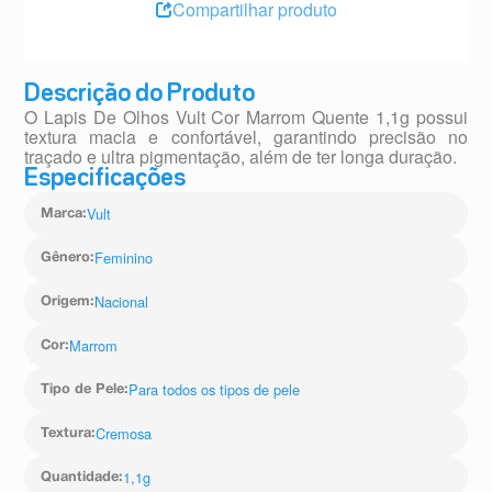
Compartilhar produto
Descrição do Produto
O Lapis De Olhos Vult Cor Marrom Quente 1,1g possui
textura macia e confortável, garantindo precisão no
traçado e ultra pigmentação, além de ter longa duração.
Especificações
Vult
Marca
:
Feminino
Gênero
:
Nacional
Origem
:
Marrom
Cor
:
Para todos os tipos de pele
Tipo de Pele
:
Cremosa
Textura
:
1,1g
Quantidade
: