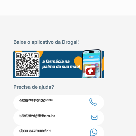
Baixe o aplicativo da Drogal!
Precisa de ajuda?
Atendimento ao cliente
0800 771 2120
Entre em contato
sac@drogal.com.br
Compre pelo telefone
0800 347 0000