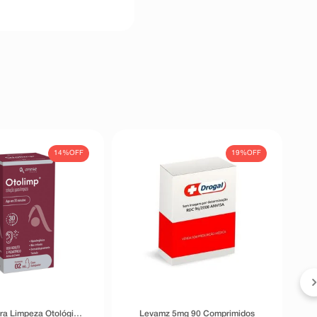
14%
OFF
19%
OFF
ra Limpeza Otológica
Levamz 5mg 90 Comprimidos