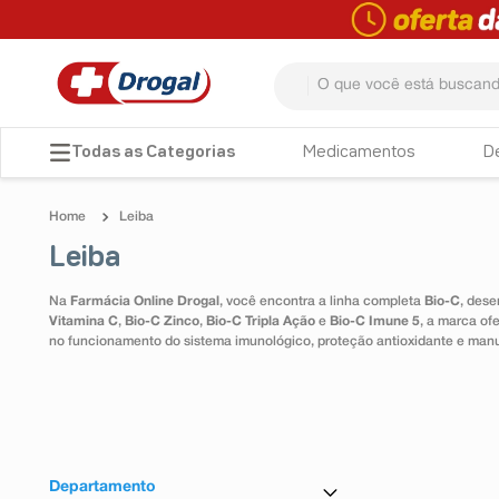
O que você está buscando? 
TERMOS MAIS BUSCADOS
Medicamentos
D
1
º
fralda
Leiba
2
º
pampers confort sec max
Leiba
3
º
dipirona
Na
Farmácia Online Drogal
, você encontra a linha completa
Bio-C
, dese
4
º
lenço umedecido
Vitamina C
,
Bio-C Zinco
,
Bio-C Tripla Ação
e
Bio-C Imune 5
, a marca of
no funcionamento do sistema imunológico, proteção antioxidante e man
5
º
tadalafila
6
º
minoxidil
7
º
desodorante
8
º
teste gravidez
Departamento