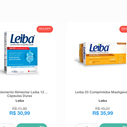
26%
OFF
20
plemento Alimentar Leiba 12
Leiba 20 Comprimidos Mastigáve
Cápsulas Duras
Leiba
Leiba
R$
41
,
90
R$
45
,
01
R$
30
,
99
R$
35
,
99