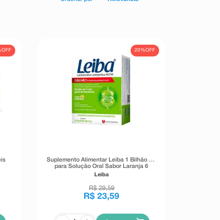
%
OFF
20%
OFF
is
Suplemento Alimentar Leiba 1 Bilhão Pó
para Solução Oral Sabor Laranja 6
Sachês de 4g
Leiba
R$
29
,
59
R$
23
,
59