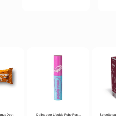
anut Doctor
Delineador Líquido Ruby Rose
Solução pa