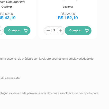
com Gotejador 2ml
Otolimp
Levamz
R$
50
,
00
R$
225
,
00
R$
43
,
19
R$
182
,
19
Comprar
Comprar
 uma experiência prática e confiável, oferecemos uma ampla variedade de
úde e bem-estar:
ntação especializada para esclarecer dúvidas e escolher a melhor opção para