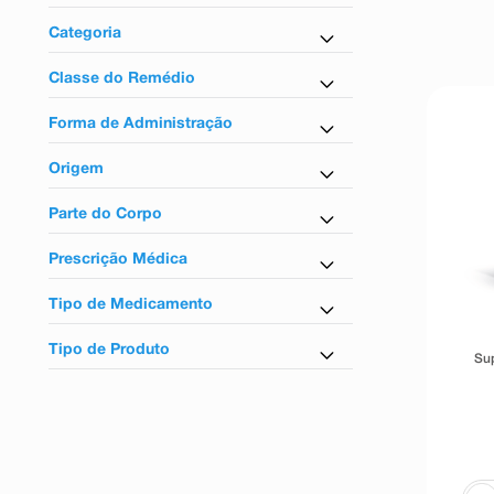
9
º
esmalte
Farmácia em Casa
Categoria
10
º
absorvente
Antidiarreico
Classe do Remédio
Reguladores intestinais
Forma de Administração
Uso oral
Origem
Nacional
Parte do Corpo
Para o intestino
Prescrição Médica
Não
Tipo de Medicamento
Similar
Tipo de Produto
Su
Em cápsula