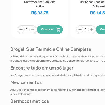
Darrow Actine Care Alta
Bar Sabor Doce de 
Tolerância 400g
Actine
Dr Peanut
R$
93
,
75
R$
14
,
5
Comprar
Co
Drogal: Sua Farmácia Online Completa
A
Drogal
é muito mais do que uma farmácia: é o lugar onde você encontra t
produtos, desde
medicamentos
até itens de
conveniência
, sempre com a 
Encontre tudo em um só lugar
Na
Drogal
, você tem acesso a uma variedade completa de produtos que aten
Medicamentos
Aqui você encontra medicamentos de referência,
genéricos
e
similares
, se
o seu tratamento.
Dermocosméticos