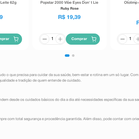
Leite 62g
Popstar 2000 Vibe Eyes Don' t Lie
Otolimp 
Preto 5,5g
Ruby Rose
9
R$
19
,
39
mprar
Comprar
udo o que precisa para cuidar da sua saúde, bem-estar e rotina em um só lugar. Com
qualidade e tradição de quem entende de cuidado.
dem desde os cuidados básicos do dia a dia até necessidades específicas da sua sa
mpre com total segurança e procedência garantida. Além disso, pode contar com orie