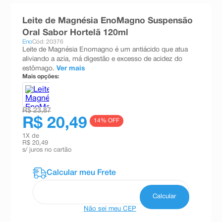
8
º
teste gravidez
Leite de Magnésia EnoMagno Suspensão
9
º
absorvente
Oral Sabor Hortelã 120ml
Eno
Cód: 20376
10
º
shampoo
Leite de Magnésia Enomagno é um antiácido que atua
aliviando a azia, má digestão e excesso de acidez do
estômago.
Ver mais
Mais opções:
R$ 23,87
R$ 20,49
14
% OFF
1
X de
R$ 20,49
s/ juros no cartão
Não sei meu CEP