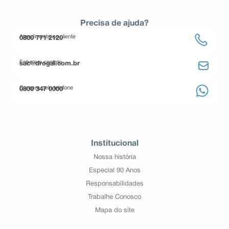
Precisa de ajuda?
Atendimento ao cliente
0800 771 2120
Entre em contato
sac@drogal.com.br
Compre pelo telefone
0800 347 0000
Institucional
Nossa história
Especial 90 Anos
Responsabilidades
Trabalhe Conosco
Mapa do site