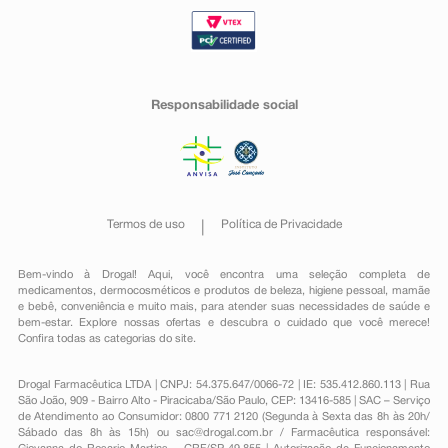
Responsabilidade social
Termos de uso
Política de Privacidade
Bem-vindo à Drogal! Aqui, você encontra uma seleção completa de
medicamentos
,
dermocosméticos e produtos de beleza
,
higiene pessoal
,
mamãe
e bebê
,
conveniência
e muito mais, para atender suas necessidades de saúde e
bem-estar. Explore nossas ofertas e descubra o cuidado que você merece!
Confira todas as categorias do site.
Drogal Farmacêutica LTDA | CNPJ: 54.375.647/0066-72 | IE: 535.412.860.113 | Rua
São João, 909 - Bairro Alto - Piracicaba/São Paulo, CEP: 13416-585 | SAC – Serviço
de Atendimento ao Consumidor: 0800 771 2120 (Segunda à Sexta das 8h às 20h/
Sábado das 8h às 15h) ou
sac@drogal.com.br
/ Farmacêutica responsável: