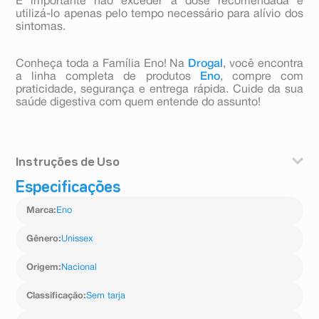
É importante não exceder a dose recomendada e
utilizá-lo apenas pelo tempo necessário para alívio dos
sintomas.
Conheça toda a Família Eno! Na
Drogal
, você encontra
a linha completa de produtos
Eno
, compre com
praticidade, segurança e entrega rápida. Cuide da sua
saúde digestiva com quem entende do assunto!
Instruções de Uso
Especificações
Para Antiácido: Uso Oral. Agitar antes de usar. 5 a 15ml
(1 colher de chá a 1 colher de sopa), 2 a 3 vezes ao
Marca
:
Eno
dia.Para Laxante: Uso Oral. Agitar antes de usar. 30 a 60
ml (2 a 4 colheres de sopa) por dia.
Gênero
:
Unissex
Origem
:
Nacional
Classificação
:
Sem tarja