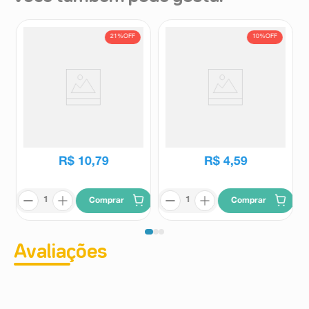
21%
OFF
10%
OFF
Magnésia Bisurada Sabor
Sal de Fruta Eno Sabor Limão
Menta 10 Pastilhas Antiácidas
2 Sachês 5g Cada
Magnesia Bisurada
Eno
R$
13
,
64
R$
5
,
10
R$
10
,
79
R$
4
,
59
Comprar
Comprar
Avaliações