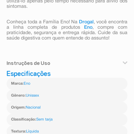
utilizá-lo apenas pelo tempo necessário para alívio dos
sintomas.
Conheça toda a Família Eno! Na
Drogal
, você encontra
a linha completa de produtos
Eno
, compre com
praticidade, segurança e entrega rápida. Cuide da sua
saúde digestiva com quem entende do assunto!
Instruções de Uso
Especificações
• Para Antiácido: Uso Oral. Agitar antes de usar. 5 a
15ml (1 colher de chá a 1 colher de sopa), 2 a 3 vezes
Marca
:
Eno
ao dia.
• Para Laxante: Uso Oral. Agitar antes de usar. 30 a 60
ml (2 a 4 colheres de sopa) por dia. Não exceder a dose
Gênero
:
Unissex
recomendada.
Origem
:
Nacional
Classificação
:
Sem tarja
Textura
:
Líquida