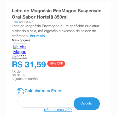
8
º
teste gravidez
Leite de Magnésia EnoMagno Suspensão
9
º
absorvente
Oral Sabor Hortelã 350ml
Eno
Cód: 20377
10
º
shampoo
Leite de Magnésia Enomagno é um antiácido que atua
aliviando a azia, má digestão e excesso de acidez do
estômago.
Ver mais
Mais opções:
R$ 37,44
R$ 31,59
16
% OFF
1
X de
R$ 31,59
s/ juros no cartão
Não sei meu CEP