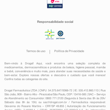
Responsabilidade social
Termos de uso
Política de Privacidade
Bem-vindo à Drogal! Aqui, você encontra uma seleção completa de
medicamentos
,
dermocosméticos e produtos de beleza
,
higiene pessoal
,
mamãe
e bebê
,
conveniência
e muito mais, para atender suas necessidades de saúde e
bem-estar. Explore nossas ofertas e descubra o cuidado que você merece!
Confira todas as categorias do site.
Drogal Farmacêutica LTDA | CNPJ: 54.375.647/0066-72 | IE: 535.412.860.113 | Rua
São João, 909 - Bairro Alto - Piracicaba/São Paulo, CEP: 13416-585 | SAC – Serviço
de Atendimento ao Consumidor: 0800 771 2120 (Segunda à Sexta das 8h às 20h/
Sábado das 8h às 15h) ou
sac@drogal.com.br
/ Farmacêutica responsável:
Giovanna do Rosario Martins – CRF/SP 49.855 | Autorização de Funcionamento