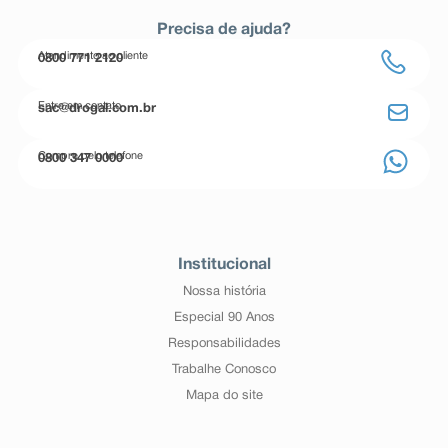
Precisa de ajuda?
Atendimento ao cliente
0800 771 2120
Entre em contato
sac@drogal.com.br
Compre pelo telefone
0800 347 0000
Institucional
Nossa história
Especial 90 Anos
Responsabilidades
Trabalhe Conosco
Mapa do site