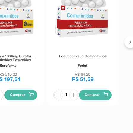
tam 1000mg Eurofarma
Forlut 50mg 30 Comprimidos
imidos Revestidos
Eurofarma
Forlut
R$
215
,
20
R$
64
,
20
$
197
,
54
R$
51
,
59
Comprar
Comprar