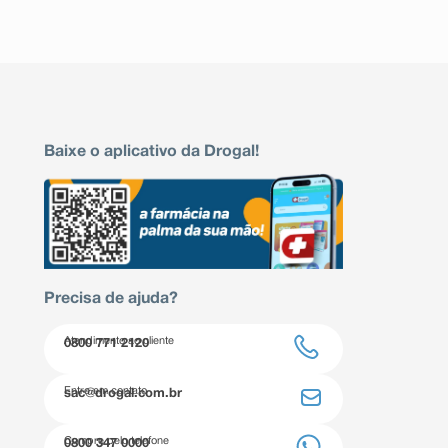
Baixe o aplicativo da Drogal!
Precisa de ajuda?
Atendimento ao cliente
0800 771 2120
Entre em contato
sac@drogal.com.br
Compre pelo telefone
0800 347 0000