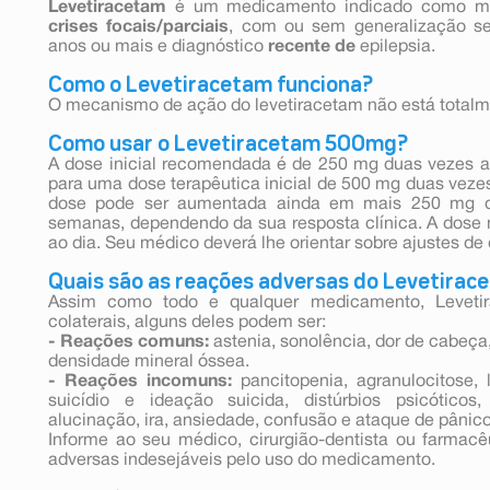
Levetiracetam
é um medicamento indicado como mon
crises focais/parciais
, com ou sem generalização s
anos ou mais e diagnóstico
recente de
epilepsia.
Como o Levetiracetam funciona?
O mecanismo de ação do levetiracetam não está totalm
Como usar o Levetiracetam 500mg?
A dose inicial recomendada é de 250 mg duas vezes a
para uma dose terapêutica inicial de 500 mg duas veze
dose pode ser aumentada ainda em mais 250 mg d
semanas, dependendo da sua resposta clínica. A dos
ao dia. Seu médico deverá lhe orientar sobre ajustes de
Quais são as reações adversas do Levetira
Assim como todo e qualquer medicamento, Levetir
colaterais, alguns deles podem ser:
- Reações comuns:
astenia, sonolência, dor de cabeça,
densidade mineral óssea.
- Reações incomuns:
pancitopenia, agranulocitose, l
suicídio e ideação suicida, distúrbios psicóticos
alucinação, ira, ansiedade, confusão e ataque de pânico
Informe ao seu médico, cirurgião-dentista ou farmac
adversas indesejáveis pelo uso do medicamento.