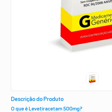
9
º
absorvente
10
º
shampoo
Descrição do Produto
O que é Levetiracetam 500mg?