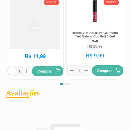
65%
OFF
58%
OFF
Batom Vult AquaTint Gel Efeito
Batom Líquido Vult Matte
Tint Natural Cor Red 5,5ml
Super Fix Rosa Queimado 5ml
Vult
Vult
R$
23
,
99
R$
42
,
99
R$
9
,
99
R$
14
,
99
Comprar
Comprar
Avaliações