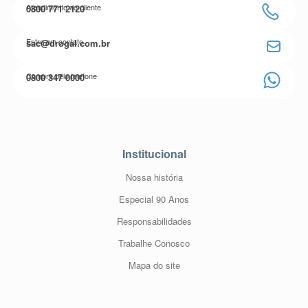
Atendimento ao cliente
0800 771 2120
Entre em contato
sac@drogal.com.br
Compre pelo telefone
0800 347 0000
Institucional
Nossa história
Especial 90 Anos
Responsabilidades
Trabalhe Conosco
Mapa do site