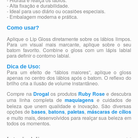
- Hidrata e realça os lábios.
- Alta fixação e durabilidade.
- Ideal para uso diário ou ocasiões especiais.
- Embalagem moderna e prática.
Como usar?
Aplique o Lip Gloss diretamente sobre os lábios limpos.
Para um visual mais marcante, aplique sobre o seu
batom favorito. Combine o gloss com um lápis labial
para definir o contorno labial.
Dica de Uso:
Para um efeito de “lábios maiores”, aplique o gloss
apenas no centro dos lábios após o batom. O reflexo do
brilho cria a ilusão de volume instantâneo.
Compre na
Drogal
os produtos
Ruby Rose
e descubra
uma linha completa de
maquiagens
e cuidados de
beleza que unem qualidade e inovação. São diversas
opções de
bases
,
batons
,
paletas
,
máscaras de cílios
e muito mais, desenvolvidos para realçar sua beleza em
todos os momentos.