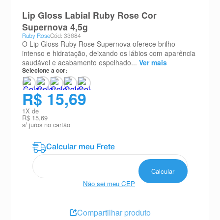
8
º
teste gravidez
Lip Gloss Labial Ruby Rose Cor
Supernova 4,5g
9
º
esmalte
Ruby Rose
Cód: 33684
O Lip Gloss Ruby Rose Supernova oferece brilho
10
º
absorvente
intenso e hidratação, deixando os lábios com aparência
saudável e acabamento espelhado...
Ver mais
Selecione a cor:
R$ 15,69
1
X de
R$ 15,69
s/ juros no cartão
Não sei meu CEP
Compartilhar produto