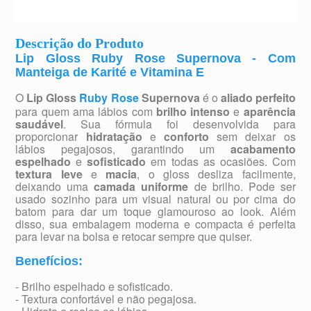
Descrição do Produto
Lip Gloss Ruby Rose Supernova - Com
Manteiga de Karité e Vitamina E
O
Lip Gloss
Ruby Rose
Supernova
é o
aliado perfeito
para quem ama lábios com
brilho intenso
e
aparência
saudável
. Sua fórmula foi desenvolvida para
proporcionar
hidratação
e
conforto
sem deixar os
lábios pegajosos, garantindo um
acabamento
espelhado
e
sofisticado
em todas as ocasiões. Com
textura leve
e
macia
, o gloss desliza facilmente,
deixando uma
camada uniforme
de brilho. Pode ser
usado sozinho para um visual natural ou por cima do
batom para dar um toque glamouroso ao look. Além
disso, sua embalagem moderna e compacta é perfeita
para levar na bolsa e retocar sempre que quiser.
Benefícios:
- Brilho espelhado e sofisticado.
- Textura confortável e não pegajosa.