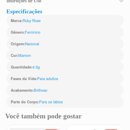
Instruções de Uso
Aplique o Lip Gloss diretamente sobre os lábios limpos.
Especificações
Para um visual mais marcante, aplique sobre o seu
batom favorito. Combine o gloss com um lápis labial
Ruby Rose
Marca
:
para definir o contorno labial.
Feminino
Gênero
:
Nacional
Origem
:
Marrom
Cor
:
4,5g
Quantidade
:
Para adultos
Fases da Vida
:
Brilhoso
Acabamento
:
Para os lábios
Parte do Corpo
:
Você também pode gostar