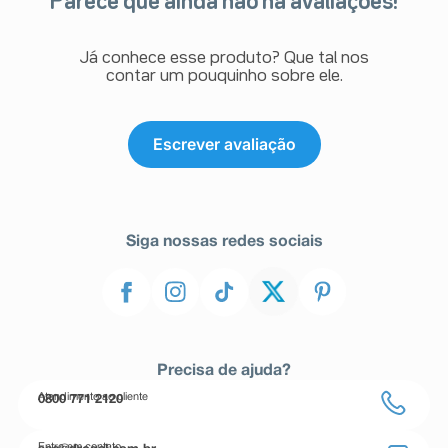
Parece que ainda não há avaliações!
Já conhece esse produto? Que tal nos
contar um pouquinho sobre ele.
Escrever avaliação
Siga nossas redes sociais
Precisa de ajuda?
Atendimento ao cliente
0800 771 2120
Entre em contato