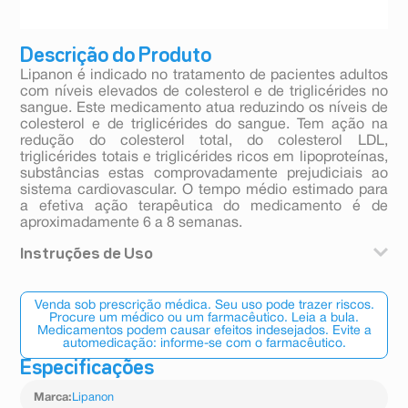
Descrição do Produto
Lipanon é indicado no tratamento de pacientes adultos
com níveis elevados de colesterol e de triglicérides no
sangue. Este medicamento atua reduzindo os níveis de
colesterol e de triglicérides do sangue. Tem ação na
redução do colesterol total, do colesterol LDL,
triglicérides totais e triglicérides ricos em lipoproteínas,
substâncias estas comprovadamente prejudiciais ao
sistema cardiovascular. O tempo médio estimado para
a efetiva ação terapêutica do medicamento é de
aproximadamente 6 a 8 semanas.
Instruções de Uso
Este medicamento deve ser ingerido por via oral,
conforme orientado pelo seu médico. Para adultos, a
Venda sob prescrição médica. Seu uso pode trazer riscos.
recomendação de uso é de 1 (uma) cápsula por dia,
Procure um médico ou um farmacêutico. Leia a bula.
Medicamentos podem causar efeitos indesejados. Evite a
junto com a refeição principal. A dose máxima diária
automedicação: informe-se com o farmacêutico.
recomendada é de 1 cápsula que equivale a 250mg/dia
Especificações
de fenofibrato.
Marca
:
Lipanon