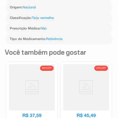
Origem
:
Nacional
Classificação
:
Tarja vermelha
Prescrição Médica
:
Não
Tipo de Medicamento
:
Referência
Você também pode gostar
85%
OFF
23%
OFF
Rosuvastatina Cálcica 20mg
Cipide 100mg 30
Cimed 30 Comprimidos
Comprimidos
Revestidas
Cimed
Cipide
R$
251
,
43
R$
58
,
89
R$
37
,
59
R$
45
,
49