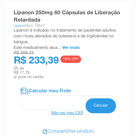
8
º
absorvente
Lipanon 250mg 60 Cápsulas de Liberação
9
º
teste gravidez
Retardada
Lipanon
Cód: 16647
10
º
esmalte
Lipanon é indicado no tratamento de pacientes adultos
com níveis elevados de colesterol e de triglicérides no
sangue.
Este medicamento atua...
Ver mais
R$ 288,33
R$ 233,39
19
% OFF
3
X de
R$ 77,79
s/ juros no cartão
Não sei meu CEP
Compartilhar produto