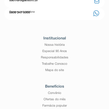
sac@drogal.com.br
Compre pelo telefone
0800 347 0000
Institucional
Nossa história
Especial 90 Anos
Responsabilidades
Trabalhe Conosco
Mapa do site
Benefícios
Convênio
Ofertas do mês
Farmácia popular