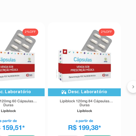
2%
OFF
2%
OFF
c. Laboratório
Desc. Laboratório
 120mg 60 Cápsulas
Lipiblock 120mg 84 Cápsulas
Duras
Duras
Lipiblock
Lipiblock
a partir de
a partir de
 159,51
R$ 199,38
*
*