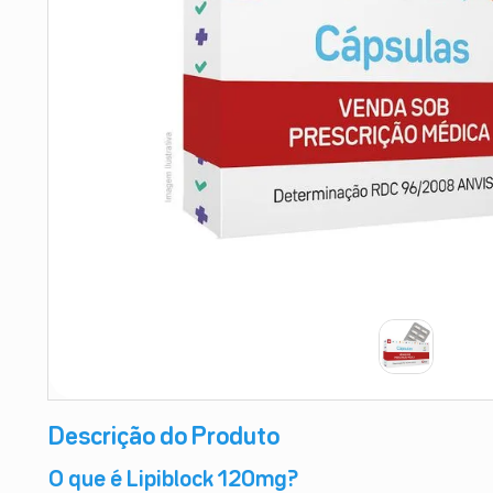
9
º
esmalte
10
º
absorvente
Descrição do Produto
O que é Lipiblock 120mg?