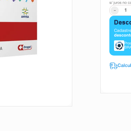
s/ juros no c
-
Desco
Cadastre
descont
Pro
BR