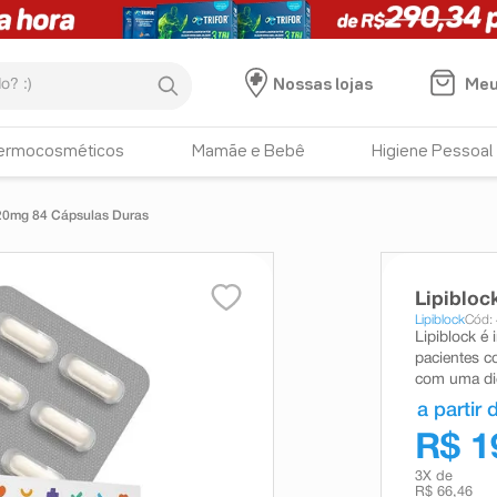
:)
Meu
Nossas lojas
ermocosméticos
Mamãe e Bebê
Higiene Pessoal
120mg 84 Cápsulas Duras
Lipibloc
Lipiblock
Cód:
Lipiblock é
pacientes c
com uma die
a partir 
R$ 1
3
X de
R$ 66,46