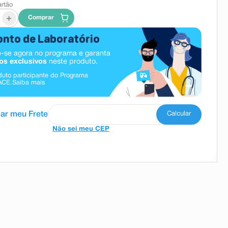
artão
+
Comprar
nto de Laboratório
-se agora no programa e garanta
os exclusivos
neste produto.
duto participante do Programa
ACE.
Saiba mais
Não sei meu CEP