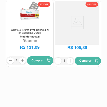
66%
OFF
46%
OFF
Orlistate 120mg Prati Donaduzzi
Orlistate 120mg Prati Donaduzzi
84 Cápsulas Duras
42 Cápsulas Duras
Prati donaduzzi
Prati donaduzzi
R$
391
,
10
R$
195
,
52
R$
131
,
09
R$
105
,
89
Comprar
Comprar