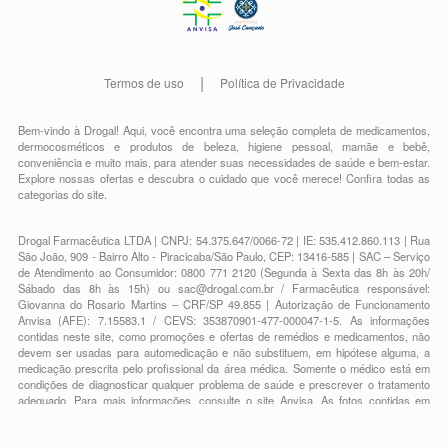
Termos de uso
Política de Privacidade
Bem-vindo à Drogal! Aqui, você encontra uma seleção completa de
medicamentos
,
dermocosméticos e produtos de beleza
,
higiene pessoal
,
mamãe e bebê
,
conveniência
e muito mais, para atender suas necessidades de saúde e bem-estar.
Explore nossas ofertas e descubra o cuidado que você merece!
Confira todas as
categorias do site.
Drogal Farmacêutica LTDA | CNPJ: 54.375.647/0066-72 | IE: 535.412.860.113 | Rua
São João, 909 - Bairro Alto - Piracicaba/São Paulo, CEP: 13416-585 | SAC – Serviço
de Atendimento ao Consumidor: 0800 771 2120 (Segunda à Sexta das 8h às 20h/
Sábado das 8h às 15h) ou
sac@drogal.com.br
/ Farmacêutica responsável:
Giovanna do Rosario Martins – CRF/SP 49.855 | Autorização de Funcionamento
Anvisa (AFE): 7.15583.1 / CEVS: 353870901-477-000047-1-5. As informações
contidas neste site, como promoções e ofertas de remédios e medicamentos, não
devem ser usadas para automedicação e não substituem, em hipótese alguma, a
medicação prescrita pelo profissional da área médica. Somente o médico está em
condições de diagnosticar qualquer problema de saúde e prescrever o tratamento
adequado. Para mais informações, consulte o site Anvisa. As fotos contidas em
nosso site são meramente ilustrativas. Promoções e preços são válidos apenas
para compras on-line, caso haja disponibilidade e estão sujeitos a alterações no