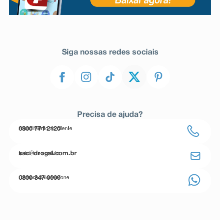
Siga nossas redes sociais
Precisa de ajuda?
Atendimento ao cliente
0800 771 2120
Entre em contato
sac@drogal.com.br
Compre pelo telefone
0800 347 0000