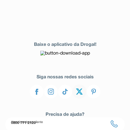
Baixe o aplicativo da Drogal!
Siga nossas redes sociais
Precisa de ajuda?
Atendimento ao cliente
0800 771 2120