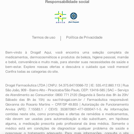
Responsabilidade social
Termos de uso
Política de Privacidade
Bem-vindo à Drogal! Aqui, você encontra uma seleção completa de
medicamentos
,
dermocosméticos e produtos de beleza
,
higiene pessoal
,
mamãe
e bebê
,
conveniência
e muito mais, para atender suas necessidades de saúde e
bem-estar. Explore nossas ofertas e descubra o cuidado que você merece!
Confira todas as categorias do site.
Drogal Farmacêutica LTDA | CNPJ: 54.375.647/0066-72 | IE: 535.412.860.113 | Rua
São João, 909 - Bairro Alto - Piracicaba/São Paulo, CEP: 13416-585 | SAC – Serviço
de Atendimento ao Consumidor: 0800 771 2120 (Segunda à Sexta das 8h às 20h/
Sábado das 8h às 15h) ou
sac@drogal.com.br
/ Farmacêutica responsável:
Giovanna do Rosario Martins – CRF/SP 49.855 | Autorização de Funcionamento
Anvisa (AFE): 7.15583.1 / CEVS: 353870901-477-000047-1-5. As informações
contidas neste site, como promoções e ofertas de remédios e medicamentos,
não devem ser usadas para automedicação e não substituem, em hipótese
alguma, a medicação prescrita pelo profissional da área médica. Somente o
médico está em condições de diagnosticar qualquer problema de saúde e
prescrever o tratamento adequado. Para mais informações, consulte o site