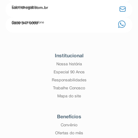
Entre em contato
sac@drogal.com.br
Compre pelo telefone
0800 347 0000
Institucional
Nossa história
Especial 90 Anos
Responsabilidades
Trabalhe Conosco
Mapa do site
Benefícios
Convênio
Ofertas do mês