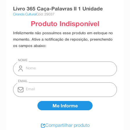
8
º
teste gravidez
Livro 365 Caça-Palavras II 1 Unidade
Ciranda Cultural
Cód: 29037
9
º
esmalte
10
º
absorvente
Compartilhar produto