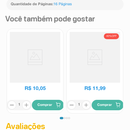
Quantidade de Páginas
:
16 Páginas
Você também pode gostar
40%
OFF
Gibi Turma da Mônica 1
Livro para Colorir Comfy &
Unidade
Cozy Retrô 2000 1 Unidade
Panini
Ciranda Cultural
R$
19
,
99
R$
10
,
05
R$
11
,
99
Comprar
Comprar
Avaliações