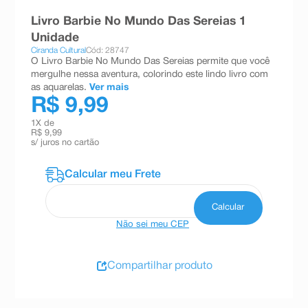
8
º
absorvente
Livro Barbie No Mundo Das Sereias 1
Unidade
9
º
teste gravidez
Ciranda Cultural
Cód: 28747
O Livro Barbie No Mundo Das Sereias permite que você
10
º
esmalte
mergulhe nessa aventura, colorindo este lindo livro com
as aquarelas.
Ver mais
R$ 9,99
1
X de
R$ 9,99
s/ juros no cartão
Não sei meu CEP
Compartilhar produto