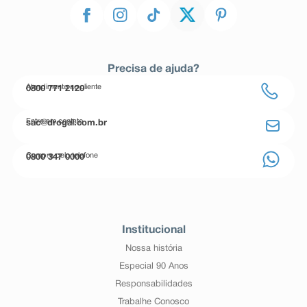
Precisa de ajuda?
Atendimento ao cliente
0800 771 2120
Entre em contato
sac@drogal.com.br
Compre pelo telefone
0800 347 0000
Institucional
Nossa história
Especial 90 Anos
Responsabilidades
Trabalhe Conosco