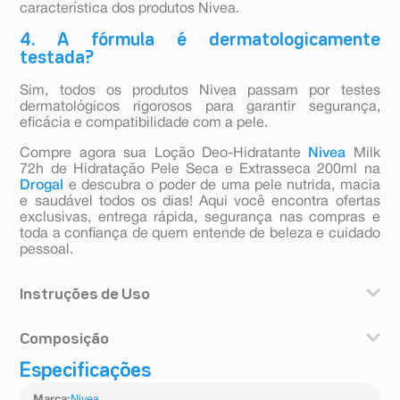
característica dos produtos Nivea.
4. A fórmula é dermatologicamente
testada?
Sim, todos os produtos Nivea passam por testes
dermatológicos rigorosos para garantir segurança,
eficácia e compatibilidade com a pele.
Compre agora sua Loção Deo-Hidratante
Nivea
Milk
72h de Hidratação Pele Seca e Extrasseca 200ml na
Drogal
e descubra o poder de uma pele nutrida, macia
e saudável todos os dias! Aqui você encontra ofertas
exclusivas, entrega rápida, segurança nas compras e
toda a confiança de quem entende de beleza e cuidado
pessoal.
Instruções de Uso
1. Aplique sobre a pele
Composição
2. Reaplique todos os dias
Use o produto diariamente para garantir uma maciez
Especificações
Aqua, Paraffinum Liquidum, Glycerin, Isododecane,
prolongada.
Isopropyl Palmitate, PEG-40 Sorbitan Perisostearate,