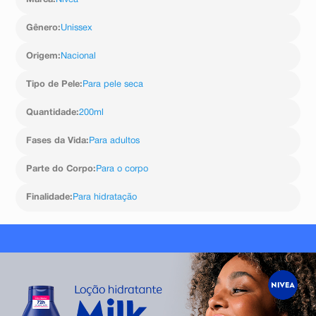
Marca
:
Nivea
Cera Microcristallina, Polyglyceryl-3 Diisostearate,
Prunus Amygdalus Dulcis Oil, Sodium Hyaluronate,
Tocopherol, Magnesium Sulfate, Sodium Citrate, Citric
Gênero
:
Unissex
Acid, Tocopheryl Acetate, Potassium Sorbate,
Ethylhexylglycerin, Linalool, Limonene, Geraniol, Benzyl
Origem
:
Nacional
Alcohol, Citronellol, Alpha-Isomethyl Ionone, Benzyl
Benzoate, BHT, Parfum
Tipo de Pele
:
Para pele seca
Quantidade
:
200ml
Fases da Vida
:
Para adultos
Parte do Corpo
:
Para o corpo
Finalidade
:
Para hidratação