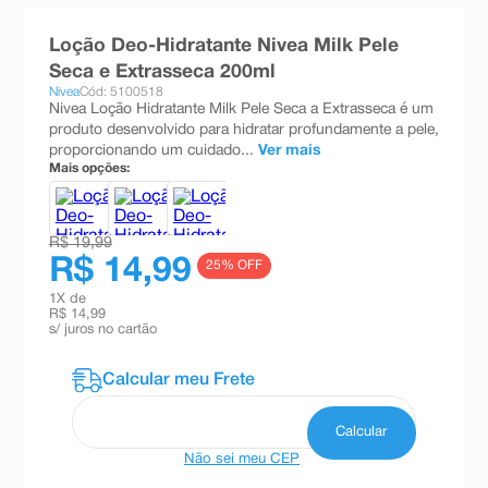
8
º
teste gravidez
Loção Deo-Hidratante Nivea Milk Pele
9
º
esmalte
Seca e Extrasseca 200ml
Nivea
Cód: 5100518
10
º
absorvente
Nivea Loção Hidratante Milk Pele Seca a Extrasseca é um
produto desenvolvido para hidratar profundamente a pele,
proporcionando um cuidado...
Ver mais
Mais opções:
R$ 19,99
R$ 14,99
25
% OFF
1
X de
R$ 14,99
s/ juros no cartão
Não sei meu CEP