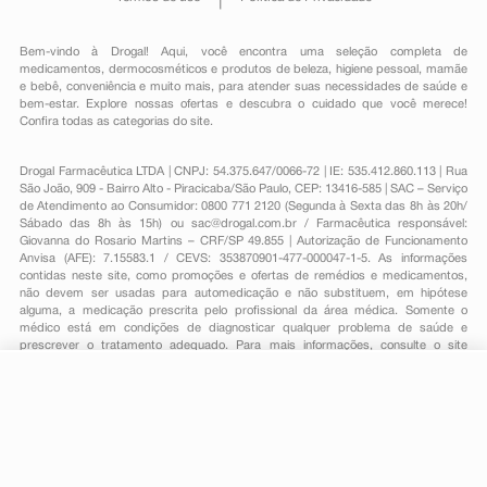
Bem-vindo à Drogal! Aqui, você encontra uma seleção completa de
medicamentos
,
dermocosméticos e produtos de beleza
,
higiene pessoal
,
mamãe
e bebê
,
conveniência
e muito mais, para atender suas necessidades de saúde e
bem-estar. Explore nossas ofertas e descubra o cuidado que você merece!
Confira todas as categorias do site.
Drogal Farmacêutica LTDA | CNPJ: 54.375.647/0066-72 | IE: 535.412.860.113 | Rua
São João, 909 - Bairro Alto - Piracicaba/São Paulo, CEP: 13416-585 | SAC – Serviço
de Atendimento ao Consumidor: 0800 771 2120 (Segunda à Sexta das 8h às 20h/
Sábado das 8h às 15h) ou
sac@drogal.com.br
/ Farmacêutica responsável:
Giovanna do Rosario Martins – CRF/SP 49.855 | Autorização de Funcionamento
Anvisa (AFE): 7.15583.1 / CEVS: 353870901-477-000047-1-5. As informações
contidas neste site, como promoções e ofertas de remédios e medicamentos,
não devem ser usadas para automedicação e não substituem, em hipótese
alguma, a medicação prescrita pelo profissional da área médica. Somente o
médico está em condições de diagnosticar qualquer problema de saúde e
prescrever o tratamento adequado. Para mais informações, consulte o site
Anvisa. As fotos contidas em nosso site são meramente ilustrativas. Promoções e
preços são válidos apenas para compras on-line, caso haja disponibilidade e
estão sujeitos a alterações no decorrer do dia. Todos os direitos reservados.
-
+
Comprar
Powered by