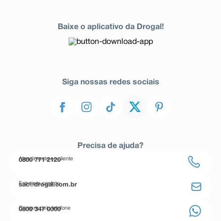
Baixe o aplicativo da Drogal!
Siga nossas redes sociais
Precisa de ajuda?
Atendimento ao cliente
0800 771 2120
Entre em contato
sac@drogal.com.br
Compre pelo telefone
0800 347 0000