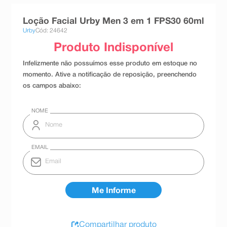
8
º
teste gravidez
Loção Facial Urby Men 3 em 1 FPS30 60ml
9
º
esmalte
Urby
Cód: 24642
10
º
absorvente
Compartilhar produto