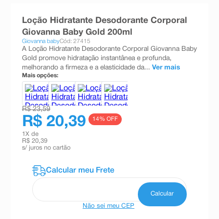
8
º
absorvente
Loção Hidratante Desodorante Corporal
9
º
teste gravidez
Giovanna Baby Gold 200ml
Giovanna baby
Cód: 27415
10
º
esmalte
A Loção Hidratante Desodorante Corporal Giovanna Baby
Gold promove hidratação instantânea e profunda,
melhorando a firmeza e a elasticidade da...
Ver mais
Mais opções:
R$ 23,59
R$ 20,39
14
% OFF
1
X de
R$ 20,39
s/ juros no cartão
Não sei meu CEP