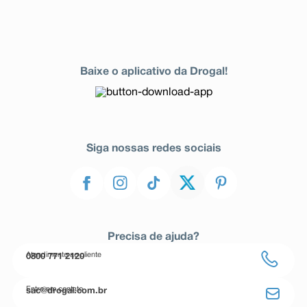
Baixe o aplicativo da Drogal!
Siga nossas redes sociais
Precisa de ajuda?
Atendimento ao cliente
0800 771 2120
Entre em contato
sac@drogal.com.br