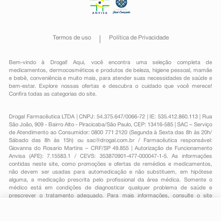
Termos de uso
Política de Privacidade
Bem-vindo à Drogal! Aqui, você encontra uma seleção completa de
medicamentos
,
dermocosméticos e produtos de beleza
,
higiene pessoal
,
mamãe
e bebê
,
conveniência
e muito mais, para atender suas necessidades de saúde e
bem-estar. Explore nossas ofertas e descubra o cuidado que você merece!
Confira todas as categorias do site.
Drogal Farmacêutica LTDA | CNPJ: 54.375.647/0066-72 | IE: 535.412.860.113 | Rua
São João, 909 - Bairro Alto - Piracicaba/São Paulo, CEP: 13416-585 | SAC – Serviço
de Atendimento ao Consumidor: 0800 771 2120 (Segunda à Sexta das 8h às 20h/
Sábado das 8h às 15h) ou
sac@drogal.com.br
/ Farmacêutica responsável:
Giovanna do Rosario Martins – CRF/SP 49.855 | Autorização de Funcionamento
Anvisa (AFE): 7.15583.1 / CEVS: 353870901-477-000047-1-5. As informações
contidas neste site, como promoções e ofertas de remédios e medicamentos,
não devem ser usadas para automedicação e não substituem, em hipótese
alguma, a medicação prescrita pelo profissional da área médica. Somente o
médico está em condições de diagnosticar qualquer problema de saúde e
prescrever o tratamento adequado. Para mais informações, consulte o site
Anvisa. As fotos contidas em nosso site são meramente ilustrativas. Promoções e
preços são válidos apenas para compras on-line, caso haja disponibilidade e
R$ 23,59
estão sujeitos a alterações no decorrer do dia. Todos os direitos reservados.