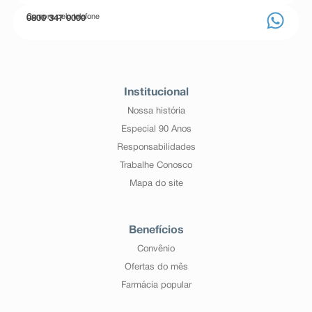
Compre pelo telefone
0800 347 0000
Institucional
Nossa história
Especial 90 Anos
Responsabilidades
Trabalhe Conosco
Mapa do site
Benefícios
Convênio
Ofertas do mês
Farmácia popular