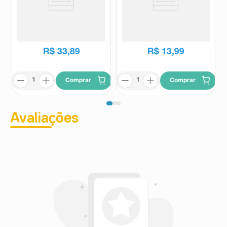
Sérum Hidratante Corporal
Loção Hidratante Desodorante
Dove Pró-Retinol 380ml
Giovanna Baby Cherry 200ml
Dove
Giovanna baby
R$
57
,
39
R$
16
,
99
R$
33
,
89
R$
13
,
99
Comprar
Comprar
Avaliações