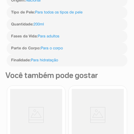
Origem
:
Nacional
Tipo de Pele
:
Para todos os tipos de pele
Quantidade
:
200ml
Fases da Vida
:
Para adultos
Parte do Corpo
:
Para o corpo
Finalidade
:
Para hidratação
Você também pode gostar
Loção Desodorante Hidratante
Hidratante Corporal Gelato
Corporal Vasenol Nurição de
Dailus Sweet Skin Ice Cream
Cacau 200ml
Morango ao Leite 200ml
Vasenol
Dailus