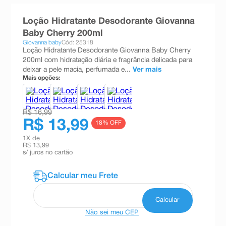
8
º
teste gravidez
Loção Hidratante Desodorante Giovanna
9
º
esmalte
Baby Cherry 200ml
Giovanna baby
Cód: 25318
10
º
absorvente
Loção Hidratante Desodorante Giovanna Baby Cherry
200ml com hidratação diária e fragrância delicada para
deixar a pele macia, perfumada e...
Ver mais
Mais opções:
R$ 16,99
R$ 13,99
18
% OFF
1
X de
R$ 13,99
s/ juros no cartão
Não sei meu CEP