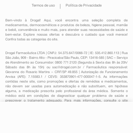
Termos de uso
Política de Privacidade
Bem-vindo à Drogal! Aqui, você encontra uma seleção completa de
medicamentos
,
dermocosméticos e produtos de beleza
,
higiene pessoal
,
mamãe
e bebê
,
conveniência
e muito mais, para atender suas necessidades de saúde e
bem-estar. Explore nossas ofertas e descubra o cuidado que você merece!
Confira todas as categorias do site.
Drogal Farmacêutica LTDA | CNPJ: 54.375.647/0066-72 | IE: 535.412.860.113 | Rua
São João, 909 - Bairro Alto - Piracicaba/São Paulo, CEP: 13416-585 | SAC – Serviço
de Atendimento ao Consumidor: 0800 771 2120 (Segunda à Sexta das 8h às 20h/
Sábado das 8h às 15h) ou
sac@drogal.com.br
/ Farmacêutica responsável:
Giovanna do Rosario Martins – CRF/SP 49.855 | Autorização de Funcionamento
Anvisa (AFE): 7.15583.1 / CEVS: 353870901-477-000047-1-5. As informações
contidas neste site, como promoções e ofertas de remédios e medicamentos,
não devem ser usadas para automedicação e não substituem, em hipótese
alguma, a medicação prescrita pelo profissional da área médica. Somente o
médico está em condições de diagnosticar qualquer problema de saúde e
prescrever o tratamento adequado. Para mais informações, consulte o site
Anvisa. As fotos contidas em nosso site são meramente ilustrativas. Promoções e
preços são válidos apenas para compras on-line, caso haja disponibilidade e
R$ 16,99
estão sujeitos a alterações no decorrer do dia. Todos os direitos reservados.
-
+
R$ 13,99
Comprar
Em
1
x
R$ 13,99
Powered by