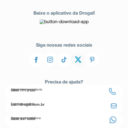
Baixe o aplicativo da Drogal!
Siga nossas redes sociais
Precisa de ajuda?
Atendimento ao cliente
0800 771 2120
Entre em contato
sac@drogal.com.br
Compre pelo telefone
0800 347 0000