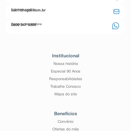
Entre em contato
sac@drogal.com.br
Compre pelo telefone
0800 347 0000
Institucional
Nossa história
Especial 90 Anos
Responsabilidades
Trabalhe Conosco
Mapa do site
Benefícios
Convênio
Ofertas do mês