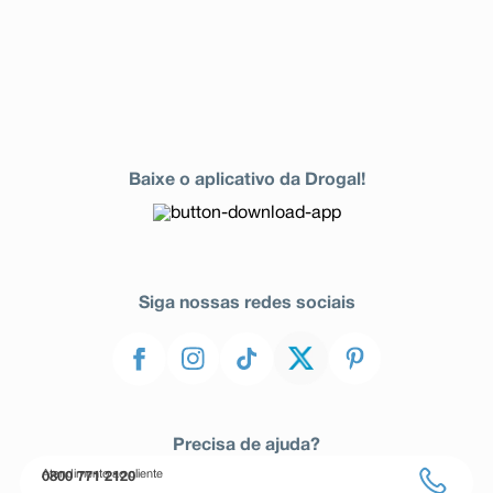
Baixe o aplicativo da Drogal!
Siga nossas redes sociais
Precisa de ajuda?
Atendimento ao cliente
0800 771 2120