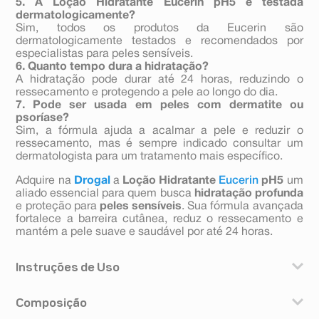
5. A Loção Hidratante Eucerin pH5 é testada
dermatologicamente?
Sim, todos os produtos da Eucerin são
dermatologicamente testados e recomendados por
especialistas para peles sensíveis.
6. Quanto tempo dura a hidratação?
A hidratação pode durar até 24 horas, reduzindo o
ressecamento e protegendo a pele ao longo do dia.
7. Pode ser usada em peles com dermatite ou
psoríase?
Sim, a fórmula ajuda a acalmar a pele e reduzir o
ressecamento, mas é sempre indicado consultar um
dermatologista para um tratamento mais específico.
Adquire na
Drogal
a
Loção Hidratante
Eucerin
pH5
um
aliado essencial para quem busca
hidratação profunda
e proteção para
peles sensíveis
. Sua fórmula avançada
fortalece a barreira cutânea, reduz o ressecamento e
mantém a pele suave e saudável por até 24 horas.
Instruções de Uso
Aplique Eucerin pH5 Gel de Lavagem 400ml na pele
Composição
húmida no banho ou duche. Em seguida, massageie
suavemente para criar uma espuma. Por fim, finalize