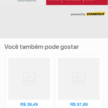
Você também pode gostar
Loção Hidratante Cetaphil Pele
Loção Hidratante Cetaphil
Sensível, Normal e Seca 50ml
Advanced Moisturizer Pele
Seca e Sensível 236ml
Cetaphil
Cetaphil
R$
38
,
49
R$
97
,
89