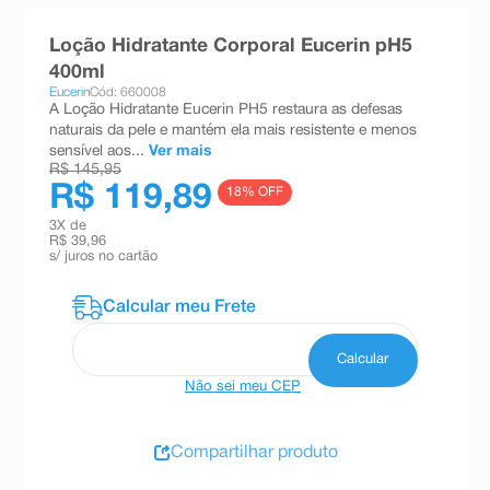
8
º
teste gravidez
Loção Hidratante Corporal Eucerin pH5
9
º
esmalte
400ml
Eucerin
Cód: 660008
10
º
absorvente
A Loção Hidratante Eucerin PH5 restaura as defesas
naturais da pele e mantém ela mais resistente e menos
sensível aos...
Ver mais
R$ 145,95
R$ 119,89
18
% OFF
3
X de
R$ 39,96
s/ juros no cartão
Não sei meu CEP
Compartilhar produto