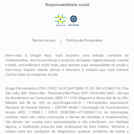
Responsabilidade social
Termos de uso
Política de Privacidade
Bem-vindo à Drogal! Aqui, você encontra uma seleção completa de
medicamentos
,
dermocosméticos e produtos de beleza
,
higiene pessoal
,
mamãe
e bebê
,
conveniência
e muito mais, para atender suas necessidades de saúde e
bem-estar. Explore nossas ofertas e descubra o cuidado que você merece!
Confira todas as categorias do site.
Drogal Farmacêutica LTDA | CNPJ: 54.375.647/0066-72 | IE: 535.412.860.113 | Rua
São João, 909 - Bairro Alto - Piracicaba/São Paulo, CEP: 13416-585 | SAC – Serviço
de Atendimento ao Consumidor: 0800 771 2120 (Segunda à Sexta das 8h às 20h/
Sábado das 8h às 15h) ou
sac@drogal.com.br
/ Farmacêutica responsável:
Giovanna do Rosario Martins – CRF/SP 49.855 | Autorização de Funcionamento
Anvisa (AFE): 7.15583.1 / CEVS: 353870901-477-000047-1-5. As informações
contidas neste site, como promoções e ofertas de remédios e medicamentos,
não devem ser usadas para automedicação e não substituem, em hipótese
alguma, a medicação prescrita pelo profissional da área médica. Somente o
médico está em condições de diagnosticar qualquer problema de saúde e