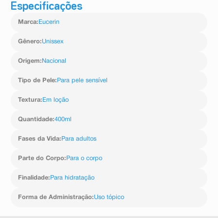
Especificações
Aqua , Sodium Cocoamphoacetate , Sodium Myreth
enxaguando bem. Para melhores resultados, use em
Sulfate , Lauryl Glucoside , ?cido C?trico , Cloreto de S?
combinação com um produto de cuidado hidratante da
Marca
:
Eucerin
dio , Methylpropanediol , Pantenol ou Dexpantenol ,
gama Eucerin pH5.
Citrato de S?dio , Polyquaternium-10 , Coco-Glucoside ,
PEG-40 Hydrogenated Castor Oil , Glycol Distearate ,
Gênero
:
Unissex
Glicerina , PEG-200 Hydrogenated Glyceryl Palmate ,
Sodium Benzoate , Perfume
Origem
:
Nacional
Tipo de Pele
:
Para pele sensível
Textura
:
Em loção
Quantidade
:
400ml
Fases da Vida
:
Para adultos
Parte do Corpo
:
Para o corpo
Finalidade
:
Para hidratação
Forma de Administração
:
Uso tópico