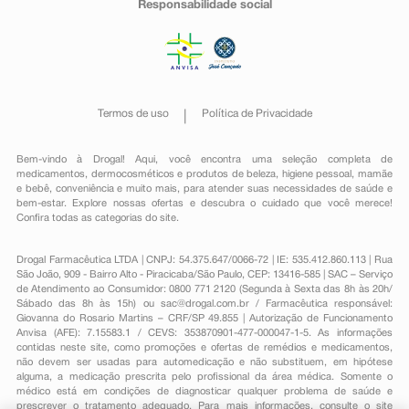
Responsabilidade social
Termos de uso
Política de Privacidade
Bem-vindo à Drogal! Aqui, você encontra uma seleção completa de
medicamentos
,
dermocosméticos e produtos de beleza
,
higiene pessoal
,
mamãe
e bebê
,
conveniência
e muito mais, para atender suas necessidades de saúde e
bem-estar. Explore nossas ofertas e descubra o cuidado que você merece!
Confira todas as categorias do site.
Drogal Farmacêutica LTDA | CNPJ: 54.375.647/0066-72 | IE: 535.412.860.113 | Rua
São João, 909 - Bairro Alto - Piracicaba/São Paulo, CEP: 13416-585 | SAC – Serviço
de Atendimento ao Consumidor: 0800 771 2120 (Segunda à Sexta das 8h às 20h/
Sábado das 8h às 15h) ou
sac@drogal.com.br
/ Farmacêutica responsável:
Giovanna do Rosario Martins – CRF/SP 49.855 | Autorização de Funcionamento
Anvisa (AFE): 7.15583.1 / CEVS: 353870901-477-000047-1-5. As informações
contidas neste site, como promoções e ofertas de remédios e medicamentos,
não devem ser usadas para automedicação e não substituem, em hipótese
alguma, a medicação prescrita pelo profissional da área médica. Somente o
médico está em condições de diagnosticar qualquer problema de saúde e
prescrever o tratamento adequado. Para mais informações, consulte o site