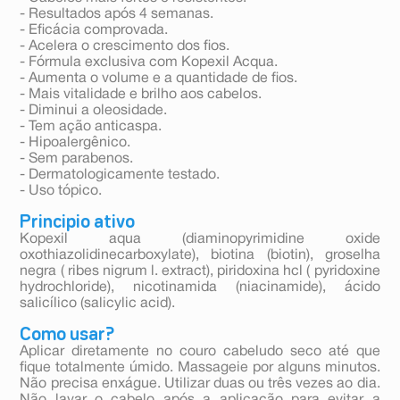
- Resultados após 4 semanas.
- Eficácia comprovada.
- Acelera o crescimento dos fios.
- Fórmula exclusiva com Kopexil Acqua.
- Aumenta o volume e a quantidade de fios.
- Mais vitalidade e brilho aos cabelos.
- Diminui a oleosidade.
- Tem ação anticaspa.
- Hipoalergênico.
- Sem parabenos.
- Dermatologicamente testado.
- Uso tópico.
Principio ativo
Kopexil aqua (diaminopyrimidine oxide
oxothiazolidinecarboxylate), biotina (biotin), groselha
negra ( ribes nigrum l. extract), piridoxina hcl ( pyridoxine
hydrochloride), nicotinamida (niacinamide), ácido
salicílico (salicylic acid).
Como usar?
Aplicar diretamente no couro cabeludo seco até que
fique totalmente úmido. Massageie por alguns minutos.
Não precisa enxágue. Utilizar duas ou três vezes ao dia.