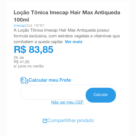
8
º
esmalte
Loção Tônica Imecap Hair Max Antiqueda
9
º
absorvente
100ml
Imecap
Cód: 19787
10
º
shampoo
A Loção Tônica Imecap Hair Max Antiqueda possui
formula exclusiva, com extratos vegetais e vitaminas que
combatem a queda capilar.
Ver mais
R$ 83,85
2
X de
R$ 41,92
s/ juros no cartão
Não sei meu CEP
Compartilhar produto