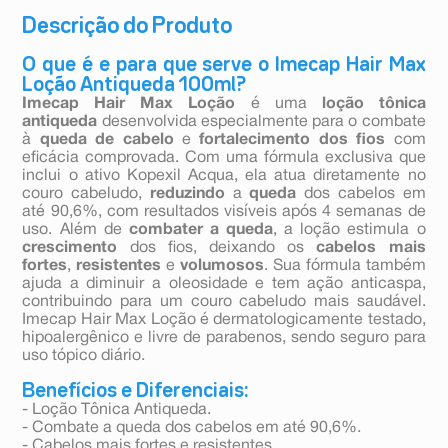
Descrição do Produto
O que é e para que serve o Imecap Hair Max
Loção Antiqueda 100ml?
Imecap Hair Max Loção
é uma
loção tônica
antiqueda
desenvolvida especialmente para o combate
à
queda de cabelo
e
fortalecimento dos fios
com
eficácia comprovada. Com uma fórmula exclusiva que
inclui o ativo Kopexil Acqua, ela atua diretamente no
couro cabeludo,
reduzindo
a
queda
dos cabelos em
até 90,6%, com resultados visíveis após 4 semanas de
uso. Além de
combater a queda
, a loção estimula o
crescimento
dos fios, deixando os
cabelos mais
fortes
,
resistentes
e
volumosos
. Sua fórmula também
ajuda a diminuir a oleosidade e tem ação anticaspa,
contribuindo para um couro cabeludo mais saudável.
Imecap Hair Max Loção é dermatologicamente testado,
hipoalergênico e livre de parabenos, sendo seguro para
uso tópico diário.
Benefícios e Diferenciais:
- Loção Tônica Antiqueda.
- Combate a queda dos cabelos em até 90,6%.
- Cabelos mais fortes e resistentes.