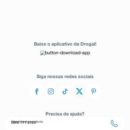
Baixe o aplicativo da Drogal!
Siga nossas redes sociais
Precisa de ajuda?
Atendimento ao cliente
0800 771 2120