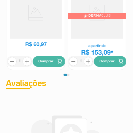
DERMA
CLUB
Shampoo Anticaspa Darrow
Condicionador Fortalecedor
Doctar Plus 25% Grátis 120ml
Vichy Dercos Energy+ 200ml
Doctar
Vichy
R$
60
,
97
a partir de
R$ 153,09
*
Comprar
Comprar
Avaliações