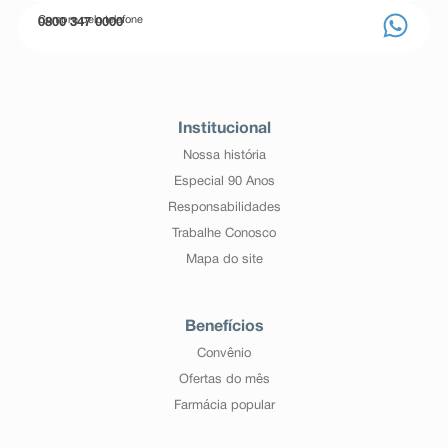
Compre pelo telefone
0800 347 0000
Institucional
Nossa história
Especial 90 Anos
Responsabilidades
Trabalhe Conosco
Mapa do site
Benefícios
Convênio
Ofertas do mês
Farmácia popular