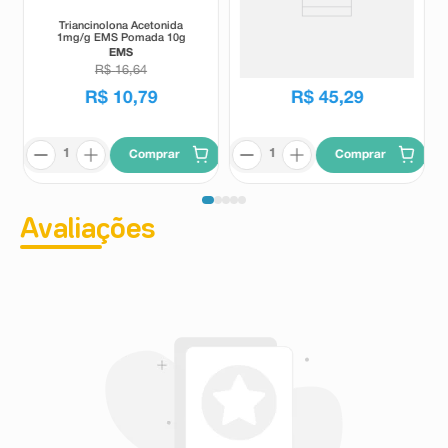
Triancinolona Acetonida
Furoato De Mometasona
1mg/g EMS Pomada 10g
50mcg Eurofarma Suspensão
Spray Nasal 120 Acionamentos
EMS
Eurofarma
R$
16
,
64
R$
56
,
09
R$
10
,
79
R$
45
,
29
Comprar
Comprar
Avaliações