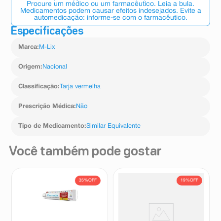
Procure um médico ou um farmacêutico. Leia a bula.
Medicamentos podem causar efeitos indesejados. Evite a
automedicação: informe-se com o farmacêutico.
Especificações
Marca
:
M-Lix
Origem
:
Nacional
Classificação
:
Tarja vermelha
Prescrição Médica
:
Não
Tipo de Medicamento
:
Similar Equivalente
Você também pode gostar
35%
OFF
19%
OFF