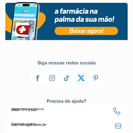
Siga nossas redes sociais
Precisa de ajuda?
Atendimento ao cliente
0800 771 2120
Entre em contato
sac@drogal.com.br