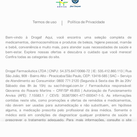
Termos de uso
Política de Privacidade
Bem-vindo à Drogal! Aqui, você encontra uma seleção completa de
medicamentos
,
dermocosméticos e produtos de beleza
,
higiene pessoal
,
mamãe
e bebê
,
conveniência
e muito mais, para atender suas necessidades de saúde e
bem-estar. Explore nossas ofertas e descubra o cuidado que você merece!
Confira todas as categorias do site.
Drogal Farmacêutica LTDA | CNPJ: 54.375.647/0066-72 | IE: 535.412.860.113 | Rua
São João, 909 - Bairro Alto - Piracicaba/São Paulo, CEP: 13416-585 | SAC – Serviço
de Atendimento ao Consumidor: 0800 771 2120 (Segunda à Sexta das 8h às 20h/
Sábado das 8h às 15h) ou
sac@drogal.com.br
/ Farmacêutica responsável:
Giovanna do Rosario Martins – CRF/SP 49.855 | Autorização de Funcionamento
Anvisa (AFE): 7.15583.1 / CEVS: 353870901-477-000047-1-5. As informações
contidas neste site, como promoções e ofertas de remédios e medicamentos,
não devem ser usadas para automedicação e não substituem, em hipótese
alguma, a medicação prescrita pelo profissional da área médica. Somente o
médico está em condições de diagnosticar qualquer problema de saúde e
prescrever o tratamento adequado. Para mais informações, consulte o site
Anvisa. As fotos contidas em nosso site são meramente ilustrativas. Promoções e
preços são válidos apenas para compras on-line, caso haja disponibilidade e
R$ 52,75
estão sujeitos a alterações no decorrer do dia. Todos os direitos reservados.