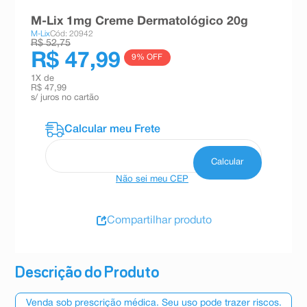
8
º
teste gravidez
M-Lix 1mg Creme Dermatológico 20g
M-Lix
Cód: 20942
9
º
esmalte
R$ 52,75
R$ 47,99
9
% OFF
10
º
absorvente
1
X de
R$ 47,99
s/ juros no cartão
Não sei meu CEP
Compartilhar produto
Descrição do Produto
Venda sob prescrição médica. Seu uso pode trazer riscos.