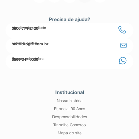
Precisa de ajuda?
Atendimento ao cliente
0800 771 2120
Entre em contato
sac@drogal.com.br
Compre pelo telefone
0800 347 0000
Institucional
Nossa história
Especial 90 Anos
Responsabilidades
Trabalhe Conosco
Mapa do site