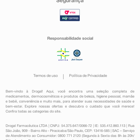
Segurança
Responsabilidade social
Termos de uso
Política de Privacidade
Bem-vindo à Drogal! Aqui, você encontra uma seleção completa de
medicamentos
,
dermocosméticos e produtos de beleza
,
higiene pessoal
,
mamãe
e bebê
,
conveniência
e muito mais, para atender suas necessidades de saúde e
bem-estar. Explore nossas ofertas e descubra o cuidado que você merece!
Confira todas as categorias do site.
Drogal Farmacêutica LTDA | CNPJ: 54.375.647/0066-72 | IE: 535.412.860.113 | Rua
São João, 909 - Bairro Alto - Piracicaba/São Paulo, CEP: 13416-585 | SAC – Serviço
de Atendimento ao Consumidor: 0800 771 2120 (Segunda à Sexta das 8h às 20h/