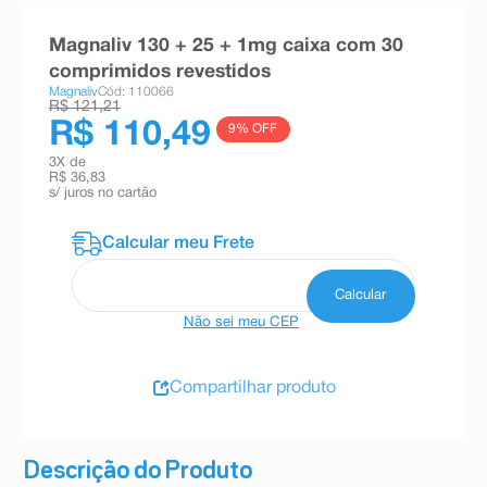
8
º
teste gravidez
Magnaliv 130 + 25 + 1mg caixa com 30
9
º
esmalte
comprimidos revestidos
Magnaliv
Cód: 110066
10
º
absorvente
R$ 121,21
R$ 110,49
9
% OFF
3
X de
R$ 36,83
s/ juros no cartão
Não sei meu CEP
Compartilhar produto
Descrição do Produto