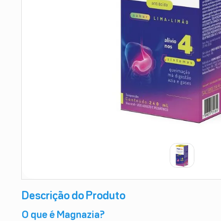
9
º
esmalte
10
º
absorvente
Descrição do Produto
O que é Magnazia?