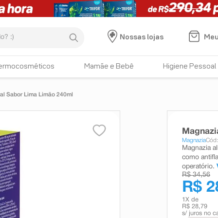
:)
Meu
Nossas lojas
ermocosméticos
Mamãe e Bebê
Higiene Pessoal
al Sabor Lima Limão 240ml
Magnazi
Magnazia
Cód
Magnazia ali
como antifl
operatório.
R$ 34,56
R$ 2
1
X de
R$ 28,79
s/ juros no c