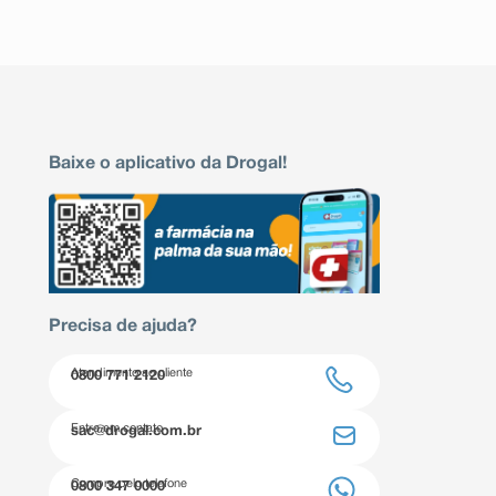
Baixe o aplicativo da Drogal!
Precisa de ajuda?
Atendimento ao cliente
0800 771 2120
Entre em contato
sac@drogal.com.br
Compre pelo telefone
0800 347 0000