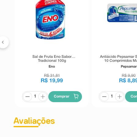
0
Sal de Fruta Eno Sabor
Antiácido Pepsamar 
Tradicional 100g
10 Comprimidos Ma
Eno
Pepsamar
R$
31
,
81
R$
9
,
90
R$
19
,
99
R$
8
,
8
Comprar
Co
Avaliações