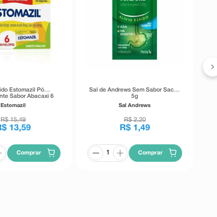
E
ido Estomazil Pó
Sal de Andrews Sem Sabor Sachê
nte Sabor Abacaxi 6
5g
Sachês
Estomazil
Sal Andrews
R$
15
,
49
R$
2
,
20
R$
13
,
59
R$
1
,
49
Comprar
Comprar