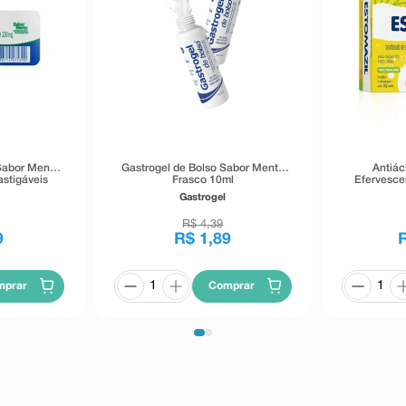
Sabor Menta
Gastrogel de Bolso Sabor Menta
Antiác
stigáveis
Frasco 10ml
Efervesce
Gastrogel
R$
4
,
39
9
R$
1
,
89
mprar
Comprar