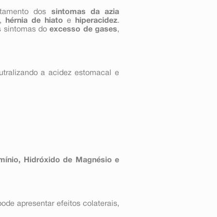
atamento dos
sintomas da azia
,
hérnia de hiato
e
hiperacidez
.
os sintomas do
excesso de gases
,
utralizando a acidez estomacal e
mínio, Hidróxido de Magnésio e
e apresentar efeitos colaterais,