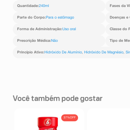
imediatas). - Distúrbios gastrointestinais Incomum: dia
Quantidade
:
240ml
Fases da V
que devo saber antes de usar este medicamento? 
Também podem ocorrer regurgitação (retorno do con
Parte do Corpo
:
Para o estômago
Doenças e 
boca), náusea e vômito. - Distúrbios do metabol
hipermagnesemia (aumento dos níveis de magnési
Forma de Administração
:
Uso oral
Classe do 
(aumento dos níveis de alumínio no sangue) e hipofos
fosfato no sangue) (vide “O que devo saber ante
Advertências e Precauções”). Informe ao seu médico, c
Prescrição Médica
:
Não
Tipo de M
o aparecimento de reações indesejáveis pelo uso d
empresa através do seu serviço de atendimento.
Princípio Ativo
:
Hidróxido De Alumínio
,
Hidróxido De Magnésio
,
Si
Você também pode gostar
FF
37%
OFF