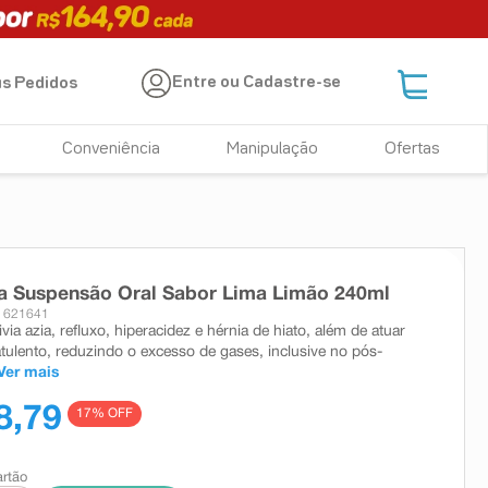
Entre ou Cadastre-se
s Pedidos
Conveniência
Manipulação
Ofertas
a Suspensão Oral Sabor Lima Limão 240ml
: 621641
via azia, refluxo, hiperacidez e hérnia de hiato, além de atuar
atulento, reduzindo o excesso de gases, inclusive no pós-
Ver mais
8,79
17
% OFF
artão