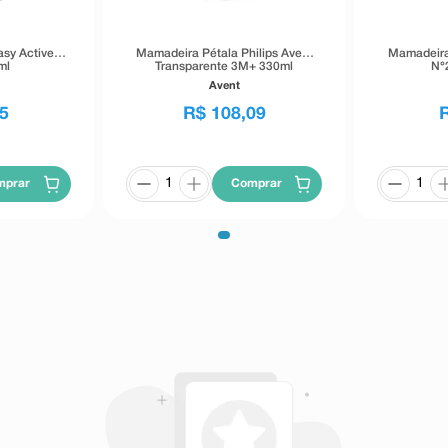
sy Active
Mamadeira Pétala Philips Avent
Mamadeira
ml
Transparente 3M+ 330ml
N°
Avent
5
R$
108
,
09
mprar
Comprar