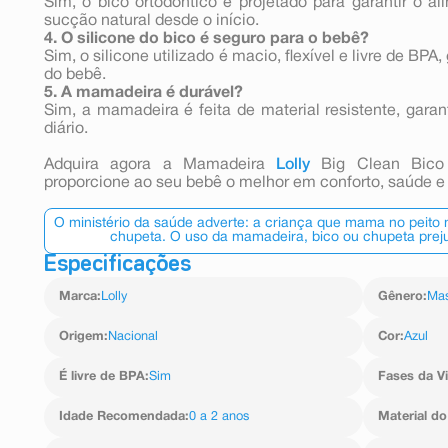
Sim, o bico ortodôntico é projetado para garantir o a
sucção natural desde o início.
4.
O silicone do bico é seguro para o bebê?
Sim, o silicone utilizado é macio, flexível e livre de BP
do bebê.
5. A mamadeira é durável?
Sim, a mamadeira é feita de material resistente, garan
diário.
Adquira agora a Mamadeira
Lolly
Big Clean Bico
proporcione ao seu bebê o melhor em conforto, saúde e 
O ministério da saúde adverte: a criança que mama no peito
chupeta. O uso da mamadeira, bico ou chupeta preju
Especificações
Marca
:
Lolly
Gênero
:
Mas
Origem
:
Nacional
Cor
:
Azul
É livre de BPA
:
Sim
Fases da V
Idade Recomendada
:
0 a 2 anos
Material do