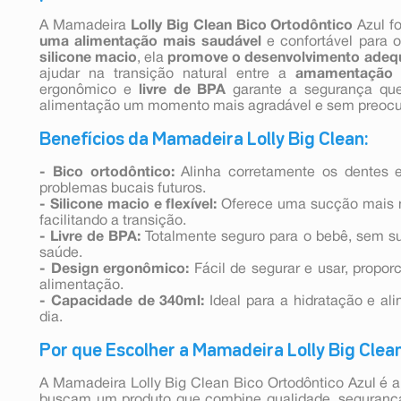
A Mamadeira
Lolly Big Clean Bico Ortodôntico
Azul f
uma alimentação mais saudável
e confortável para
silicone macio
, ela
promove o desenvolvimento adequ
ajudar na transição natural entre a
amamentação 
ergonômico e
livre de BPA
garante a segurança que
alimentação um momento mais agradável e sem preoc
Benefícios da Mamadeira Lolly Big Clean:
- Bico ortodôntico:
Alinha corretamente os dentes 
problemas bucais futuros.
- Silicone macio e flexível:
Oferece uma sucção mais na
facilitando a transição.
- Livre de BPA:
Totalmente seguro para o bebê, sem su
saúde.
- Design ergonômico:
Fácil de segurar e usar, propor
alimentação.
- Capacidade de 340ml:
Ideal para a hidratação e al
dia.
Por que Escolher a Mamadeira Lolly Big Clea
A Mamadeira Lolly Big Clean Bico Ortodôntico Azul é a 
buscam um produto que combine qualidade, seguranç