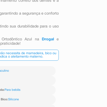
linhamento correto dos dentes e a
A, garantindo a segurança e conforto
tindo sua durabilidade para o uso
 Ortodôntico Azul na
Drogal
e
praticidade!
 não necessita de mamadeira, bico ou
dica o aleitamento materno.
culino
ida
:
Para bebês
 Bico
:
Silicone