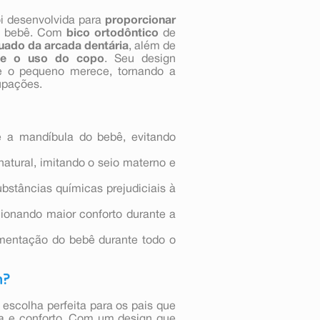
oi desenvolvida para
proporcionar
 o bebê. Com
bico ortodôntico
de
ado da arcada dentária
, além de
e o uso do copo
. Seu design
 o pequeno merece, tornando a
upações.
e a mandíbula do bebê, evitando
tural, imitando o seio materno e
bstâncias químicas prejudiciais à
cionando maior conforto durante a
imentação do bebê durante todo o
n?
escolha perfeita para os pais que
a e conforto. Com um design que