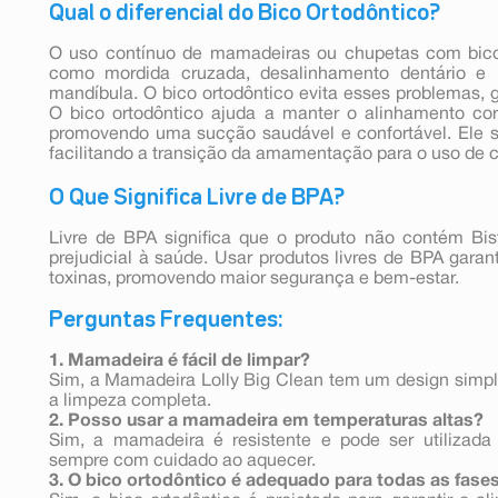
Qual o diferencial do Bico Ortodôntico?
O uso contínuo de mamadeiras ou chupetas com bi
como mordida cruzada, desalinhamento dentário e i
mandíbula. O bico ortodôntico evita esses problemas, 
O bico ortodôntico ajuda a manter o alinhamento co
promovendo uma sucção saudável e confortável. Ele s
facilitando a transição da amamentação para o uso de
O Que Significa Livre de BPA?
Livre de BPA significa que o produto não contém Bi
prejudicial à saúde. Usar produtos livres de BPA gara
toxinas, promovendo maior segurança e bem-estar.
Perguntas Frequentes:
1. Mamadeira é fácil de limpar?
Sim, a Mamadeira Lolly Big Clean tem um design simple
a limpeza completa.
2. Posso usar a mamadeira em temperaturas altas?
Sim, a mamadeira é resistente e pode ser utilizad
sempre com cuidado ao aquecer.
3. O bico ortodôntico é adequado para todas as fase