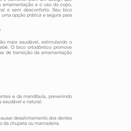
e a amamentação e o uso do copo,
al e sem desconforto. Seu bico
la uma opção prática e segura para
?
ção mais saudável, estimulando o
ebê. O bico ortodôntico promove
fase de transição da amamentação
entes e da mandíbula, prevenindo
 saudável e natural.
causar desalinhamento dos dentes
so da chupeta ou mamadeira.