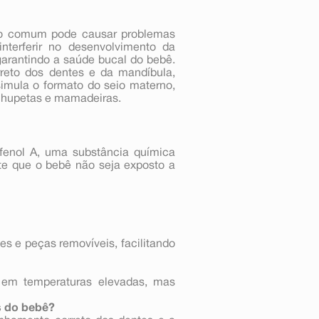
co comum pode causar problemas
nterferir no desenvolvimento da
garantindo a saúde bucal do bebê.
rreto dos dentes e da mandíbula,
imula o formato do seio materno,
 chupetas e mamadeiras.
sfenol A, uma substância química
nte que o bebê não seja exposto a
s e peças removíveis, facilitando
a em temperaturas elevadas, mas
s do bebê?