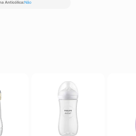
a Anticólica
:
Não