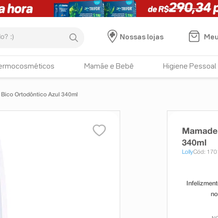
:)
Meu
Nossas lojas
ermocosméticos
Mamãe e Bebê
Higiene Pessoal
 Bico Ortodôntico Azul 340ml
Mamadeir
340ml
Lolly
Cód: 170