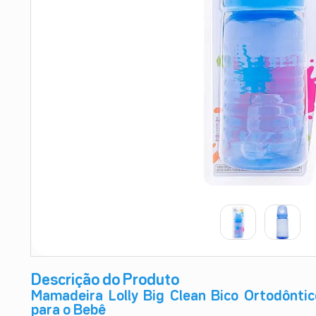
9
º
teste gravidez
10
º
esmalte
Descrição do Produto
Mamadeira Lolly Big Clean Bico Ortodôntic
para o Bebê