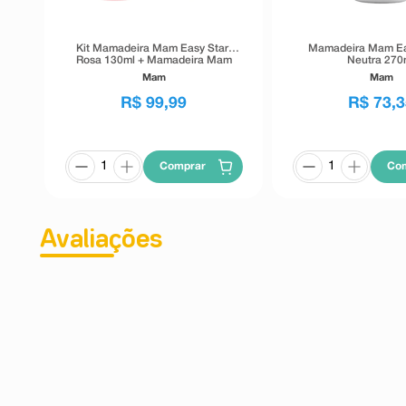
Kit Mamadeira Mam Easy Start
Mamadeira Mam Ea
Rosa 130ml + Mamadeira Mam
Neutra 270
Easy Start Rosa 260ml
Mam
Mam
R$
99
,
99
R$
73
,
3
Comprar
Co
Avaliações