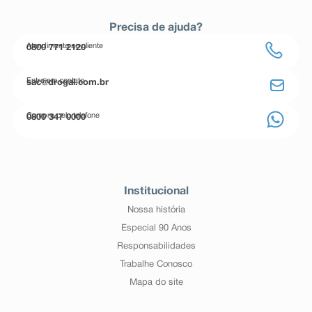
Precisa de ajuda?
Atendimento ao cliente
0800 771 2120
Entre em contato
sac@drogal.com.br
Compre pelo telefone
0800 347 0000
Institucional
Nossa história
Especial 90 Anos
Responsabilidades
Trabalhe Conosco
Mapa do site