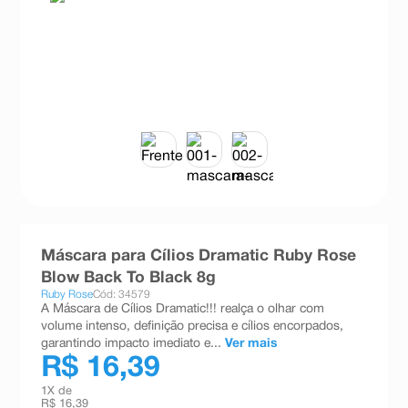
8
º
teste gravidez
9
º
absorvente
10
º
shampoo
Máscara para Cílios Dramatic Ruby Rose
Blow Back To Black 8g
Ruby Rose
Cód: 34579
A Máscara de Cílios Dramatic!!! realça o olhar com
volume intenso, definição precisa e cílios encorpados,
garantindo impacto imediato e...
Ver mais
R$ 16,39
1
X de
R$ 16,39