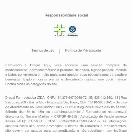
Responsabilidade social
Termos de uso
Política de Privacidade
Bem-vindo à Drogal! Aqui, você encontra uma seleção completa de
medicamentos
,
dermocosméticos e produtos de beleza
,
higiene pessoal
,
mamãe
e bebê
,
conveniência
e muito mais, para atender suas necessidades de saúde e
bem-estar. Explore nossas ofertas e descubra o cuidado que você merece!
Confira todas as categorias do site.
Drogal Farmacêutica LTDA | CNPJ: 54.375.647/0066-72 | IE: 535.412.860.113 | Rua
São João, 909 - Bairro Alto - Piracicaba/São Paulo, CEP: 13416-585 | SAC – Serviço
de Atendimento ao Consumidor: 0800 771 2120 (Segunda à Sexta das 8h às 20h/
Sábado das 8h às 15h) ou
sac@drogal.com.br
/ Farmacêutica responsável:
Giovanna do Rosario Martins – CRF/SP 49.855 | Autorização de Funcionamento
Anvisa (AFE): 7.15583.1 / CEVS: 353870901-477-000047-1-5. As informações
contidas neste site, como promoções e ofertas de remédios e medicamentos,
não devem ser usadas para automedicação e não substituem, em hipótese