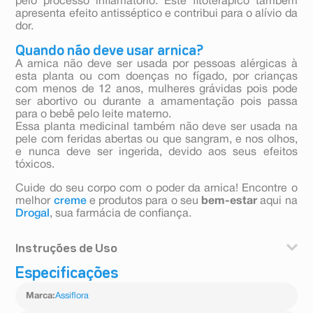
pelo processo inflamatório. Este fitoterápico também
apresenta efeito antisséptico e contribui para o alívio da
dor.
Quando não deve usar arnica?
A arnica não deve ser usada por pessoas alérgicas à
esta planta ou com doenças no fígado, por crianças
com menos de 12 anos, mulheres grávidas pois pode
ser abortivo ou durante a amamentação pois passa
para o bebê pelo leite materno.
Essa planta medicinal também não deve ser usada na
pele com feridas abertas ou que sangram, e nos olhos,
e nunca deve ser ingerida, devido aos seus efeitos
tóxicos.
Cuide do seu corpo com o poder da arnica! Encontre o
melhor
creme
e produtos para o seu
bem-estar
aqui na
Drogal
, sua farmácia de confiança.
Instruções de Uso
Especificações
Aplicar sobre a pele limpa e seca, massageando
suavemente até completa absorção.
Marca
:
Assiflora