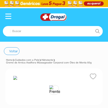
Buscar
TERMOS MAIS BUSCADOS
Voltar
1
º
pampers confort sec max
Cuidados com a Pele
Hidratante
2
º
fralda
Creme de Arnica Assiflora Massageador Corporal com Óleo de Menta 60g
3
º
dipirona
4
º
lenço umedecido
5
º
tadalafila
6
º
desodorante
7
º
minoxidil