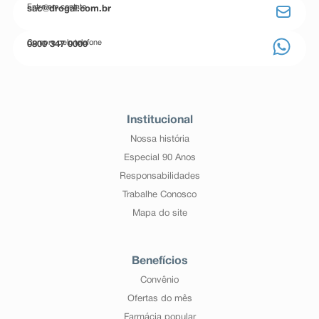
Entre em contato
sac@drogal.com.br
Compre pelo telefone
0800 347 0000
Institucional
Nossa história
Especial 90 Anos
Responsabilidades
Trabalhe Conosco
Mapa do site
Benefícios
Convênio
Ofertas do mês
Farmácia popular