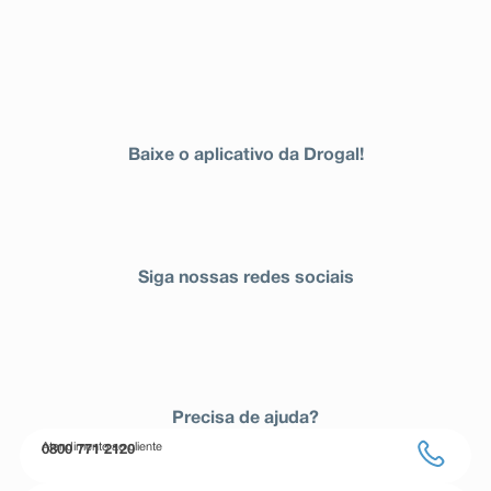
Baixe o aplicativo da Drogal!
Siga nossas redes sociais
Precisa de ajuda?
Atendimento ao cliente
0800 771 2120