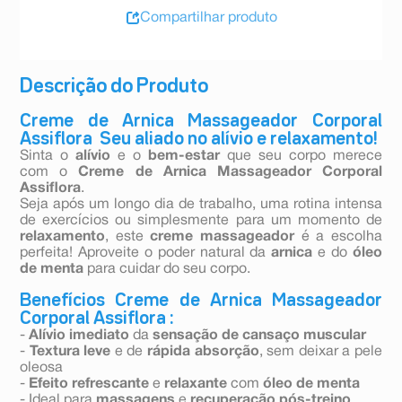
Compartilhar produto
Descrição do Produto
Creme de Arnica Massageador Corporal
Assiflora  Seu aliado no alívio e relaxamento!
Sinta o
alívio
e o
bem-estar
que seu corpo merece
com o
Creme de Arnica Massageador Corporal
Assiflora
.
Seja após um longo dia de trabalho, uma rotina intensa
de exercícios ou simplesmente para um momento de
relaxamento
, este
creme massageador
é a escolha
perfeita! Aproveite o poder natural da
arnica
e do
óleo
de menta
para cuidar do seu corpo.
Benefícios Creme de Arnica Massageador
Corporal Assiflora :
-
Alívio imediato
da
sensação de cansaço muscular
-
Textura leve
e de
rápida absorção
, sem deixar a pele
oleosa
-
Efeito refrescante
e
relaxante
com
óleo de menta
- Ideal para
massagens
e
recuperação pós-treino