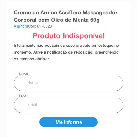
8
º
absorvente
Creme de Arnica Assiflora Massageador
9
º
teste gravidez
Corporal com Óleo de Menta 60g
Assiflora
Cód: 6170023
10
º
esmalte