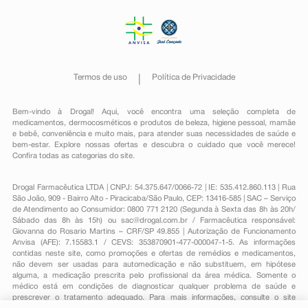
Termos de uso
Política de Privacidade
Bem-vindo à Drogal! Aqui, você encontra uma seleção completa de
medicamentos
,
dermocosméticos e produtos de beleza
,
higiene pessoal
,
mamãe
e bebê
,
conveniência
e muito mais, para atender suas necessidades de saúde e
bem-estar. Explore nossas ofertas e descubra o cuidado que você merece!
Confira todas as categorias do site.
Drogal Farmacêutica LTDA | CNPJ: 54.375.647/0066-72 | IE: 535.412.860.113 | Rua
São João, 909 - Bairro Alto - Piracicaba/São Paulo, CEP: 13416-585 | SAC – Serviço
de Atendimento ao Consumidor: 0800 771 2120 (Segunda à Sexta das 8h às 20h/
Sábado das 8h às 15h) ou
sac@drogal.com.br
/ Farmacêutica responsável:
Giovanna do Rosario Martins – CRF/SP 49.855 | Autorização de Funcionamento
Anvisa (AFE): 7.15583.1 / CEVS: 353870901-477-000047-1-5. As informações
contidas neste site, como promoções e ofertas de remédios e medicamentos,
não devem ser usadas para automedicação e não substituem, em hipótese
alguma, a medicação prescrita pelo profissional da área médica. Somente o
médico está em condições de diagnosticar qualquer problema de saúde e
prescrever o tratamento adequado. Para mais informações, consulte o site