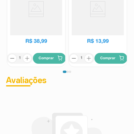
Creme Dermon sem Perfume
Loção Hidratante Desodorante
20g
Giovanna Baby Blue 200ml
Dermon
Giovanna baby
R$
53
,
03
R$
16
,
99
R$
38
,
99
R$
13
,
99
Comprar
Comprar
Avaliações