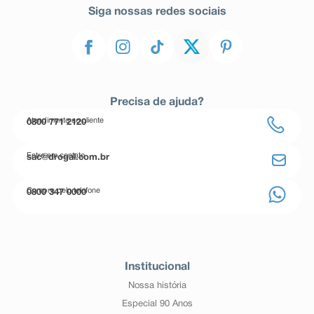
Siga nossas redes sociais
Precisa de ajuda?
Atendimento ao cliente
0800 771 2120
Entre em contato
sac@drogal.com.br
Compre pelo telefone
0800 347 0000
Institucional
Nossa história
Especial 90 Anos