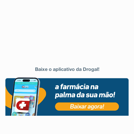
aumento das enzimas hepáticas (enzimas do fígado)
podem ocorrer com frequência desconhecida (vide “O
que devo saber antes de usar este medicamento?”).
Pare de usar MAXALGINA e imediatamente contacte
um médico se você vivenciar alguns dos sintomas
abaixo: Náusea ou vômito, febre, sensação de cansaço,
perda de apetite, urina de cor escura, fezes de cor clara,
aparecimento de cor amarelada na pele ou na parte
branca dos olhos, coceira, erupção na pele ou dor na
parte superior do estômago. Esses sintomas podem ser
sinais de lesão hepática (do fígado) (vide “O que devo
saber antes de usar este medicamento?”). Informe ao
seu médico, cirurgião-dentista ou farmacêutico o
Baixe o aplicativo da Drogal!
aparecimento de reações indesejáveis pelo uso do
medicamento. Informe também a empresa através do
seu serviço de atendimento.