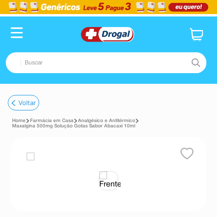
Buscar
TERMOS MAIS BUSCADOS
Voltar
1
º
fralda
Farmácia em Casa
Analgésico e Antitérmico
2
º
dipirona
Maxalgina 500mg Solução Gotas Sabor Abacaxi 10ml
3
º
lenço umedecido
4
º
tadalafila
5
º
minoxidil
6
º
desodorante
7
º
teste gravidez