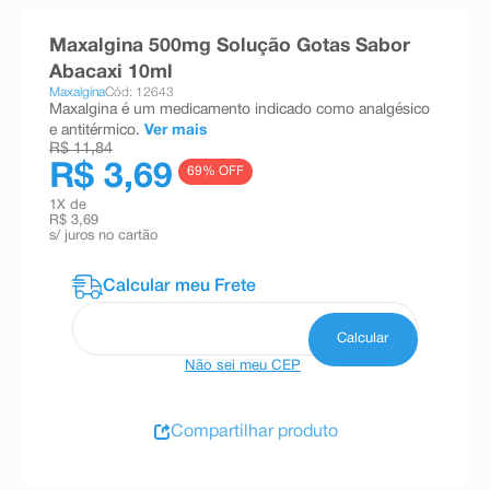
8
º
esmalte
Maxalgina 500mg Solução Gotas Sabor
9
º
absorvente
Abacaxi 10ml
Maxalgina
Cód: 12643
10
º
shampoo
Maxalgina é um medicamento indicado como analgésico
e antitérmico.
Ver mais
R$ 11,84
R$ 3,69
69
% OFF
1
X de
R$ 3,69
s/ juros no cartão
Não sei meu CEP
Compartilhar produto