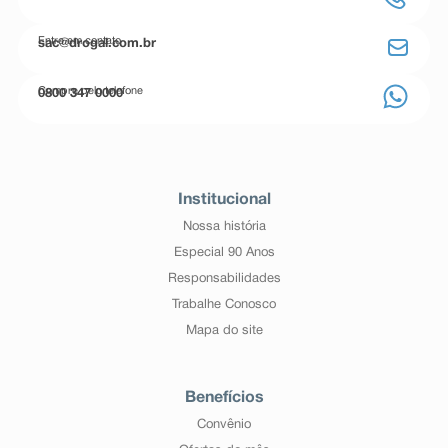
Entre em contato
sac@drogal.com.br
Compre pelo telefone
0800 347 0000
Institucional
Nossa história
Especial 90 Anos
Responsabilidades
Trabalhe Conosco
Mapa do site
Benefícios
Convênio