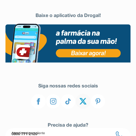
Baixe o aplicativo da Drogal!
Siga nossas redes sociais
Precisa de ajuda?
Atendimento ao cliente
0800 771 2120