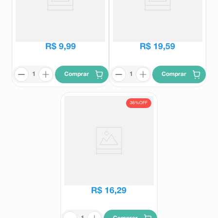
Maxalgina 1g 10 Comprimidos
Maxalgina Enxaqueca 1g 20
Comprimidos
Maxalgina
Maxalgina
R$
32
,
84
R$
55
,
87
R$
9
,
99
R$
19
,
59
Comprar
Comprar
36%
OFF
Maxalgina 500mg 30
Comprimidos
Maxalgina
R$
25
,
50
R$
16
,
29