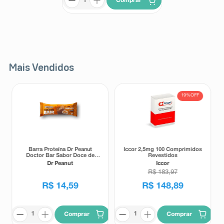
Comprar
Mais Vendidos
19%
OFF
Barra Proteína Dr Peanut
Iccor 2,5mg 100 Comprimidos
Doctor Bar Sabor Doce de
Revestidos
Leite 62g
Dr Peanut
Iccor
R$
183
,
97
R$
14
,
59
R$
148
,
89
Comprar
Comprar