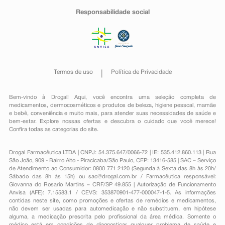
Responsabilidade social
Termos de uso
Política de Privacidade
Bem-vindo à Drogal! Aqui, você encontra uma seleção completa de
medicamentos
,
dermocosméticos e produtos de beleza
,
higiene pessoal
,
mamãe
e bebê
,
conveniência
e muito mais, para atender suas necessidades de saúde e
bem-estar. Explore nossas ofertas e descubra o cuidado que você merece!
Confira todas as categorias do site.
Drogal Farmacêutica LTDA | CNPJ: 54.375.647/0066-72 | IE: 535.412.860.113 | Rua
São João, 909 - Bairro Alto - Piracicaba/São Paulo, CEP: 13416-585 | SAC – Serviço
de Atendimento ao Consumidor: 0800 771 2120 (Segunda à Sexta das 8h às 20h/
Sábado das 8h às 15h) ou
sac@drogal.com.br
/ Farmacêutica responsável:
Giovanna do Rosario Martins – CRF/SP 49.855 | Autorização de Funcionamento
Anvisa (AFE): 7.15583.1 / CEVS: 353870901-477-000047-1-5. As informações
contidas neste site, como promoções e ofertas de remédios e medicamentos,
não devem ser usadas para automedicação e não substituem, em hipótese
alguma, a medicação prescrita pelo profissional da área médica. Somente o