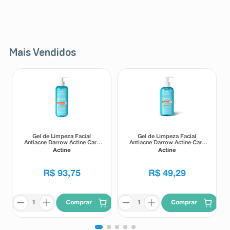
Mais Vendidos
Gel de Limpeza Facial
Gel de Limpeza Facial
Antiacne Darrow Actine Care
Antiacne Darrow Actine Care
Alta Tolerância 400g
Alta Tolerância 140g
Actine
Actine
R$
93
,
75
R$
49
,
29
Comprar
Comprar