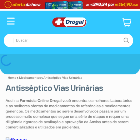
TERMOS MAIS BUSCADOS
1
º
fralda
2
º
dipirona
Buscar
3
º
lenço umedecido
4
º
tadalafila
TERMOS MAIS BUSCADOS
Voltar
5
º
minoxidil
1
º
fralda
6
º
desodorante
Medicamentos
Antisséptico Vias Urinárias
2
º
dipirona
Antisséptico Vias Urinárias
7
º
teste gravidez
3
º
lenço umedecido
8
º
esmalte
Aqui na
Farmácia Online Drogal
você encontra os melhores Laboratórios
4
º
tadalafila
e as melhores ofertas de medicamentos de referências e medicamentos
9
º
absorvente
genéricos. Os medicamentos ao serem desenvolvidos passam por um
5
º
minoxidil
processo muito complexo que segue uma série de etapas e requer uma
10
º
shampoo
diligência rigoroso de avaliação e aprovação da Anvisa antes de serem
6
º
desodorante
comercializados e utilizados em pacientes.
7
º
teste gravidez