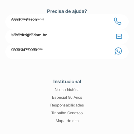
Precisa de ajuda?
Atendimento ao cliente
0800 771 2120
Entre em contato
sac@drogal.com.br
Compre pelo telefone
0800 347 0000
Institucional
Nossa história
Especial 90 Anos
Responsabilidades
Trabalhe Conosco
Mapa do site