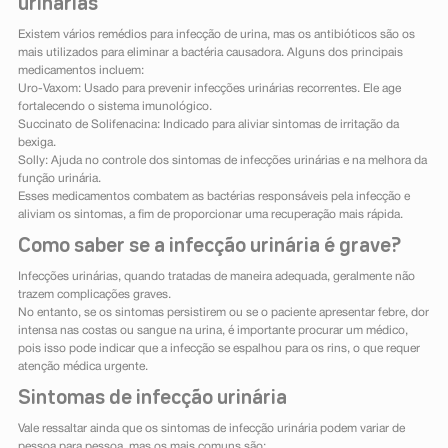
urinárias
Existem vários remédios para infecção de urina, mas os antibióticos são os
mais utilizados para eliminar a bactéria causadora. Alguns dos principais
medicamentos incluem:
Uro-Vaxom: Usado para prevenir infecções urinárias recorrentes. Ele age
fortalecendo o sistema imunológico.
Succinato de Solifenacina: Indicado para aliviar sintomas de irritação da
bexiga.
Solly: Ajuda no controle dos sintomas de infecções urinárias e na melhora da
função urinária.
Esses medicamentos combatem as bactérias responsáveis pela infecção e
aliviam os sintomas, a fim de proporcionar uma recuperação mais rápida.
Como saber se a infecção urinária é grave?
Infecções urinárias, quando tratadas de maneira adequada, geralmente não
trazem complicações graves.
No entanto, se os sintomas persistirem ou se o paciente apresentar febre, dor
intensa nas costas ou sangue na urina, é importante procurar um médico,
pois isso pode indicar que a infecção se espalhou para os rins, o que requer
atenção médica urgente.
Sintomas de infecção urinária
Vale ressaltar ainda que os sintomas de infecção urinária podem variar de
pessoa para pessoa, mas os mais comuns são: