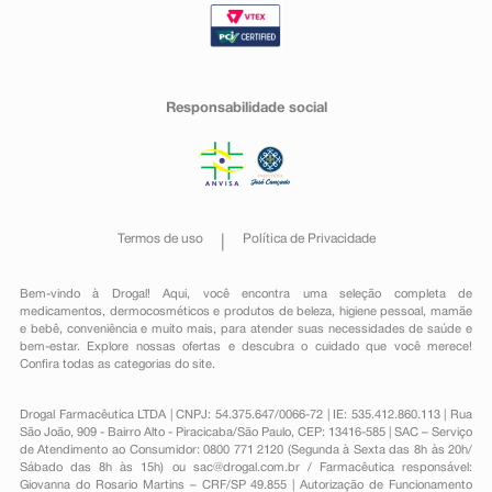
Responsabilidade social
Termos de uso
Política de Privacidade
Bem-vindo à Drogal! Aqui, você encontra uma seleção completa de
medicamentos
,
dermocosméticos e produtos de beleza
,
higiene pessoal
,
mamãe
e bebê
,
conveniência
e muito mais, para atender suas necessidades de saúde e
bem-estar. Explore nossas ofertas e descubra o cuidado que você merece!
Confira todas as categorias do site.
Drogal Farmacêutica LTDA | CNPJ: 54.375.647/0066-72 | IE: 535.412.860.113 | Rua
São João, 909 - Bairro Alto - Piracicaba/São Paulo, CEP: 13416-585 | SAC – Serviço
de Atendimento ao Consumidor: 0800 771 2120 (Segunda à Sexta das 8h às 20h/
Sábado das 8h às 15h) ou
sac@drogal.com.br
/ Farmacêutica responsável:
Giovanna do Rosario Martins – CRF/SP 49.855 | Autorização de Funcionamento