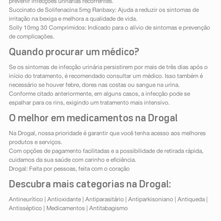
prevenir infecções urinárias recorrentes.
Succinato de Solifenacina 5mg Ranbaxy: Ajuda a reduzir os sintomas de
irritação na bexiga e melhora a qualidade de vida.
Solly 10mg 30 Comprimidos: Indicado para o alívio de sintomas e prevenção
de complicações.
Quando procurar um médico?
Se os sintomas de infecção urinária persistirem por mais de três dias após o
início do tratamento, é recomendado consultar um médico. Isso também é
necessário se houver febre, dores nas costas ou sangue na urina.
Conforme citado anteriormente, em alguns casos, a infecção pode se
espalhar para os rins, exigindo um tratamento mais intensivo.
O melhor em medicamentos na Drogal
Na Drogal, nossa prioridade é garantir que você tenha acesso aos melhores
produtos e serviços.
Com opções de pagamento facilitadas e a possibilidade de retirada rápida,
cuidamos da sua saúde com carinho e eficiência.
Drogal: Feita por pessoas, feita com o coração
Descubra mais categorias na Drogal:
Antineurítico
|
Antioxidante
|
Antiparasitário
|
Antiparkisoniano
|
Antiqueda
|
Antisséptico
|
Medicamentos
|
Antitabagismo