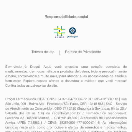
Responsabilidade social
Termos de uso
Política de Privacidade
Bem-vindo à Drogal! Aqui, você encontra uma seleção completa de
medicamentos
,
dermocosméticos e produtos de beleza
,
higiene pessoal
,
mamãe
e bebê
,
conveniência
e muito mais, para atender suas necessidades de saúde e
bem-estar. Explore nossas ofertas e descubra o cuidado que você merece!
Confira todas as categorias do site.
Drogal Farmacêutica LTDA | CNPJ: 54.375.647/0066-72 | IE: 535.412.860.113 | Rua
São João, 909 - Bairro Alto - Piracicaba/São Paulo, CEP: 13416-585 | SAC – Serviço
de Atendimento ao Consumidor: 0800 771 2120 (Segunda à Sexta das 8h às 20h/
Sábado das 8h às 15h) ou
sac@drogal.com.br
/ Farmacêutica responsável:
Giovanna do Rosario Martins – CRF/SP 49.855 | Autorização de Funcionamento
Anvisa (AFE): 7.15583.1 / CEVS: 353870901-477-000047-1-5. As informações
contidas neste site, como promoções e ofertas de remédios e medicamentos,