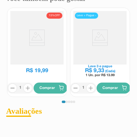
13%
OFF
Leve + Pague -
Extrato de Própolis Assiflora
Spray de Própolis Premium
30ml
Assiflora Sabor Menta 30ml
Assiflora
Assiflora
R$
22
,
95
Leve
3
e pague
R$
19
,
99
R$
9
,
33
(Cada)
1 Un. por R$
13.99
Comprar
Comprar
Avaliações