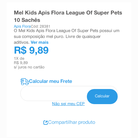
8
º
absorvente
Mel Kids Apis Flora League Of Super Pets
9
º
teste gravidez
10 Sachês
Apis Flora
Cód: 28381
10
º
esmalte
O Mel Kids Apis Flora League Of Super Pets possui um
sua composição mel puro. Livre de quaisquer
aditivos.
Ver mais
R$ 9,89
1
X de
R$ 9,89
s/ juros no cartão
Não sei meu CEP
Compartilhar produto