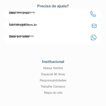
Precisa de ajuda?
Atendimento ao cliente
0800 771 2120
Entre em contato
sac@drogal.com.br
Compre pelo telefone
0800 347 0000
Institucional
Nossa história
Especial 90 Anos
Responsabilidades
Trabalhe Conosco
Mapa do site