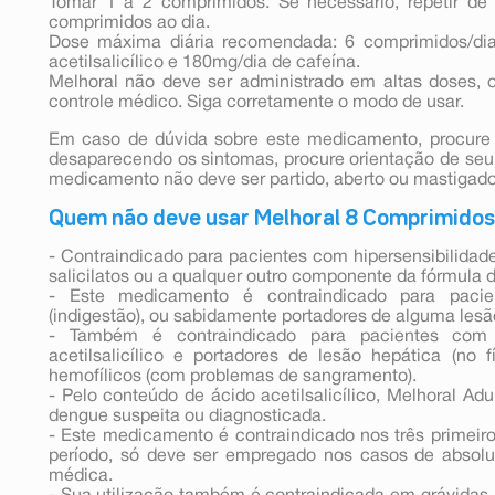
Tomar 1 a 2 comprimidos. Se necessário, repetir de
comprimidos ao dia.
Dose máxima diária recomendada: 6 comprimidos/dia
acetilsalicílico e 180mg/dia de cafeína.
Melhoral não deve ser administrado em altas doses, 
controle médico. Siga corretamente o modo de usar.
Em caso de dúvida sobre este medicamento, procure 
desaparecendo os sintomas, procure orientação de seu 
medicamento não deve ser partido, aberto ou mastigado
Quem não deve usar Melhoral 8 Comprimidos
- Contraindicado para pacientes com hipersensibilidade 
salicilatos ou a qualquer outro componente da fórmula d
- Este medicamento é contraindicado para pacien
(indigestão), ou sabidamente portadores de alguma lesã
- Também é contraindicado para pacientes com i
acetilsalicílico e portadores de lesão hepática (no 
hemofílicos (com problemas de sangramento).
- Pelo conteúdo de ácido acetilsalicílico, Melhoral Ad
dengue suspeita ou diagnosticada.
- Este medicamento é contraindicado nos três primeir
período, só deve ser empregado nos casos de absolu
médica.