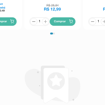
ue
R$
28
,
84
Cada)
R$
12
,
99
0.49
mprar
Comprar