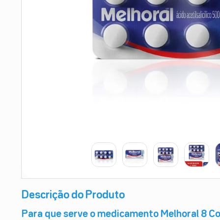
9
º
esmalte
10
º
absorvente
Descrição do Produto
Para que serve o medicamento Melhoral 8 C