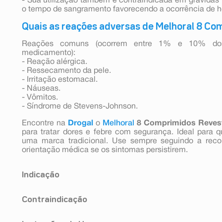
- Sua utilização também é contraindicada em grávidas n
o tempo de sangramento favorecendo a ocorrência de h
Quais as reações adversas de Melhoral 8 Co
Reações comuns (ocorrem entre 1% e 10% dos 
medicamento):
- Reação alérgica.
- Ressecamento da pele.
- Irritação estomacal.
- Náuseas.
- Vômitos.
- Síndrome de Stevens-Johnson.
Encontre na
Drogal
o
Melhoral
8 Comprimidos Reves
para tratar dores e febre com segurança. Ideal para 
uma marca tradicional. Use sempre seguindo a reco
orientação médica se os sintomas persistirem.
Indicação
Melhoral MR é indicado como analgésico e antipirético
Contraindicação
de dores, redução da febre e dor de cabeça. É indic
gripe e do resfriado.
Melhoral MR é contraindicado para pacientes co
COMO ESTE MEDICAMENTO FUNCIONA?