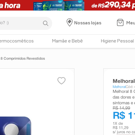
:)
Meu
Nossas lojas
ermocosméticos
Mamãe e Bebê
Higiene Pessoal
 8 Comprimidos Revestidos
Melhora
Melhoral
Cód:
Melhoral 8 
das dores e
sintomas e 
R$ 14,99
R$ 1
1
X de
R$ 11,29
s/ juros no c