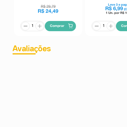
Leve
3
e pag
R$
29
,
79
R$
6
,
99
(
R$
24
,
49
1 Un. por R$
1
Co
Comprar
Avaliações