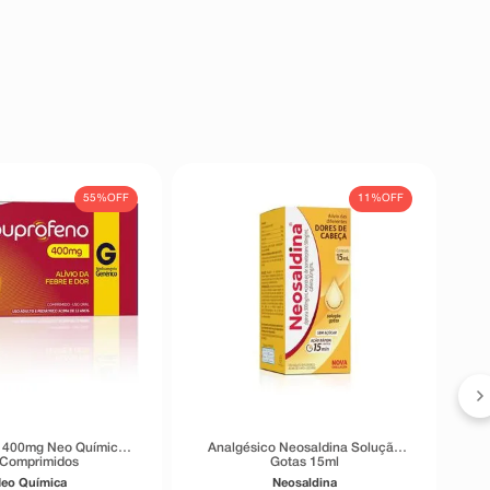
55%
OFF
11%
OFF
P
o 400mg Neo Química
Analgésico Neosaldina Solução
 Comprimidos
Gotas 15ml
eo Química
Neosaldina