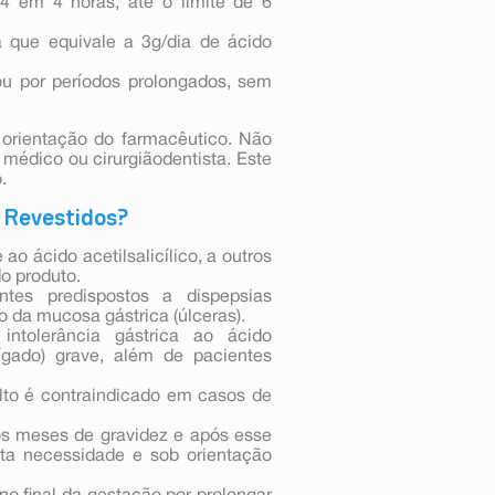
 4 em 4 horas, até o limite de 6
 que equivale a 3g/dia de ácido
ou por períodos prolongados, sem
orientação do farmacêutico. Não
médico ou cirurgiãodentista. Este
.
 Revestidos?
ao ácido acetilsalicílico, a outros
o produto.
tes predispostos a dispepsias
o da mucosa gástrica (úlceras).
ntolerância gástrica ao ácido
fígado) grave, além de pacientes
ulto é contraindicado em casos de
os meses de gravidez e após esse
ta necessidade e sob orientação