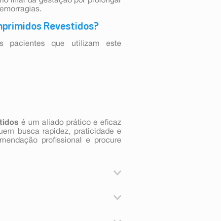
o final da gestação por prolongar
emorragias.
mprimidos Revestidos?
pacientes que utilizam este
tidos
é um aliado prático e eficaz
quem busca rapidez, praticidade e
mendação profissional e procure
, especialmente para o tratamento
ado no tratamento sintomático da
m hipersensibilidade ao ácido