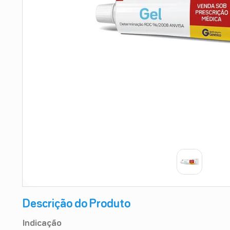
9
º
teste gravidez
10
º
esmalte
Descrição do Produto
Indicação