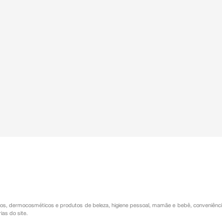
os
,
dermocosméticos e produtos de beleza
,
higiene pessoal
,
mamãe e bebê
,
conveniênc
ias do site.