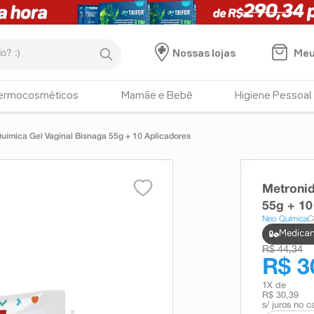
:)
Meu
Nossas lojas
ermocosméticos
Mamãe e Bebê
Higiene Pessoal
ímica Gel Vaginal Bisnaga 55g + 10 Aplicadores
Metronid
55g + 10
Neo Química
C
Medicam
R$ 44,34
R$ 3
1
X de
R$ 30,39
s/ juros no c