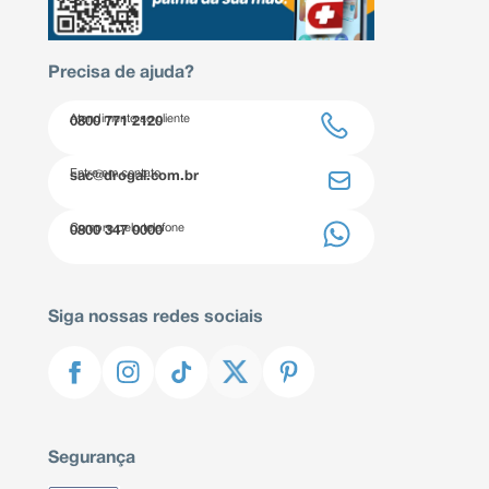
Precisa de ajuda?
Atendimento ao cliente
0800 771 2120
Entre em contato
sac@drogal.com.br
Compre pelo telefone
0800 347 0000
Siga nossas redes sociais
Segurança