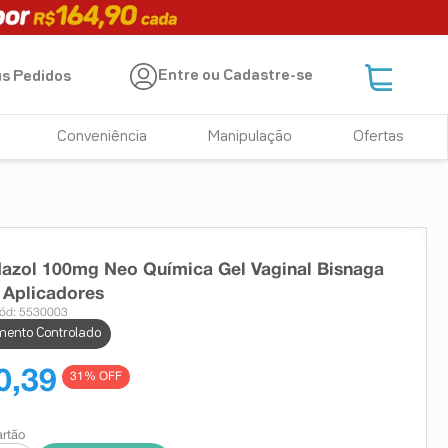
Entre ou Cadastre-se
s Pedidos
Conveniência
Manipulação
Ofertas
azol 100mg Neo Química Gel Vaginal Bisnaga
 Aplicadores
ód: 5530003
ento Controlado
0,39
31
% OFF
artão