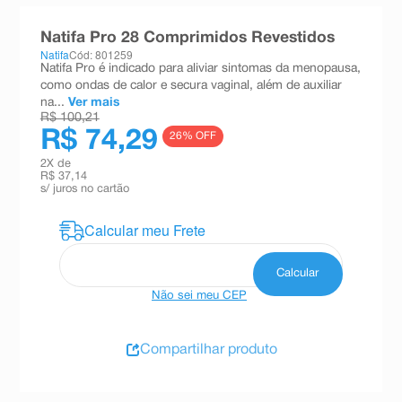
8
º
teste gravidez
Natifa Pro 28 Comprimidos Revestidos
9
º
esmalte
Natifa
Cód: 801259
Natifa Pro é indicado para aliviar sintomas da menopausa,
10
º
absorvente
como ondas de calor e secura vaginal, além de auxiliar
na...
Ver mais
R$ 100,21
R$ 74,29
26
% OFF
2
X de
R$ 37,14
s/ juros no cartão
Não sei meu CEP
Compartilhar produto