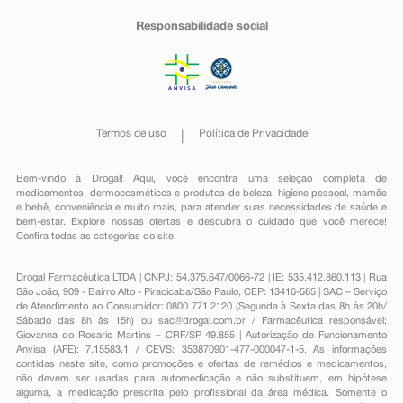
Responsabilidade social
Termos de uso
Política de Privacidade
Bem-vindo à Drogal! Aqui, você encontra uma seleção completa de
medicamentos
,
dermocosméticos e produtos de beleza
,
higiene pessoal
,
mamãe
e bebê
,
conveniência
e muito mais, para atender suas necessidades de saúde e
bem-estar. Explore nossas ofertas e descubra o cuidado que você merece!
Confira todas as categorias do site.
Drogal Farmacêutica LTDA | CNPJ: 54.375.647/0066-72 | IE: 535.412.860.113 | Rua
São João, 909 - Bairro Alto - Piracicaba/São Paulo, CEP: 13416-585 | SAC – Serviço
de Atendimento ao Consumidor: 0800 771 2120 (Segunda à Sexta das 8h às 20h/
Sábado das 8h às 15h) ou
sac@drogal.com.br
/ Farmacêutica responsável:
Giovanna do Rosario Martins – CRF/SP 49.855 | Autorização de Funcionamento
Anvisa (AFE): 7.15583.1 / CEVS: 353870901-477-000047-1-5. As informações
contidas neste site, como promoções e ofertas de remédios e medicamentos,
não devem ser usadas para automedicação e não substituem, em hipótese
alguma, a medicação prescrita pelo profissional da área médica. Somente o