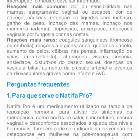
interrupção, o médico deve ser informado.
Reações mais comuns:
dor ou sensibilidade nas
mamas, sangramento vaginal ou escapes, dor de
cabeça, náuseas, retenção de líquidos com inchaço,
ganho de peso, inchaço das mamas, inchaço nos
membros (edema), depressão, enxaqueca, infecções
vaginais por fungos e dor nas costas.
Reações mais raras:
coágulos sanguíneos (trombose
ou embolia), reações alérgicas, acne, queda de cabelo,
aumento de pelos, cãibras nas pernas, inflamação de
veias (tromboflebite), alterações visuais, insônia,
ansiedade, distúrbios do desejo sexual, doenças da
vesícula biliar, aumento da pressão arterial e eventos
cardiovasculares graves como infarto e AVC.
Perguntas frequentes
1. Para que serve o Natifa Pro?
Natifa Pro é um medicamento utilizado na terapia de
reposição hormonal para aliviar os sintomas da
menopausa, como ondas de calor, suor noturno, secura
vaginal e desconfortos associados à queda dos níveis
hormonais. Também pode ser indicado na prevenção da
osteoporose em mulheres na pós-menopausa com