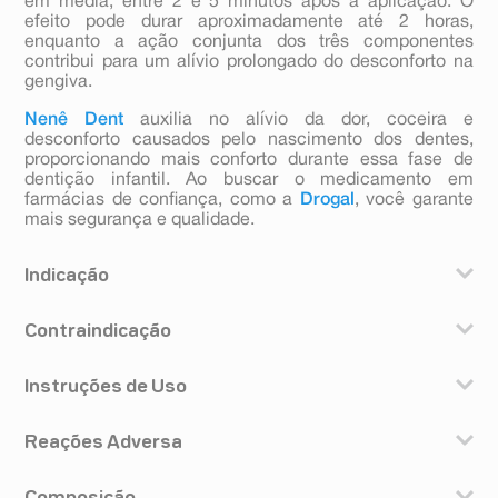
em média, entre 2 e 5 minutos após a aplicação. O
efeito pode durar aproximadamente até 2 horas,
enquanto a ação conjunta dos três componentes
contribui para um alívio prolongado do desconforto na
gengiva.
Nenê Dent
auxilia no alívio da dor, coceira e
desconforto causados pelo nascimento dos dentes,
proporcionando mais conforto durante essa fase de
dentição infantil. Ao buscar o medicamento em
farmácias de confiança, como a
Drogal
, você garante
mais segurança e qualidade.
Indicação
Nenê Dent N é indicado para aliviar a dor e a coceira
Contraindicação
comuns no surgimento da primeira dentição em
crianças.
Este medicamento não deve ser usado nos casos de
Também apresenta ação anti-inflamatória local.
Instruções de Uso
alergia a qualquer um dos componentes da fórmula.
Nenê Dent contém sorbitol e não deve ser usado em
Nenê Dent deve ser usado exclusivamente na área
pacientes com o raro problema hereditário de
Reações Adversa
afetada das gengivas de crianças quando aparecerem
intolerância à frutose.
os primeiros sinais de dentição.
Como todo medicamento, Nenê Dent pode causar
Posologia e modo de usar