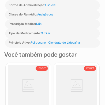
Forma de Administração
:
Uso oral
Classe do Remédio
:
Analgésicos
Prescrição Médica
:
Não
Tipo de Medicamento
:
Similar
Princípio Ativo
:
Polidocanol
,
Cloridrato de Lidocaína
Você também pode gostar
12%
OFF
10%
OFF
Salonpas Adesivo Pequeno 10
Salonpas Adesivo Pequeno 4
Unidades
Unidades
Salonpas
Salonpas
R$
12
,
30
R$
5
,
46