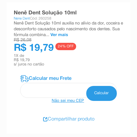
8
º
absorvente
Nenê Dent Solução 10ml
9
º
teste gravidez
Nene Dent
Cód: 260258
Nenê Dent Solução 10ml auxilia no alívio da dor, coceira e
10
º
esmalte
desconforto causados pelo nascimento dos dentes. Sua
fórmula combina...
Ver mais
R$ 26,08
R$ 19,79
24
% OFF
1
X de
R$ 19,79
s/ juros no cartão
Não sei meu CEP
Compartilhar produto