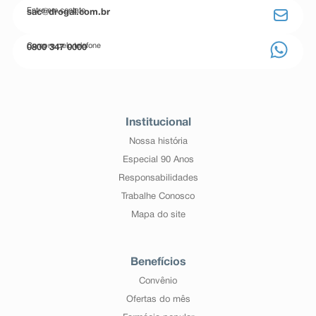
Entre em contato
sac@drogal.com.br
Compre pelo telefone
0800 347 0000
Institucional
Nossa história
Especial 90 Anos
Responsabilidades
Trabalhe Conosco
Mapa do site
Benefícios
Convênio
Ofertas do mês