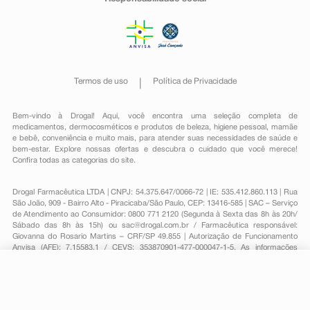
Termos de uso
Política de Privacidade
Bem-vindo à Drogal! Aqui, você encontra uma seleção completa de
medicamentos
,
dermocosméticos e produtos de beleza
,
higiene pessoal
,
mamãe
e bebê
,
conveniência
e muito mais, para atender suas necessidades de saúde e
bem-estar. Explore nossas ofertas e descubra o cuidado que você merece!
Confira todas as categorias do site.
Drogal Farmacêutica LTDA | CNPJ: 54.375.647/0066-72 | IE: 535.412.860.113 | Rua
São João, 909 - Bairro Alto - Piracicaba/São Paulo, CEP: 13416-585 | SAC – Serviço
de Atendimento ao Consumidor: 0800 771 2120 (Segunda à Sexta das 8h às 20h/
Sábado das 8h às 15h) ou
sac@drogal.com.br
/ Farmacêutica responsável:
Giovanna do Rosario Martins – CRF/SP 49.855 | Autorização de Funcionamento
Anvisa (AFE): 7.15583.1 / CEVS: 353870901-477-000047-1-5. As informações
contidas neste site, como promoções e ofertas de remédios e medicamentos,
não devem ser usadas para automedicação e não substituem, em hipótese
R$ 35,13
alguma, a medicação prescrita pelo profissional da área médica. Somente o
-
+
R$ 30,19
Comprar
médico está em condições de diagnosticar qualquer problema de saúde e
prescrever o tratamento adequado. Para mais informações, consulte o site
Em
1
x
R$ 30,19