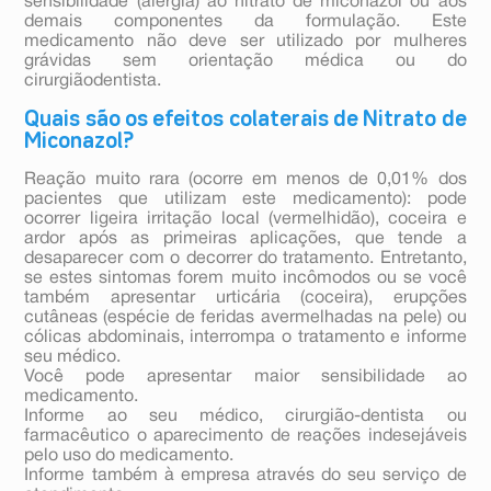
sensibilidade (alergia) ao nitrato de miconazol ou aos
demais componentes da formulação. Este
medicamento não deve ser utilizado por mulheres
grávidas sem orientação médica ou do
cirurgiãodentista.
Quais são os efeitos colaterais de Nitrato de
Miconazol?
Reação muito rara (ocorre em menos de 0,01% dos
pacientes que utilizam este medicamento): pode
ocorrer ligeira irritação local (vermelhidão), coceira e
ardor após as primeiras aplicações, que tende a
desaparecer com o decorrer do tratamento. Entretanto,
se estes sintomas forem muito incômodos ou se você
também apresentar urticária (coceira), erupções
cutâneas (espécie de feridas avermelhadas na pele) ou
cólicas abdominais, interrompa o tratamento e informe
seu médico.
Você pode apresentar maior sensibilidade ao
medicamento.
Informe ao seu médico, cirurgião-dentista ou
farmacêutico o aparecimento de reações indesejáveis
pelo uso do medicamento.
Informe também à empresa através do seu serviço de