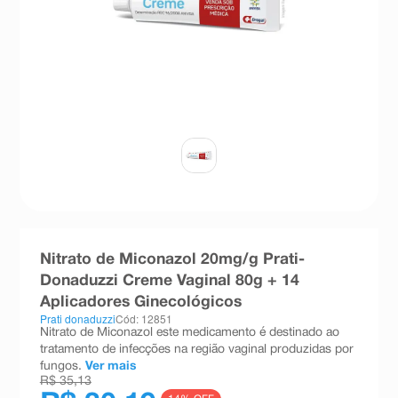
8
º
teste gravidez
9
º
absorvente
10
º
shampoo
Nitrato de Miconazol 20mg/g Prati-
Donaduzzi Creme Vaginal 80g + 14
Aplicadores Ginecológicos
Prati donaduzzi
Cód: 12851
Nitrato de Miconazol este medicamento é destinado ao
tratamento de infecções na região vaginal produzidas por
fungos.
Ver mais
R$ 35,13