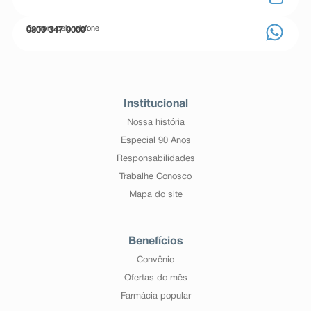
Compre pelo telefone
0800 347 0000
Institucional
Nossa história
Especial 90 Anos
Responsabilidades
Trabalhe Conosco
Mapa do site
Benefícios
Convênio
Ofertas do mês
Farmácia popular