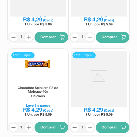
40g
Maracujá 40g
Snickers
Snickers
Leve
3
e pague
Leve
3
e pague
R$
4
,
29
R$
4
,
29
(Cada)
(Cada)
1 Un. por R$
5.09
1 Un. por R$
5.09
Comprar
Comprar
Leve + Pague -
Leve + Pague -
Chocolate Snickers Pé de
Chocolate Snickers Dark 40g
Moleque 40g
Snickers
Snickers
Leve
3
e pague
Leve
3
e pague
R$
4
,
29
R$
4
,
29
(Cada)
(Cada)
1 Un. por R$
5.09
1 Un. por R$
5.09
Comprar
Comprar