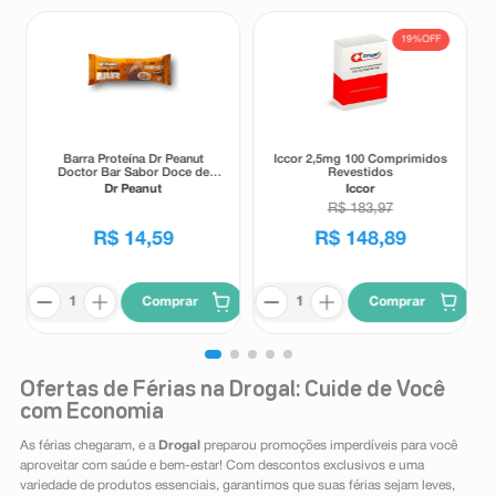
19%
OFF
Barra Proteína Dr Peanut
Iccor 2,5mg 100 Comprimidos
Doctor Bar Sabor Doce de
Revestidos
Leite 62g
Dr Peanut
Iccor
R$
183
,
97
R$
14
,
59
R$
148
,
89
Comprar
Comprar
Ofertas de Férias na Drogal: Cuide de Você
com Economia
As férias chegaram, e a
Drogal
preparou promoções imperdíveis para você
aproveitar com saúde e bem-estar! Com descontos exclusivos e uma
variedade de produtos essenciais, garantimos que suas férias sejam leves,