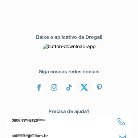
Baixe o aplicativo da Drogal!
Siga nossas redes sociais
Precisa de ajuda?
Atendimento ao cliente
0800 771 2120
Entre em contato
sac@drogal.com.br