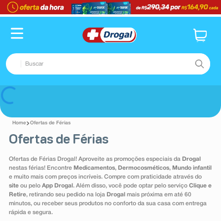
TERMOS MAIS BUSCADOS
1
º
fralda
2
º
pampers confort sec max
Buscar
3
º
dipirona
4
º
lenço umedecido
TERMOS MAIS BUSCADOS
Voltar
5
º
tadalafila
1
º
fralda
6
º
minoxidil
Ofertas de Férias
2
º
pampers confort sec max
Ofertas de Férias
7
º
desodorante
3
º
dipirona
8
º
teste gravidez
Ofertas de Férias Drogal! Aproveite as promoções especiais da
Drogal
4
º
lenço umedecido
nestas férias! Encontre
Medicamentos
,
Dermocosméticos
,
Mundo infantil
9
º
esmalte
e muito mais com preços incríveis. Compre com praticidade através do
5
º
tadalafila
site
ou pelo
App Drogal
. Além disso, você pode optar pelo serviço
Clique e
10
º
absorvente
Retire
, retirando seu pedido na loja
Drogal
mais próxima em até 60
6
º
minoxidil
minutos, ou receber seus produtos no conforto da sua casa com entrega
rápida e segura.
7
º
desodorante