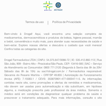
Termos de uso
Política de Privacidade
Bem-vindo à Drogal! Aqui, você encontra uma seleção completa de
medicamentos
,
dermocosméticos e produtos de beleza
,
higiene pessoal
,
mamãe
e bebê
,
conveniência
e muito mais, para atender suas necessidades de saúde e
bem-estar. Explore nossas ofertas e descubra o cuidado que você merece!
Confira todas as categorias do site.
Drogal Farmacêutica LTDA | CNPJ: 54.375.647/0066-72 | IE: 535.412.860.113 | Rua
São João, 909 - Bairro Alto - Piracicaba/São Paulo, CEP: 13416-585 | SAC – Serviço
de Atendimento ao Consumidor: 0800 771 2120 (Segunda à Sexta das 8h às 20h/
Sábado das 8h às 15h) ou
sac@drogal.com.br
/ Farmacêutica responsável:
Giovanna do Rosario Martins – CRF/SP 49.855 | Autorização de Funcionamento
Anvisa (AFE): 7.15583.1 / CEVS: 353870901-477-000047-1-5. As informações
contidas neste site, como promoções e ofertas de remédios e medicamentos,
não devem ser usadas para automedicação e não substituem, em hipótese
alguma, a medicação prescrita pelo profissional da área médica. Somente o
médico está em condições de diagnosticar qualquer problema de saúde e
prescrever o tratamento adequado. Para mais informações, consulte o site
Anvisa. As fotos contidas em nosso site são meramente ilustrativas. Promoções e
preços são válidos apenas para compras on-line, caso haja disponibilidade e