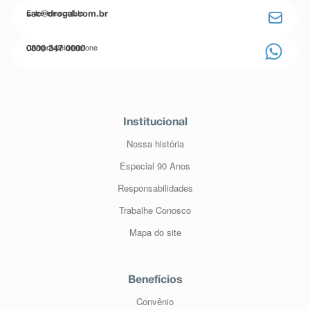
Entre em contato
sac@drogal.com.br
Compre pelo telefone
0800 347 0000
Institucional
Nossa história
Especial 90 Anos
Responsabilidades
Trabalhe Conosco
Mapa do site
Benefícios
Convênio