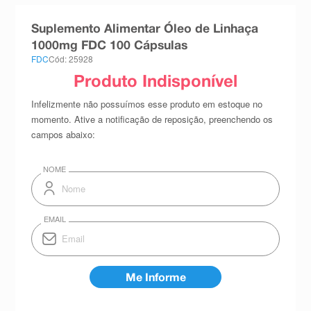
8
º
teste gravidez
Suplemento Alimentar Óleo de Linhaça
9
º
esmalte
1000mg FDC 100 Cápsulas
FDC
Cód: 25928
10
º
absorvente