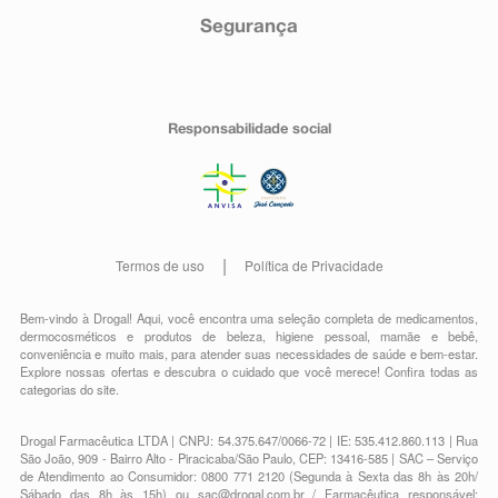
Segurança
Responsabilidade social
Termos de uso
Política de Privacidade
Bem-vindo à Drogal! Aqui, você encontra uma seleção completa de
medicamentos
,
dermocosméticos e produtos de beleza
,
higiene pessoal
,
mamãe e bebê
,
conveniência
e muito mais, para atender suas necessidades de saúde e bem-estar.
Explore nossas ofertas e descubra o cuidado que você merece!
Confira todas as
categorias do site.
Drogal Farmacêutica LTDA | CNPJ: 54.375.647/0066-72 | IE: 535.412.860.113 | Rua
São João, 909 - Bairro Alto - Piracicaba/São Paulo, CEP: 13416-585 | SAC – Serviço
de Atendimento ao Consumidor: 0800 771 2120 (Segunda à Sexta das 8h às 20h/
Sábado das 8h às 15h) ou
sac@drogal.com.br
/ Farmacêutica responsável: