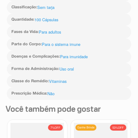
Sem tarja
Classificação
:
100 Cápsulas
Quantidade
:
Para adultos
Fases da Vida
:
Para o sistema imune
Parte do Corpo
:
Para imunidade
Doenças e Complicações
:
Uso oral
Forma de Administração
:
Vitaminas
Classe do Remédio
:
Não
Prescrição Médica
:
Você também pode gostar
Ganhe Brinde
7%
OFF
53%
OFF