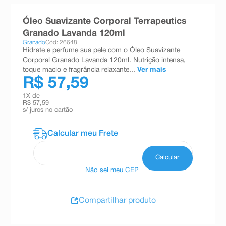
8
º
absorvente
Óleo Suavizante Corporal Terrapeutics
9
º
teste gravidez
Granado Lavanda 120ml
Granado
Cód: 26648
10
º
esmalte
Hidrate e perfume sua pele com o Óleo Suavizante
Corporal Granado Lavanda 120ml. Nutrição intensa,
toque macio e fragrância relaxante...
Ver mais
R$ 57,59
1
X de
R$ 57,59
s/ juros no cartão
Não sei meu CEP
Compartilhar produto