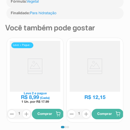
Fórmula
:
Vegetal
Finalidade
:
Para hidratação
Você também pode gostar
Leve + Pague -
Óleo Deo Corporal Paixão
Óleo Corporal e Capilar Sveda
Tentadora Ameixa Rubi 100ml
Amêndoas e Colágeno 100ml
Paixão
Sveda
Leve
2
e pague
R$
8
,
99
R$
12
,
15
(Cada)
1 Un. por R$
17.99
Comprar
Comprar