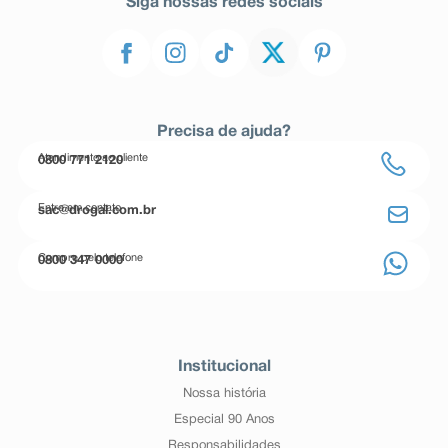
Siga nossas redes sociais
Precisa de ajuda?
Atendimento ao cliente
0800 771 2120
Entre em contato
sac@drogal.com.br
Compre pelo telefone
0800 347 0000
Institucional
Nossa história
Especial 90 Anos
Responsabilidades