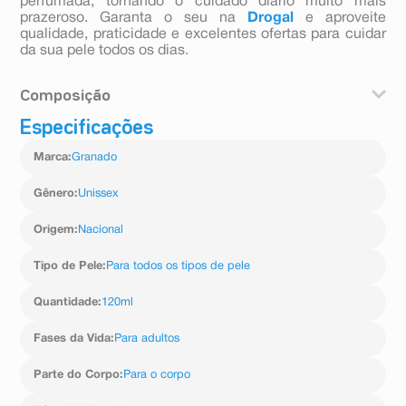
perfumada, tornando o cuidado diário muito mais
prazeroso. Garanta o seu na
Drogal
e aproveite
qualidade, praticidade e excelentes ofertas para cuidar
da sua pele todos os dias.
Composição
Especificações
Olus oil, caprylic/ capric triglyceride, olea europaea fruit
oil, parfum, tocopheryl acetate (vitamina e), bht, linalool,
Marca
:
Granado
limonene, hexyl cinnamal, geraniol, citronellol,
butylphenyl methylpropional, coumarin, eugenol, alpha
isomethyl ionone, benzyl alcohol, citral.
Gênero
:
Unissex
Origem
:
Nacional
Tipo de Pele
:
Para todos os tipos de pele
Quantidade
:
120ml
Fases da Vida
:
Para adultos
Parte do Corpo
:
Para o corpo