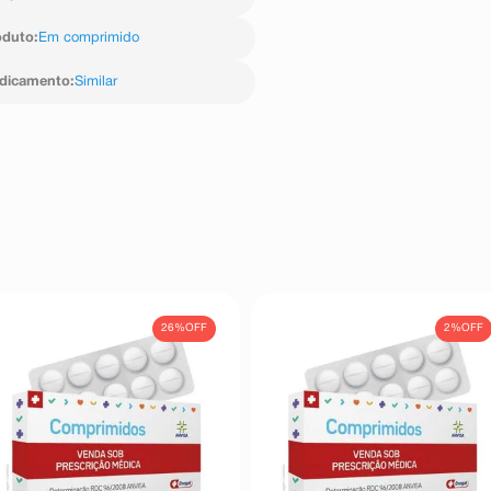
as substâncias isoladas estão
oduto
:
Em comprimido
nte relatado nos estudos clínicos
edicamento
:
Similar
a, muito raramente (ocorrem em
dicamento) foram relatados: dor
ígado; tosse; insuficiência renal
hidão na pele, coceira, inchaço do
ular, fraqueza muscular, fadiga,
 aumento do nível de potássio no
pacientes que utilizam este
o da perda de açúcar na urina,
esequilíbrio dos sais no sangue
do colesterol e triglicérides no
26%
OFF
2%
OFF
 pacientes que utilizam este
e vermelhidão na pele.
 pacientes que utilizam este
iminuição de todas as células do
inquietação, visão embaçada ou
erícia (coloração amarela intensa
e, reações anafiláticas, necrólise
 (incluindo pneumonite e edema