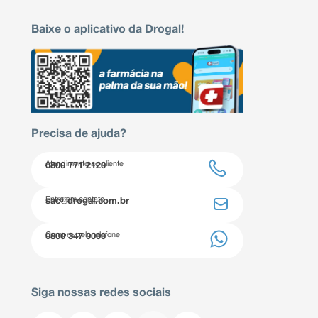
Baixe o aplicativo da Drogal!
Precisa de ajuda?
Atendimento ao cliente
0800 771 2120
Entre em contato
sac@drogal.com.br
Compre pelo telefone
0800 347 0000
Siga nossas redes sociais