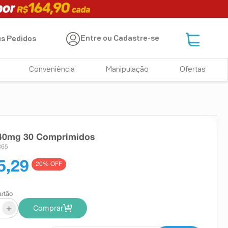
Entre ou Cadastre-se
s Pedidos
Conveniência
Manipulação
Ofertas
 40mg 30 Comprimidos
865
5,29
20
% OFF
artão
+
Comprar