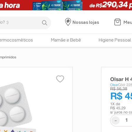
:)
Meu
Nossas lojas
ermocosméticos
Mamãe e Bebê
Higiene Pessoal
mprimidos
Olsar H
Olsar
Cód: 22
R$ 56,38
R$ 4
1
X de
R$ 45,29
s/ juros no c
-