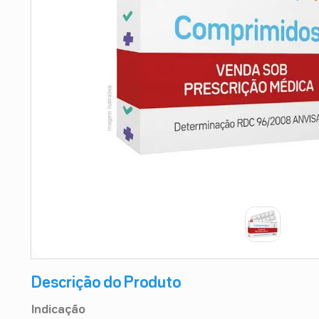
9
º
esmalte
10
º
absorvente
Descrição do Produto
Indicação