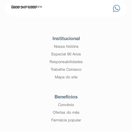
Compre pelo telefone
0800 347 0000
Institucional
Nossa história
Especial 90 Anos
Responsabilidades
Trabalhe Conosco
Mapa do site
Benefícios
Convênio
Ofertas do mês
Farmácia popular