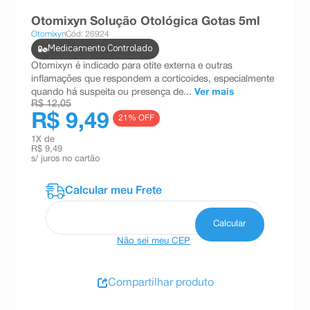
8
º
teste gravidez
Otomixyn Solução Otológica Gotas 5ml
Otomixyn
Cód: 26924
9
º
esmalte
Medicamento Controlado
10
º
absorvente
Otomixyn é indicado para otite externa e outras
inflamações que respondem a corticoides, especialmente
quando há suspeita ou presença de...
Ver mais
R$ 12,05
R$ 9,49
21
% OFF
1
X de
R$ 9,49
s/ juros no cartão
Não sei meu CEP
Compartilhar produto