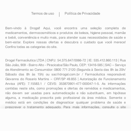
Termos de uso
Política de Privacidade
Bem-vindo à Drogal! Aqui, você encontra uma seleção completa de
medicamentos
,
dermocosméticos e produtos de beleza
,
higiene pessoal
,
mamãe
e bebê
,
conveniência
e muito mais, para atender suas necessidades de saúde e
bem-estar. Explore nossas ofertas e descubra o cuidado que você merece!
Confira todas as categorias do site.
Drogal Farmacêutica LTDA | CNPJ: 54.375.647/0066-72 | IE: 535.412.860.113 | Rua
São João, 909 - Bairro Alto - Piracicaba/São Paulo, CEP: 13416-585 | SAC – Serviço
de Atendimento ao Consumidor: 0800 771 2120 (Segunda à Sexta das 8h às 20h/
Sábado das 8h às 15h) ou
sac@drogal.com.br
/ Farmacêutica responsável:
Giovanna do Rosario Martins – CRF/SP 49.855 | Autorização de Funcionamento
Anvisa (AFE): 7.15583.1 / CEVS: 353870901-477-000047-1-5. As informações
contidas neste site, como promoções e ofertas de remédios e medicamentos,
não devem ser usadas para automedicação e não substituem, em hipótese
alguma, a medicação prescrita pelo profissional da área médica. Somente o
médico está em condições de diagnosticar qualquer problema de saúde e
prescrever o tratamento adequado. Para mais informações, consulte o site
Anvisa. As fotos contidas em nosso site são meramente ilustrativas. Promoções e
preços são válidos apenas para compras on-line, caso haja disponibilidade e
R$ 12,05
estão sujeitos a alterações no decorrer do dia. Todos os direitos reservados.
-
+
R$ 9,49
Comprar