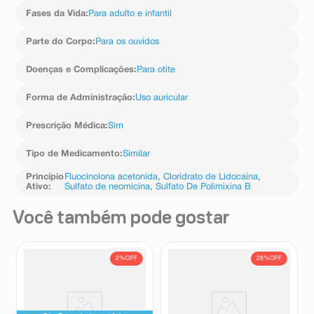
epigástrica (no estômago) e na parte superior do
Fases da Vida
:
Para adulto e infantil
abdome, correspondendo à região do fígado.
Malformações congênitas, genéticas ou familiares:
Parte do Corpo
:
Para os ouvidos
dimorfismo facial (deformação da face). Têm sido
relatadas toxicidades para orelha e rins com o uso
Doenças e Complicações
:
Para otite
tópico de neomicina. Informe ao seu médico, cirurgião-
dentista ou farmacêutico o aparecimento de reações
indesejáveis pelo uso do medicamento. Informe
Forma de Administração
:
Uso auricular
também à empresa através do seu serviço de
atendimento.
Prescrição Médica
:
Sim
Tipo de Medicamento
:
Similar
Princípio
Fluocinolona acetonida
,
Cloridrato de Lidocaína
,
Ativo
:
Sulfato de neomicina
,
Sulfato De Polimixina B
Você também pode gostar
2%
OFF
28%
OFF