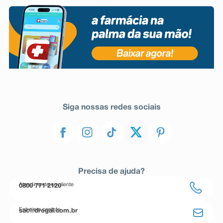
Siga nossas redes sociais
Precisa de ajuda?
Atendimento ao cliente
0800 771 2120
Entre em contato
sac@drogal.com.br