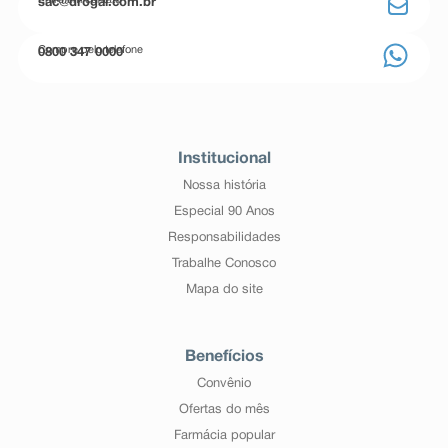
Entre em contato
sac@drogal.com.br
Compre pelo telefone
0800 347 0000
Institucional
Nossa história
Especial 90 Anos
Responsabilidades
Trabalhe Conosco
Mapa do site
Benefícios
Convênio
Ofertas do mês
Farmácia popular