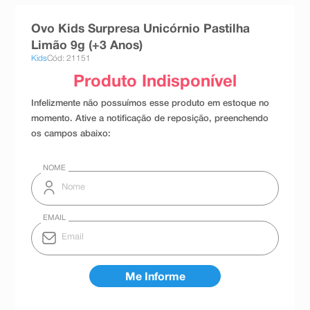
8
º
absorvente
Ovo Kids Surpresa Unicórnio Pastilha
9
º
teste gravidez
Limão 9g (+3 Anos)
Kids
Cód: 21151
10
º
esmalte