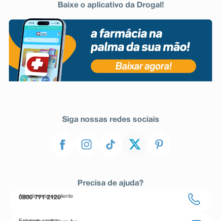
Baixe o aplicativo da Drogal!
Siga nossas redes sociais
Precisa de ajuda?
Atendimento ao cliente
0800 771 2120