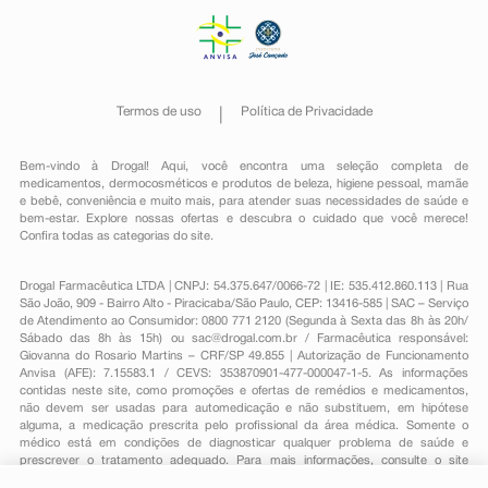
Termos de uso
Política de Privacidade
Bem-vindo à Drogal! Aqui, você encontra uma seleção completa de
medicamentos
,
dermocosméticos e produtos de beleza
,
higiene pessoal
,
mamãe
e bebê
,
conveniência
e muito mais, para atender suas necessidades de saúde e
bem-estar. Explore nossas ofertas e descubra o cuidado que você merece!
Confira todas as categorias do site.
Drogal Farmacêutica LTDA | CNPJ: 54.375.647/0066-72 | IE: 535.412.860.113 | Rua
São João, 909 - Bairro Alto - Piracicaba/São Paulo, CEP: 13416-585 | SAC – Serviço
de Atendimento ao Consumidor: 0800 771 2120 (Segunda à Sexta das 8h às 20h/
Sábado das 8h às 15h) ou
sac@drogal.com.br
/ Farmacêutica responsável:
Giovanna do Rosario Martins – CRF/SP 49.855 | Autorização de Funcionamento
Anvisa (AFE): 7.15583.1 / CEVS: 353870901-477-000047-1-5. As informações
contidas neste site, como promoções e ofertas de remédios e medicamentos,
não devem ser usadas para automedicação e não substituem, em hipótese
alguma, a medicação prescrita pelo profissional da área médica. Somente o
médico está em condições de diagnosticar qualquer problema de saúde e
prescrever o tratamento adequado. Para mais informações, consulte o site
Anvisa. As fotos contidas em nosso site são meramente ilustrativas. Promoções e