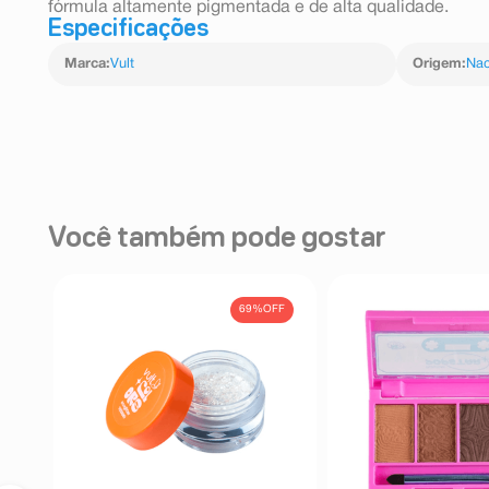
fórmula altamente pigmentada e de alta qualidade.
Especificações
Marca
:
Vult
Origem
:
Nac
Você também pode gostar
FF
69%
OFF
als