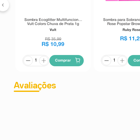
Sombra Ecoglitter Multifuncional
Sombra para Sobran
Vult Colors Chuva de Prata 1g
Rose Popstar Brow
Vult
Ruby Ros
R$
11
,
2
R$
35
,
99
R$
10
,
99
Comprar
Co
Avaliações