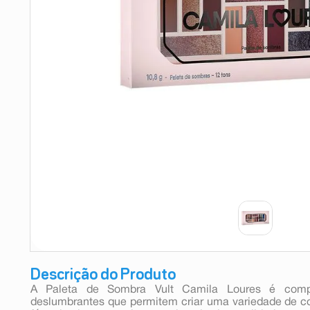
9
º
absorvente
10
º
shampoo
Descrição do Produto
A Paleta de Sombra Vult Camila Loures é co
deslumbrantes que permitem criar uma variedade de 