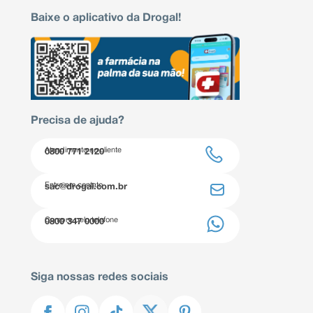
Baixe o aplicativo da Drogal!
Precisa de ajuda?
Atendimento ao cliente
0800 771 2120
Entre em contato
sac@drogal.com.br
Compre pelo telefone
0800 347 0000
Siga nossas redes sociais