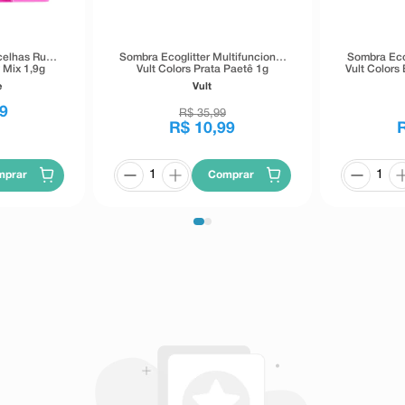
celhas Ruby
Sombra Ecoglitter Multifuncional
Sombra Ecog
 Mix 1,9g
Vult Colors Prata Paetê 1g
Vult Colors
e
Vult
9
R$
35
,
99
R$
10
,
99
mprar
Comprar