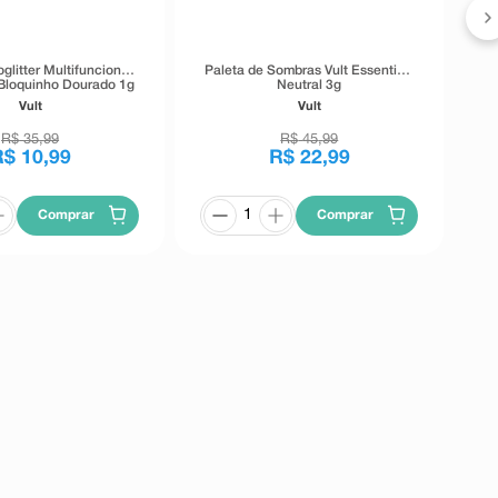
litter Multifuncional
Paleta de Sombras Vult Essentials
 Bloquinho Dourado 1g
Neutral 3g
Vult
Vult
R$
35
,
99
R$
45
,
99
R$
10
,
99
R$
22
,
99
Comprar
Comprar