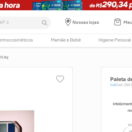
:)
Meu
Nossas lojas
ermocosméticos
Mamãe e Bebê
Higiene Pessoal
10,8g
Paleta d
Vult
Cód: 290