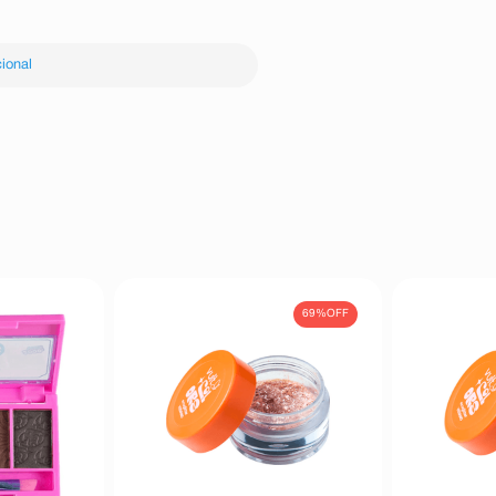
ional
69%
OFF