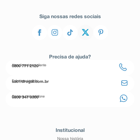
Siga nossas redes sociais
Precisa de ajuda?
Atendimento ao cliente
0800 771 2120
Entre em contato
sac@drogal.com.br
Compre pelo telefone
0800 347 0000
Institucional
Nossa história