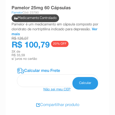
8
º
teste gravidez
Pamelor 25mg 60 Cápsulas
Pamelor
Cód: 23790
9
º
esmalte
Medicamento Controlado
10
º
absorvente
Pamelor é um medicamento em cápsula composto por
cloridrato de nortriptilina indicado para depressão.
Ver
mais
R$ 126,07
R$ 100,79
20
% OFF
3
X de
R$ 33,59
s/ juros no cartão
Não sei meu CEP
Compartilhar produto