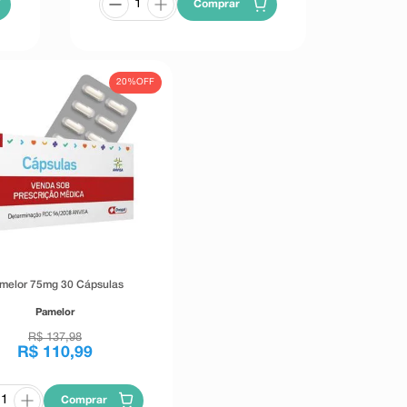
Comprar
20%
OFF
melor 75mg 30 Cápsulas
Pamelor
R$
137
,
98
R$
110
,
99
Comprar