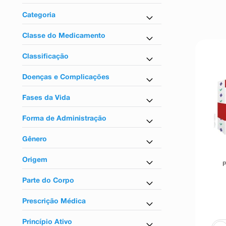
9
º
esmalte
Controlados
Categoria
10
º
absorvente
Antidepressivo
Classe do Medicamento
Antidepressivos
Classificação
Tarja vermelha
Doenças e Complicações
Para depressão
Fases da Vida
Para adultos
Forma de Administração
Uso oral
Gênero
Unissex
Origem
P
Nacional
Parte do Corpo
Para o sistema nervoso
Prescrição Médica
Sim
Princípio Ativo