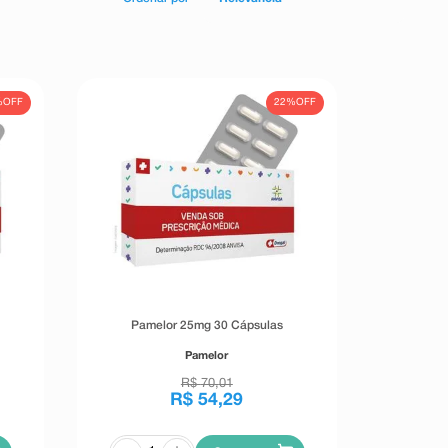
%
OFF
22%
OFF
Pamelor 25mg 30 Cápsulas
Pamelor
R$
70
,
01
R$
54
,
29