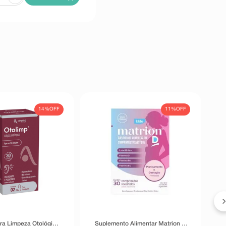
14%
OFF
11%
OFF
Po
ra Limpeza Otológica
Suplemento Alimentar Matrion D