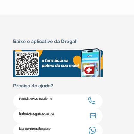
Baixe o aplicativo da Drogal!
Precisa de ajuda?
Atendimento ao cliente
0800 771 2120
Entre em contato
sac@drogal.com.br
Compre pelo telefone
0800 347 0000