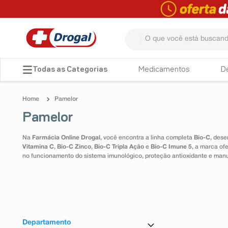
O que você está buscando? 
TERMOS MAIS BUSCADOS
Medicamentos
D
1
º
fralda
Pamelor
2
º
pampers confort sec max
Pamelor
3
º
dipirona
Na
Farmácia Online Drogal
, você encontra a linha completa
Bio-C
, dese
4
º
lenço umedecido
Vitamina C
,
Bio-C Zinco
,
Bio-C Tripla Ação
e
Bio-C Imune 5
, a marca of
no funcionamento do sistema imunológico, proteção antioxidante e man
5
º
tadalafila
6
º
minoxidil
7
º
desodorante
8
º
teste gravidez
Departamento