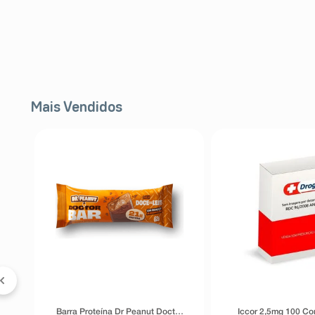
Mais Vendidos
 &
5%
Barra Proteína Dr Peanut Doctor
Iccor 2,5mg 100 C