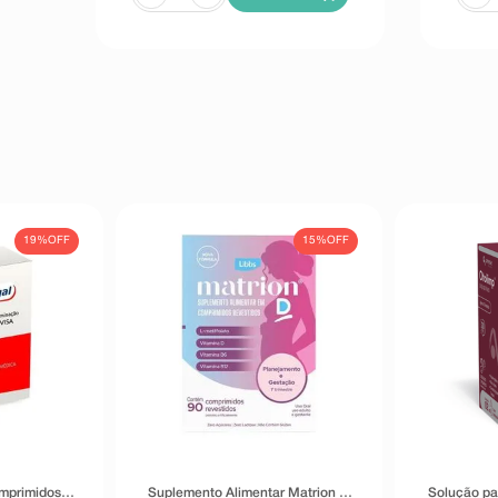
19%
OFF
15%
OFF
omprimidos
Suplemento Alimentar Matrion D
Solução pa