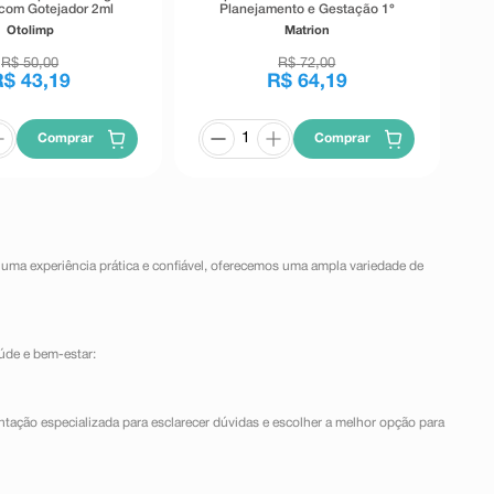
com Gotejador 2ml
Planejamento e Gestação 1°
Trimestre 30 Comprimidos
Otolimp
Matrion
Revestidos
R$
50
,
00
R$
72
,
00
R$
43
,
19
R$
64
,
19
Comprar
Comprar
 uma experiência prática e confiável, oferecemos uma ampla variedade de
úde e bem-estar:
ntação especializada para esclarecer dúvidas e escolher a melhor opção para