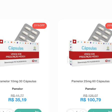
21%
OFF
20
amelor 10mg 30 Cápsulas
Pamelor 25mg 60 Cápsulas
Pamelor
Pamelor
R$
44
,
77
R$
126
,
07
R$
35
,
19
R$
100
,
79