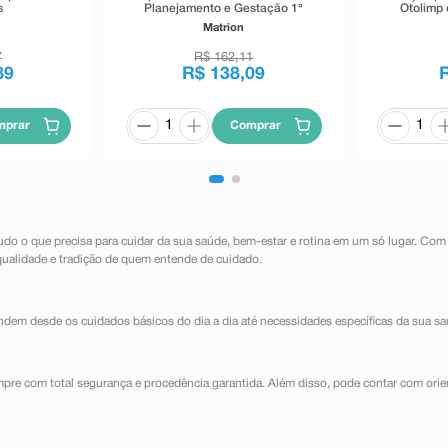
s
Planejamento e Gestação 1°
Otolimp 
Trimestre 90 Comprimidos
Matrion
Revestidos
7
R$
162
,
11
89
R$
138
,
09
mprar
Comprar
udo o que precisa para cuidar da sua saúde, bem-estar e rotina em um só lugar. Com
qualidade e tradição de quem entende de cuidado.
dem desde os cuidados básicos do dia a dia até necessidades específicas da sua sa
mpre com total segurança e procedência garantida. Além disso, pode contar com orie