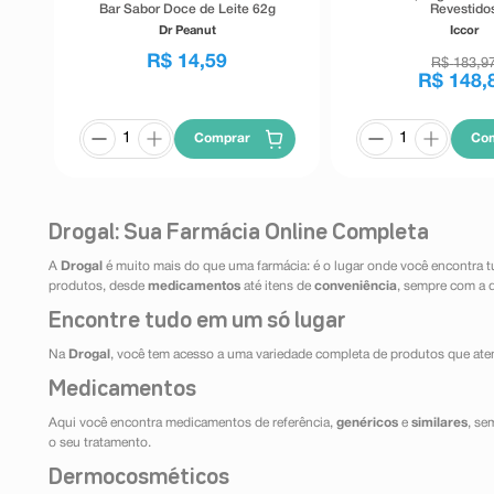
Bar Sabor Doce de Leite 62g
Revestido
Dr Peanut
Iccor
R$
14
,
59
R$
183
,
9
R$
148
,
Comprar
Co
Drogal: Sua Farmácia Online Completa
A
Drogal
é muito mais do que uma farmácia: é o lugar onde você encontra t
produtos, desde
medicamentos
até itens de
conveniência
, sempre com a 
Encontre tudo em um só lugar
Na
Drogal
, você tem acesso a uma variedade completa de produtos que aten
Medicamentos
Aqui você encontra medicamentos de referência,
genéricos
e
similares
, se
o seu tratamento.
Dermocosméticos