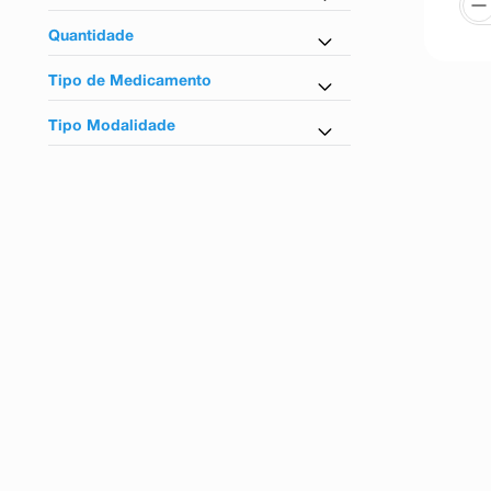
Não
Cloridrato De Nortriptilina
Quantidade
30 Cápsulas
Tipo de Medicamento
60 Cápsulas
Referência
Tipo Modalidade
Controlados