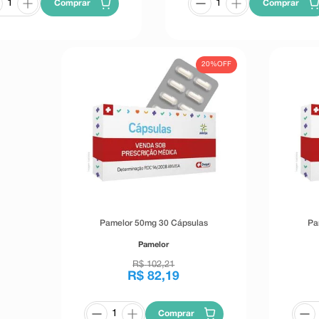
Comprar
Comprar
20%
OFF
Pamelor 50mg 30 Cápsulas
Pa
Pamelor
R$
102
,
21
R$
82
,
19
Comprar