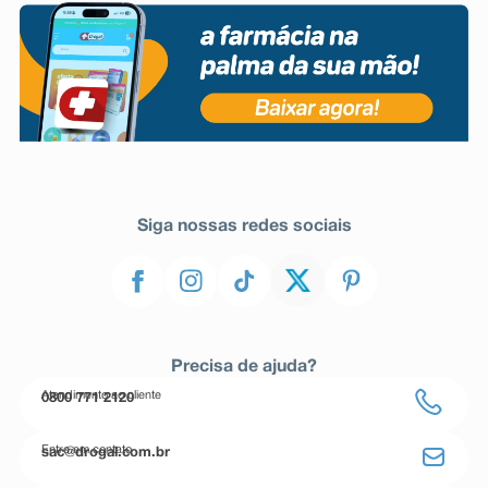
Siga nossas redes sociais
Precisa de ajuda?
Atendimento ao cliente
0800 771 2120
Entre em contato
sac@drogal.com.br