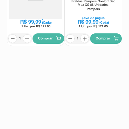
Fraldas Pampers Confort Sec
Fraldas Pampers Confort Sec
Max XG 92 Unidades
Max XG 88 Unidades
Pampers
Pampers
Leve
2
e pague
Leve
2
e pague
R$
99
,
99
R$
99
,
99
(Cada)
(Cada)
1 Un. por R$
171.65
1 Un. por R$
171.65
Comprar
Comprar