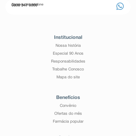
Compre pelo telefone
0800 347 0000
Institucional
Nossa história
Especial 90 Anos
Responsabilidades
Trabalhe Conosco
Mapa do site
Benefícios
Convênio
Ofertas do mês
Farmácia popular