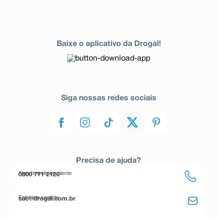
Baixe o aplicativo da Drogal!
Siga nossas redes sociais
Precisa de ajuda?
Atendimento ao cliente
0800 771 2120
Entre em contato
sac@drogal.com.br