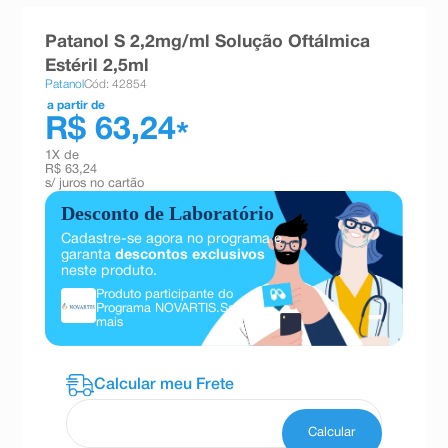
8
º
teste gravidez
Patanol S 2,2mg/ml Solução Oftálmica
9
º
esmalte
Estéril 2,5ml
Patanol
Cód: 42854
10
º
absorvente
a partir de
R$ 63,24
*
1
X de
R$ 63,24
s/ juros no cartão
Desconto de Laboratório
Cadastre-se agora no programa e
garanta
descontos exclusivos
neste produto.
Produto participante do
Programa NOVARTIS.
Saiba
mais