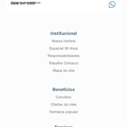
Compre pelo telefone
0800 347 0000
Institucional
Nossa história
Especial 90 Anos
Responsabilidades
Trabalhe Conosco
Mapa do site
Benefícios
Convênio
Ofertas do mês
Farmácia popular