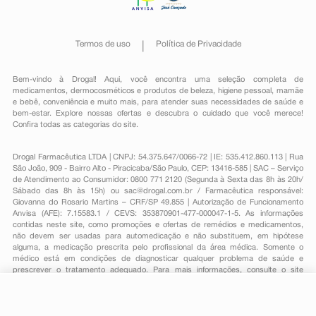
Termos de uso
Política de Privacidade
Bem-vindo à Drogal! Aqui, você encontra uma seleção completa de
medicamentos
,
dermocosméticos e produtos de beleza
,
higiene pessoal
,
mamãe
e bebê
,
conveniência
e muito mais, para atender suas necessidades de saúde e
bem-estar. Explore nossas ofertas e descubra o cuidado que você merece!
Confira todas as categorias do site.
Drogal Farmacêutica LTDA | CNPJ: 54.375.647/0066-72 | IE: 535.412.860.113 | Rua
São João, 909 - Bairro Alto - Piracicaba/São Paulo, CEP: 13416-585 | SAC – Serviço
de Atendimento ao Consumidor: 0800 771 2120 (Segunda à Sexta das 8h às 20h/
Sábado das 8h às 15h) ou
sac@drogal.com.br
/ Farmacêutica responsável:
Giovanna do Rosario Martins – CRF/SP 49.855 | Autorização de Funcionamento
Anvisa (AFE): 7.15583.1 / CEVS: 353870901-477-000047-1-5. As informações
contidas neste site, como promoções e ofertas de remédios e medicamentos,
não devem ser usadas para automedicação e não substituem, em hipótese
alguma, a medicação prescrita pelo profissional da área médica. Somente o
médico está em condições de diagnosticar qualquer problema de saúde e
prescrever o tratamento adequado. Para mais informações, consulte o site
Anvisa. As fotos contidas em nosso site são meramente ilustrativas. Promoções e
preços são válidos apenas para compras on-line, caso haja disponibilidade e
estão sujeitos a alterações no decorrer do dia. Todos os direitos reservados.
R$ 63,24
*
-
+
Comprar