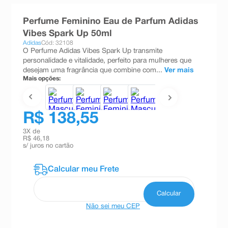
8
º
teste gravidez
Perfume Feminino Eau de Parfum Adidas
9
º
esmalte
Vibes Spark Up 50ml
Adidas
Cód: 32108
10
º
absorvente
O Perfume Adidas Vibes Spark Up transmite
personalidade e vitalidade, perfeito para mulheres que
desejam uma fragrância que combine com...
Ver mais
Mais opções:
R$ 138,55
3
X de
R$ 46,18
s/ juros no cartão
Não sei meu CEP