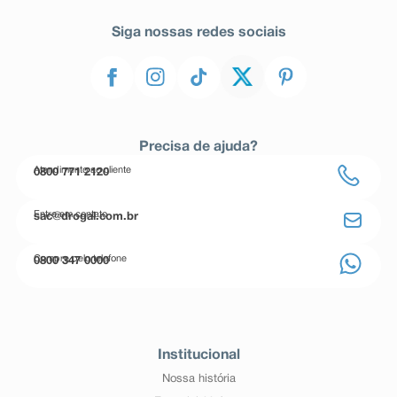
Siga nossas redes sociais
Precisa de ajuda?
Atendimento ao cliente
0800 771 2120
Entre em contato
sac@drogal.com.br
Compre pelo telefone
0800 347 0000
Institucional
Nossa história