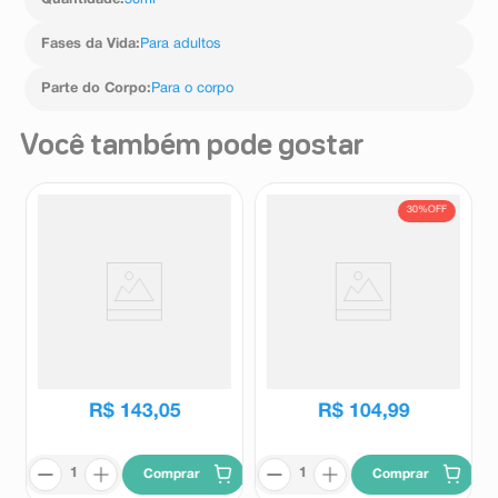
Quantidade
:
50ml
Fases da Vida
:
Para adultos
Parte do Corpo
:
Para o corpo
Você também pode gostar
30%
OFF
Desodorante Colônia
Desodorante Colônia
Feminino Eudora Diva
Masculino Eudora Club 6 95ml
Esplêndida 100ml
Eudora
Eudora
R$
149
,
99
R$
143
,
05
R$
104
,
99
Comprar
Comprar