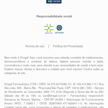
Responsabilidade social
Termos de uso
Política de Privacidade
Bem-vindo à Drogal! Aqui, você encontra uma seleção completa de
medicamentos
,
dermocosméticos e produtos de beleza
,
higiene pessoal
,
mamãe e bebê
,
conveniência
e muito mais, para atender suas necessidades de saúde e bem-estar.
Explore nossas ofertas e descubra o cuidado que você merece!
Confira todas as
categorias do site.
Drogal Farmacêutica LTDA | CNPJ: 54.375.647/0066-72 | IE: 535.412.860.113 | Rua
São João, 909 - Bairro Alto - Piracicaba/São Paulo, CEP: 13416-585 | SAC – Serviço
de Atendimento ao Consumidor: 0800 771 2120 (Segunda à Sexta das 8h às 20h/
Sábado das 8h às 15h) ou
sac@drogal.com.br
/ Farmacêutica responsável:
Giovanna do Rosario Martins – CRF/SP 49.855 | Autorização de Funcionamento
Anvisa (AFE): 7.15583.1 / CEVS: 353870901-477-000047-1-5. As informações
contidas neste site, como promoções e ofertas de remédios e medicamentos, não