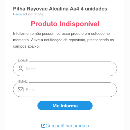
8
º
teste gravidez
Pilha Rayovac Alcalina Aa4 4 unidades
Rayovac
Cód: 15296
9
º
absorvente
10
º
shampoo
Compartilhar produto