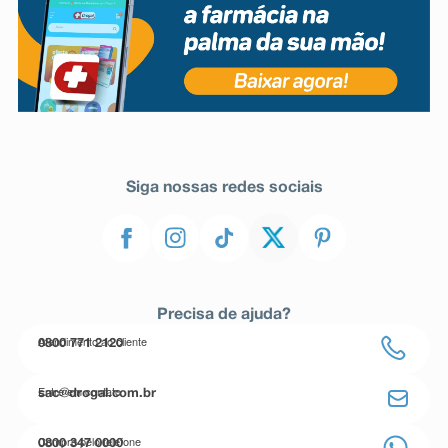
Siga nossas redes sociais
Precisa de ajuda?
Atendimento ao cliente
0800 771 2120
Entre em contato
sac@drogal.com.br
Compre pelo telefone
0800 347 0000