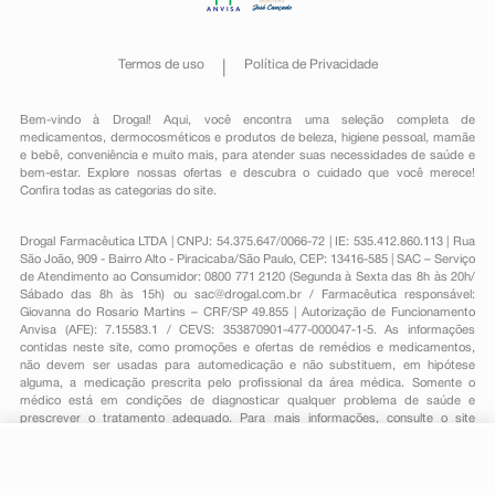
Termos de uso
Política de Privacidade
Bem-vindo à Drogal! Aqui, você encontra uma seleção completa de
medicamentos
,
dermocosméticos e produtos de beleza
,
higiene pessoal
,
mamãe
e bebê
,
conveniência
e muito mais, para atender suas necessidades de saúde e
bem-estar. Explore nossas ofertas e descubra o cuidado que você merece!
Confira todas as categorias do site.
Drogal Farmacêutica LTDA | CNPJ: 54.375.647/0066-72 | IE: 535.412.860.113 | Rua
São João, 909 - Bairro Alto - Piracicaba/São Paulo, CEP: 13416-585 | SAC – Serviço
de Atendimento ao Consumidor: 0800 771 2120 (Segunda à Sexta das 8h às 20h/
Sábado das 8h às 15h) ou
sac@drogal.com.br
/ Farmacêutica responsável:
Giovanna do Rosario Martins – CRF/SP 49.855 | Autorização de Funcionamento
Anvisa (AFE): 7.15583.1 / CEVS: 353870901-477-000047-1-5. As informações
contidas neste site, como promoções e ofertas de remédios e medicamentos,
não devem ser usadas para automedicação e não substituem, em hipótese
alguma, a medicação prescrita pelo profissional da área médica. Somente o
médico está em condições de diagnosticar qualquer problema de saúde e
prescrever o tratamento adequado. Para mais informações, consulte o site
Anvisa. As fotos contidas em nosso site são meramente ilustrativas. Promoções e
preços são válidos apenas para compras on-line, caso haja disponibilidade e
estão sujeitos a alterações no decorrer do dia. Todos os direitos reservados.
-
+
Comprar