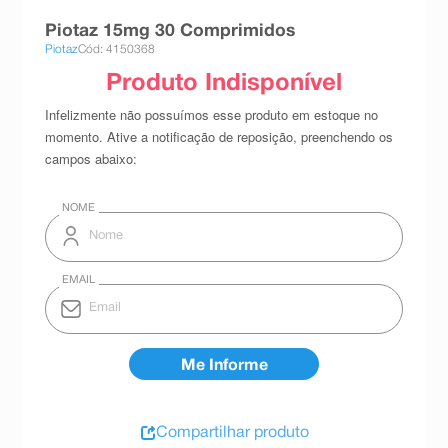
8
º
absorvente
Piotaz 15mg 30 Comprimidos
Piotaz
Cód: 4150368
9
º
teste gravidez
10
º
esmalte
Compartilhar produto