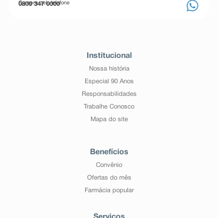
Compre pelo telefone
0800 347 0000
Institucional
Nossa história
Especial 90 Anos
Responsabilidades
Trabalhe Conosco
Mapa do site
Benefícios
Convênio
Ofertas do mês
Farmácia popular
Serviços