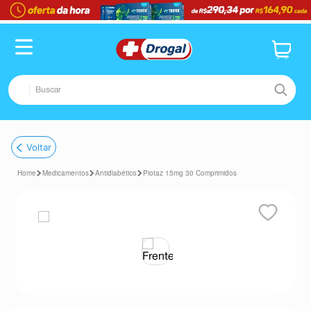
Buscar
TERMOS MAIS BUSCADOS
Voltar
1
º
fralda
Medicamentos
Antidiabético
Piotaz 15mg 30 Comprimidos
2
º
pampers confort sec max
3
º
dipirona
4
º
lenço umedecido
5
º
tadalafila
6
º
minoxidil
7
º
desodorante